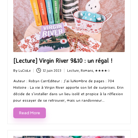
[Lecture] Virgin River 9&10 : un régal !
By
LuCioLe
12 juin 2023
Lecture
,
Romans
,
★★★★☆
Posted
Posted
by
in
Auteur : Robyn CarrEditeur : J'ai luNombre de pages : 704
Histoire : La vie à Virgin River apporte son lot de surprises. Erin
décide de s'installer dans un lieu isolé et propice à la réflexion
pour essayer de se retrouver, mais un randonneur…
Read More