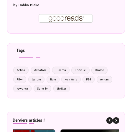
by
Dahlia Blake
Tags
Action
Aventure
Cinéma
Critique
Drame
Film
lecture
livre
Mon Avis
PS4
roman
romance
Serie Tv
thriller
Derniers articles !