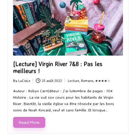
[Lecture] Virgin River 7&8 : Pas les
meilleurs !
By
LuCioLe
25 août 2022
Lecture
,
Romans
,
★★★★☆
Posted
Posted
by
in
Auteur : Robyn CarrEditeur : J'ai luNombre de pages : 704
Histoire : La vie suit son cours pour les habitants de Virgin
River. Bientôt, la vieille église va être rénovée par les bons
soins de Noah Kincaid, veuf et sans famille. Et lorsque…
Read More