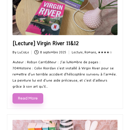
[Lecture] Virgin River 11&12
By
LuCioLe
8 septembre 2025
Lecture
,
Romans
,
★★★★☆
Posted
Posted
by
in
Auteur : Robyn CarrEditeur : J'ai luNombre de pages :
704Histoire : Colin Riordan s'est installé à Virgin River pour se
remettre d'un terrible accident d'hélicoptère survenu à l'armée.
La peinture lui est d'une aide précieuse, et c'est d'ailleurs
grâce à son art qu'il…
Read More