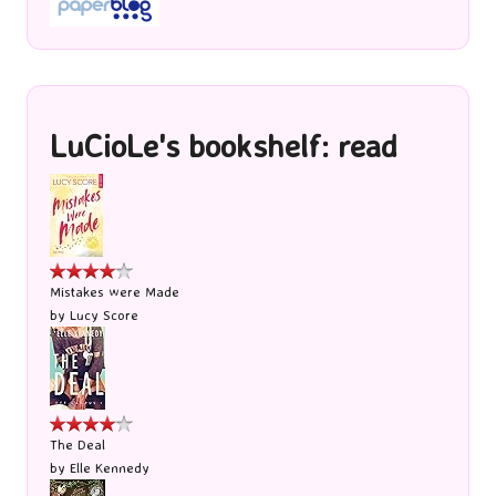
LuCioLe's bookshelf: read
Mistakes were Made
by
Lucy Score
The Deal
by
Elle Kennedy