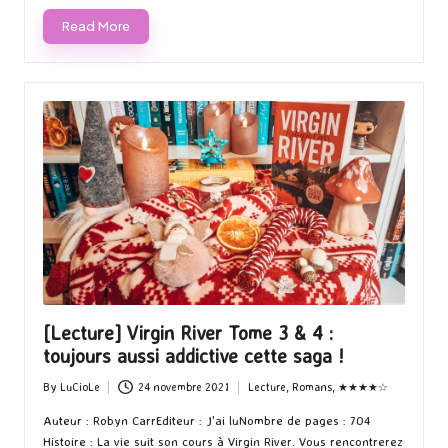
Read More
[Lecture] Virgin River Tome 3 & 4 :
toujours aussi addictive cette saga !
By
LuCioLe
24 novembre 2021
Lecture
,
Romans
,
★★★★☆
Posted
Posted
by
in
Auteur : Robyn CarrEditeur : J'ai luNombre de pages : 704
Histoire : La vie suit son cours à Virgin River. Vous rencontrerez