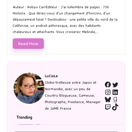
by
in
Auteur : Robyn CarrEditeur : J'ai luNombre de pages : 736
Histoire : Que diriez-vous d'un changement d'horizon, d'un
dépaysement total ? Destination : une petite ville du nord de la
Californie, un endroit pittoresque, avec des habitants
chaleureux et attachants. Vous croiserez Melinda,…
Read More
LuCioLe
Twitte
Globe-trotteuse entre Japon et
Faceboo
Normandie, avec un peu de
Instagra
Linked
Country Blogueuse, Gameuse,
Bluesky
Goodr
Photographe, Freelance, Manager
Twitch
TikTo
de JaME France
Trending