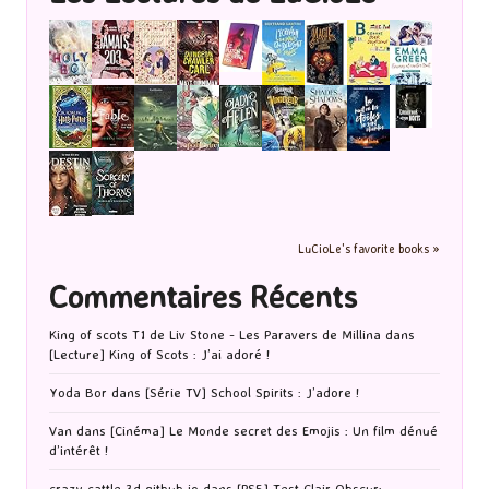
LuCioLe's favorite books »
Commentaires Récents
King of scots T1 de Liv Stone - Les Paravers de Millina
dans
[Lecture] King of Scots : J’ai adoré !
Yoda Bor
dans
[Série TV] School Spirits : J’adore !
Van
dans
[Cinéma] Le Monde secret des Emojis : Un film dénué
d’intérêt !
crazy cattle 3d github io
dans
[PS5] Test Clair Obscur: