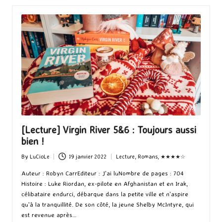
[Lecture] Virgin River 5&6 : Toujours aussi
bien !
By
LuCioLe
19 janvier 2022
Lecture
,
Romans
,
★★★★☆
Posted
Posted
by
in
Auteur : Robyn CarrEditeur : J'ai luNombre de pages : 704
Histoire : Luke Riordan, ex-pilote en Afghanistan et en Irak,
célibataire endurci, débarque dans la petite ville et n'aspire
qu'à la tranquillité. De son côté, la jeune Shelby McIntyre, qui
est revenue après…