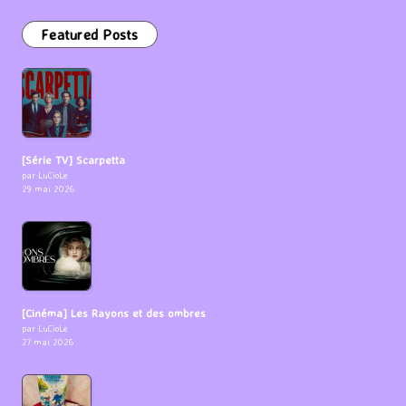
Featured Posts
[Série TV] Scarpetta
par LuCioLe
29 mai 2026
[Cinéma] Les Rayons et des ombres
par LuCioLe
27 mai 2026