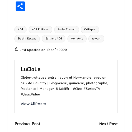
ce
as
m
u
u
n
hr
P
b
to
ai
es
m
e
ea
ar
o
d
l
ky
bl
ds
ta
Tags:
404
404 Editions
Andy Rowski
Critique
o
o
r
g
Death Escape
Editions 404
Mon Avis
roman
k
n
er
Last updated on 19 août 2020
LuCioLe
Globe-trotteuse entre Japon et Normandie, avec un
peu de Country | Blogueuse, gameuse, photographe,
freelance | Manager @JaMEfr | #Cine #SeriesTV
#JeuxVidéo
View All Posts
Post
Previous Post
Next Post