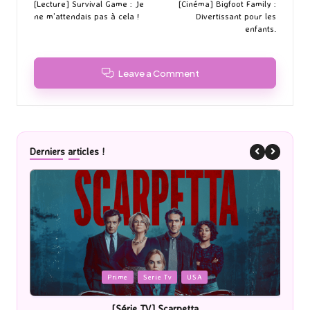
navigation
[Lecture] Survival Game : Je
[Cinéma] Bigfoot Family :
ne m’attendais pas à cela !
Divertissant pour les
enfants.
Leave a Comment
Derniers articles !
Posted
P
Prime
Serie Tv
USA
in
i
[Série TV] Scarpetta