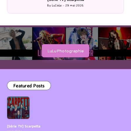
By
LuCioLe
29 mai 2026
Posted
by
LuLu Photographie
Featured Posts
[Série TV] Scarpetta
par LuCioLe