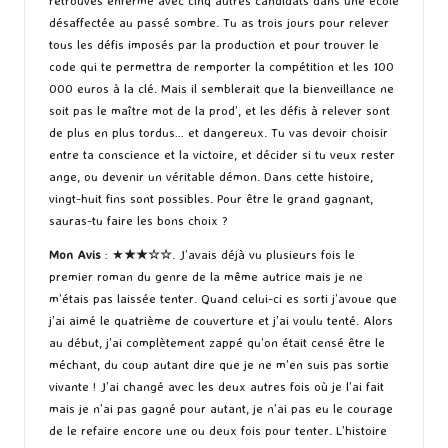
retrouves enfermé avec cinq autres candidats dans une école
désaffectée au passé sombre. Tu as trois jours pour relever
tous les défis imposés par la production et pour trouver le
code qui te permettra de remporter la compétition et les 100
000 euros à la clé. Mais il semblerait que la bienveillance ne
soit pas le maître mot de la prod’, et les défis à relever sont
de plus en plus tordus… et dangereux. Tu vas devoir choisir
entre ta conscience et la victoire, et décider si tu veux rester
ange, ou devenir un véritable démon. Dans cette histoire,
vingt-huit fins sont possibles. Pour être le grand gagnant,
sauras-tu faire les bons choix ?
Mon Avis
: ★
★★
☆
☆
. J’avais déjà vu plusieurs fois le
premier roman du genre de la même autrice mais je ne
m’étais pas laissée tenter. Quand celui-ci es sorti j’avoue que
j’ai aimé le quatrième de couverture et j’ai voulu tenté. Alors
au début, j’ai complètement zappé qu’on était censé être le
méchant, du coup autant dire que je ne m’en suis pas sortie
vivante ! J’ai changé avec les deux autres fois où je l’ai fait
mais je n’ai pas gagné pour autant, je n’ai pas eu le courage
de le refaire encore une ou deux fois pour tenter. L’histoire