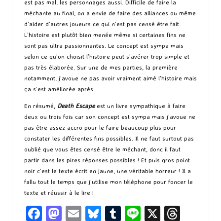
est pas mal, les personnages aussi. Difficile de faire la
méchante au final, on a envie de faire des alliances ou même
d’aider d’autres joueurs ce qui n’est pas censé être fait.
L’histoire est plutôt bien menée même si certaines fins ne
sont pas ultra passionnantes. Le concept est sympa mais
selon ce qu’on choisit l’histoire peut s’avérer trop simple et
pas très élaborée. Sur une de mes parties, la première
notamment, j’avoue ne pas avoir vraiment aimé l’histoire mais
ça s’est améliorée après.
En résumé,
Death Escape
est un livre sympathique à faire
deux ou trois fois car son concept est sympa mais j’avoue ne
pas être assez accro pour le faire beaucoup plus pour
constater les différentes fins possibles. Il ne faut surtout pas
oublié que vous êtes censé être le méchant, donc il faut
partir dans les pires réponses possibles ! Et puis gros point
noir c’est le texte écrit en jaune, une véritable horreur ! Il a
fallu tout le temps que j’utilise mon téléphone pour foncer le
texte et réussir à le lire !
Fa
M
E
Bl
T
Li
X
T