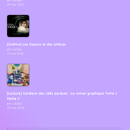
29 mai 2026
[Cinéma] Les Rayons et des ombres
par LuCioLe
27 mai 2026
[Lecture] Gardiens des cités perdues : Le roman graphique Tome 1
Partie 2
par LuCioLe
25 mai 2026