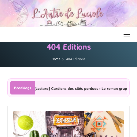
404 Editions
Home
404 Editions
Breakings
[Lecture] Gardiens des cités perdues : Le roman graphique Tome 1 Partie