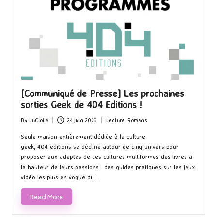
[Communiqué de Presse] Les prochaines
sorties Geek de 404 Editions !
By
LuCioLe
24 juin 2016
Lecture
,
Romans
Posted
Posted
by
in
Seule maison entièrement dédiée à la culture
geek, 404 editions se décline autour de cinq univers pour
proposer aux adeptes de ces cultures multiformes des livres à
la hauteur de leurs passions : des guides pratiques sur les jeux
vidéo les plus en vogue du…
Read More