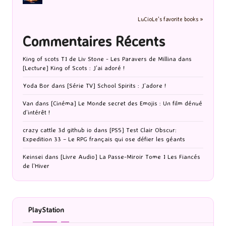
LuCioLe's favorite books »
Commentaires Récents
King of scots T1 de Liv Stone - Les Paravers de Millina
dans
[Lecture] King of Scots : J’ai adoré !
Yoda Bor
dans
[Série TV] School Spirits : J’adore !
Van
dans
[Cinéma] Le Monde secret des Emojis : Un film dénué
d’intérêt !
crazy cattle 3d github io
dans
[PS5] Test Clair Obscur:
Expedition 33 – Le RPG français qui ose défier les géants
Keinsei
dans
[Livre Audio] La Passe-Miroir Tome 1 Les Fiancés
de l’Hiver
PlayStation