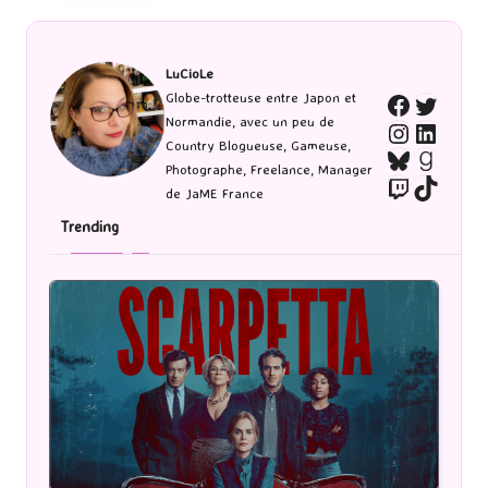
LuCioLe
Twitte
Globe-trotteuse entre Japon et
Faceboo
Normandie, avec un peu de
Instagra
Linked
Country Blogueuse, Gameuse,
Bluesky
Goodr
Photographe, Freelance, Manager
Twitch
TikTo
de JaME France
Trending