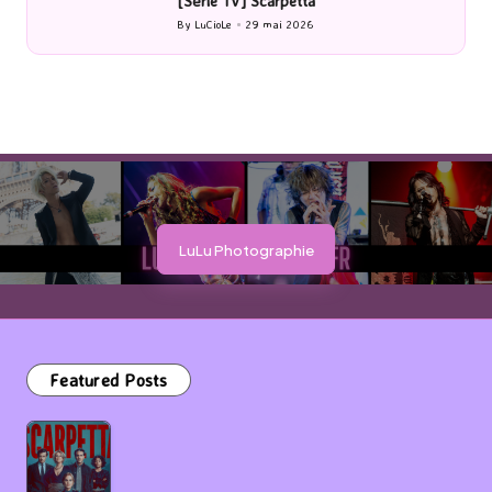
[Cinéma] Les Rayons et des ombres
[Le
By
LuCioLe
27 mai 2026
Posted
by
LuLu Photographie
Featured Posts