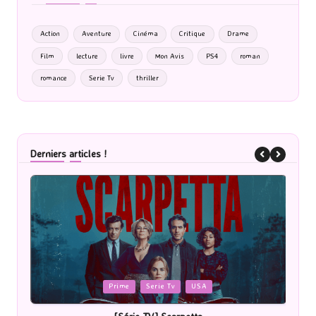
Action
Aventure
Cinéma
Critique
Drame
Film
lecture
livre
Mon Avis
PS4
roman
romance
Serie Tv
thriller
Derniers articles !
Posted
P
Cinéma
in
i