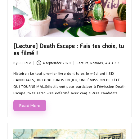
[Lecture] Death Escape : Fais tes choix, tu
es filmé !
By
LuCioLe
4 septembre 2020
Lecture
,
Romans
,
★★★☆☆
Posted
Posted
by
in
Histoire : Le tout premier livre dont tu es le méchant ! SIX
CANDIDATS, 100 000 EUROS EN JEU, UNE ÉMISSION DE TÉLÉ
QUI TOURNE MAL.Sélectionné pour participer à l'émission Death
Escape, tu te retrouves enfermé avec cinq autres candidats…
Read More