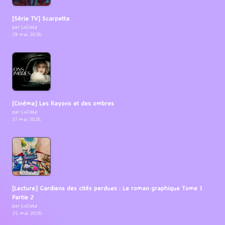
[Série TV] Scarpetta
par LuCioLe
29 mai 2026
[Cinéma] Les Rayons et des ombres
par LuCioLe
27 mai 2026
[Lecture] Gardiens des cités perdues : Le roman graphique Tome 1
Partie 2
par LuCioLe
25 mai 2026