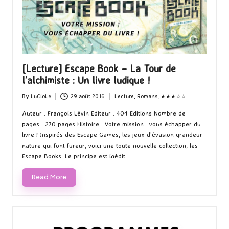
[Lecture] Escape Book – La Tour de
l’alchimiste : Un livre ludique !
By
LuCioLe
29 août 2016
Lecture
,
Romans
,
★★★☆☆
Posted
Posted
by
in
Auteur : François Lévin Editeur : 404 Editions Nombre de
pages : 270 pages Histoire : Votre mission : vous échapper du
livre ! Inspirés des Escape Games, les jeux d'évasion grandeur
nature qui font fureur, voici une toute nouvelle collection, les
Escape Books. Le principe est inédit :…
Read More