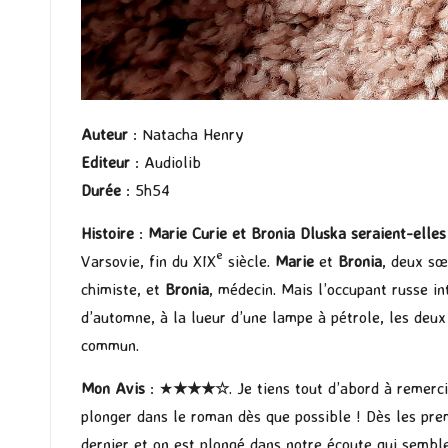
Auteur
: Natacha Henry
Editeur
: Audiolib
Durée
: 5h54
Histoire
:
Marie Curie et Bronia Dluska seraient-elles 
e
Varsovie, fin du XIX
siècle.
Marie
et
Bronia
, deux sœ
chimiste, et
Bronia
, médecin. Mais l’occupant russe in
d’automne, à la lueur d’une lampe à pétrole, les deux
commun.
Mon Avis
: ★
★★★☆
. Je tiens tout d’abord à remerc
plonger dans le roman dès que possible ! Dès les pre
dernier et on est plongé dans notre écoute qui sembl