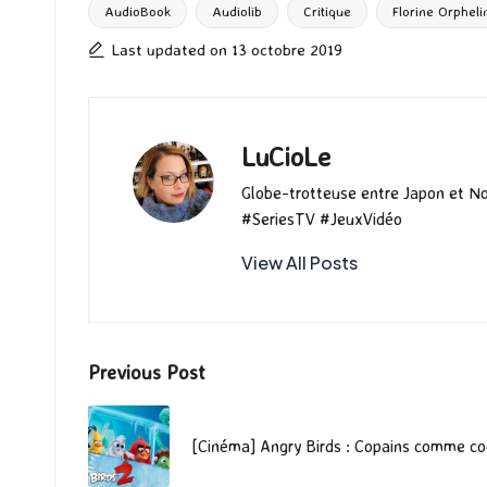
o
d
l
ky
bl
ds
AudioBook
Audiolib
Critique
Florine Orpheli
Tags:
o
o
r
Last updated on 13 octobre 2019
k
n
LuCioLe
Globe-trotteuse entre Japon et N
#SeriesTV #JeuxVidéo
View All Posts
Post
Previous Post
navigation
[Cinéma] Angry Birds : Copains comme c