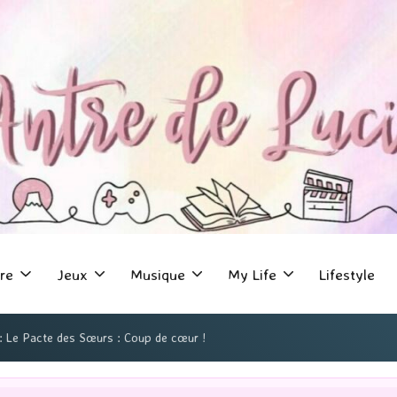
re
Jeux
Musique
My Life
Lifestyle
 : Le Pacte des Sœurs : Coup de cœur !