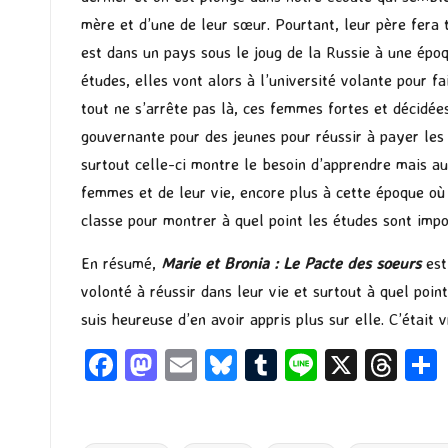
mère et d’une de leur sœur. Pourtant, leur père fera t
est dans un pays sous le joug de la Russie à une épo
études, elles vont alors à l’université volante pour f
tout ne s’arrête pas là, ces femmes fortes et décidées
gouvernante pour des jeunes pour réussir à payer le
surtout celle-ci montre le besoin d’apprendre mais au
femmes et de leur vie, encore plus à cette époque où 
classe pour montrer à quel point les études sont imp
En résumé,
Marie et Bronia : Le Pacte des soeurs
est
volonté à réussir dans leur vie et surtout à quel poin
suis heureuse d’en avoir appris plus sur elle. C’étai
Fa
M
E
Bl
T
Li
X
T
ce
as
m
u
u
n
hr
b
to
ai
es
m
e
ea