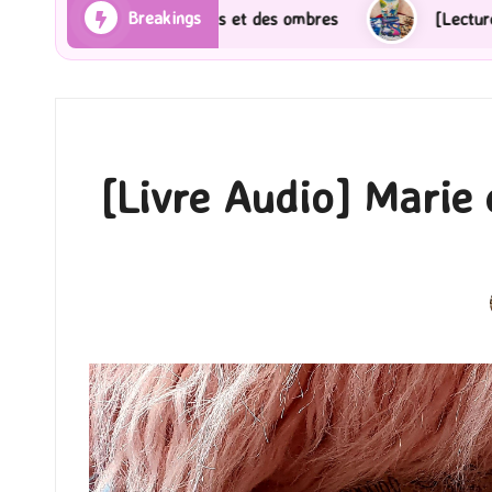
Breakings
ns et des ombres
[Lecture] Gardiens des cités perdu
[Livre Audio] Marie