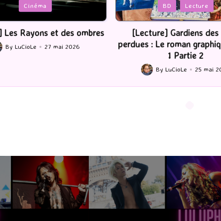
Posted
BD
Lecture
Serie Tv
USA
in
ture] Gardiens des cités
[Série TV] The Madison : J’
 : Le roman graphique Tome
By
LuCioLe
22 mai 2
Posted
1 Partie 2
by
By
LuCioLe
25 mai 2026
ted