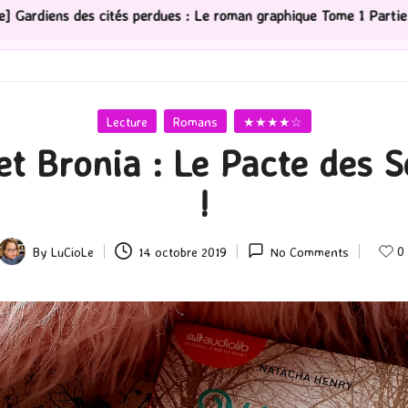
es : Le roman graphique Tome 1 Partie 2
[Série TV] T
Posted
Lecture
Romans
★★★★☆
in
 et Bronia : Le Pacte des 
!
0
By
LuCioLe
14 octobre 2019
No Comments
Posted
by