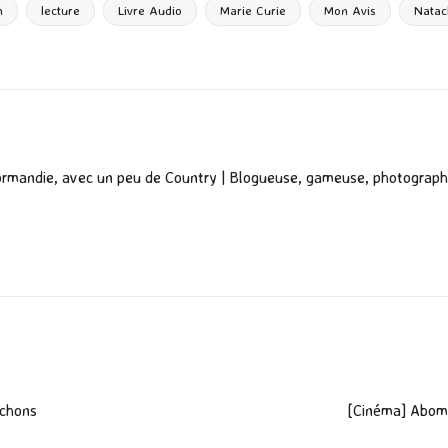
g
n
lecture
Livre Audio
Marie Curie
Mon Avis
Natac
er
ormandie, avec un peu de Country | Blogueuse, gameuse, photograph
ochons
[Cinéma] Abomi