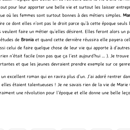
out pour leur apporter une belle vie et surtout les laisser entrepr
que où les femmes sont surtout bonnes à des métiers simples.
Ma
aire ce dont elles n’ont pas le droit parce qu’à cette époque seul
 veulent faire un métier qu’elles désirent. Elles feront alors un p
s études de
Bronia
et quand cette dernière réussira elle payera ce
ssi celui de faire quelque chose de leur vie qui apporte à d’autre
rien n’était facile (non pas que ça l’est aujourd’hui … ). Je trou
ortantes et que les jeunes devraient prendre exemple sur ce genre
 un excellent roman qui en ravira plus d’un. J’ai adoré rentrer da
t elles étaient talentueuses ! Je ne savais rien de la vie de Marie
t vraiment une révolution pour l’époque et elle donne une belle le
P
ar
ta