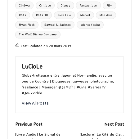
g
Cinéma
Critique
Disney
fantastique
Film
k
n
er
IMAX
IMAX 3D
Jude Law
Marvel
Mon Avis
Ryan Fleck
Samuel L. Jackson
science fiction
The Walt Disney Company
Last updated on 20 mars 2019
LuCioLe
Globe-trotteuse entre Japon et Normandie, avec un
peu de Country | Blogueuse, gameuse, photographe,
freelance | Manager @JaMEfr | #Cine #SeriesTV
#JeuxVidéo
View All Posts
Post
Previous Post
Next Post
navigation
[Livre Audio] Le Signal de
[Lecture] La Cité du Ciel :