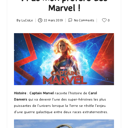
Marvel !
By
LuCioLe
22 mars 2019
No Comments
0
Posted
by
Histoire
:
Captain Marvel
raconte l’histoire de
Carol
Danvers
qui va devenir l’une des super-héroïnes les plus
puissantes de l’univers lorsque la Terre se révèle l’enjeu
d’une guerre galactique entre deux races extraterrestres.