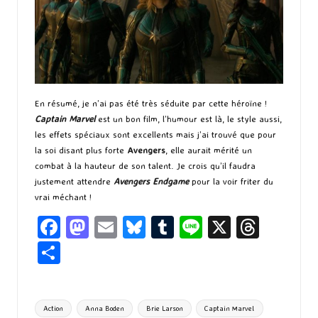
En résumé, je n’ai pas été très séduite par cette héroïne !
Captain Marvel
est un bon film, l’humour est là, le style aussi,
les effets spéciaux sont excellents mais j’ai trouvé que pour
la soi disant plus forte
Avengers
, elle aurait mérité un
combat à la hauteur de son talent. Je crois qu’il faudra
justement attendre
Avengers Endgame
pour la voir friter du
vrai méchant !
Fa
M
E
Bl
T
Li
X
T
ce
as
m
u
u
n
hr
P
b
to
ai
es
m
e
ea
ar
o
d
l
ky
bl
ds
ta
Tags:
Action
Anna Boden
Brie Larson
Captain Marvel
o
o
r