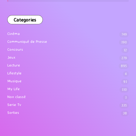
Categories
Cinéma
749
Communiqué de Presse
190
Concours
12
Jeux
279
Lecture
895
Lifestyle
4
Musique
91
My Life
110
Non classé
1
Serie Tv
335
Sorties
38