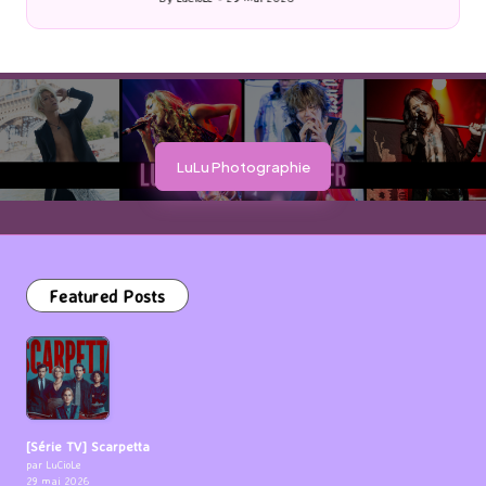
Posted
by
LuLu Photographie
Featured Posts
[Série TV] Scarpetta
par LuCioLe
29 mai 2026