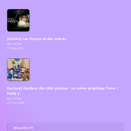
[Cinéma] Les Rayons et des ombres
par LuCioLe
27 mai 2026
[Lecture] Gardiens des cités perdues : Le roman graphique Tome 1
Partie 2
par LuCioLe
25 mai 2026
@lupiotte79