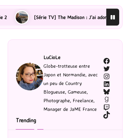
] The Madison : J’ai adoré !
[Lecture] La femme de mé
LuCioLe
Facebook
Globe-trotteuse entre
Twitter
Japon et Normandie, avec
Instagram
LinkedIn
un peu de Country
Bluesky
Blogueuse, Gameuse,
Goodreads
Photographe, Freelance,
Twitch
Manager de JaME France
TikTok
Trending