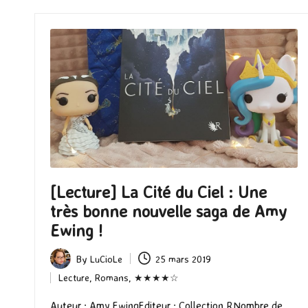
[Lecture] La Cité du Ciel : Une
très bonne nouvelle saga de Amy
Ewing !
By
LuCioLe
25 mars 2019
Posted
Lecture
,
Romans
,
★★★★☆
by
Posted
in
Auteur : Amy EwingEditeur : Collection RNombre de