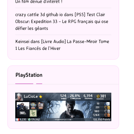
Un film dénué d’intérêt !
crazy cattle 3d github io
dans
[PS5] Test Clair
Obscur: Expedition 33 – Le RPG français qui ose
défier les géants
Keinsei
dans
[Livre Audio] La Passe-Miroir Tome
1 Les Fiancés de l’Hiver
PlayStation