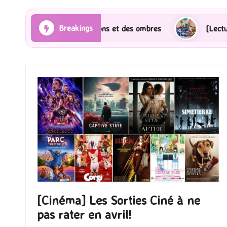
Breakings
ayons et des ombres
[Lecture] Gardiens des cités pe
[Cinéma] Les Sorties Ciné à ne
pas rater en avril!