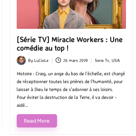
[Série TV] Miracle Workers : Une
comédie au top !
By
LuCioLe
26 mars 2019
Serie Tv
,
USA
Posted
Posted
by
in
Histoire : Craig, un ange du bas de l'échelle, est chargé
de réceptionner toutes les prières de l'humanité, pour
laisser à Dieu le temps de s'adonner à ses loisirs.
Pour éviter la destruction de la Terre, il va devoir -
aidé…
Read More