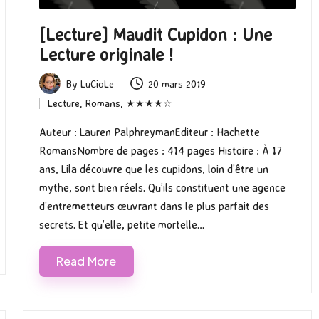
[Lecture] Maudit Cupidon : Une
Lecture originale !
By
LuCioLe
20 mars 2019
Posted
Lecture
,
Romans
,
★★★★☆
by
Posted
in
Auteur : Lauren PalphreymanEditeur : Hachette
RomansNombre de pages : 414 pages Histoire : À 17
ans, Lila découvre que les cupidons, loin d’être un
mythe, sont bien réels. Qu’ils constituent une agence
d’entremetteurs œuvrant dans le plus parfait des
secrets. Et qu’elle, petite mortelle…
Read More