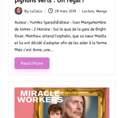
pignons verts : Un régal !
By
LuCioLe
29 mars 2019
Lecture
,
Manga
Posted
Posted
by
in
Auteur : Yumiko IgarashiEditeur : Isan MangaNombre
de tomes : 2 Histoire : Sur le quai de la gare de Bright
River, Matthew attend l’orphelin, que sa sœur Marilla
et lui ont décidé d’adopter afin de les aider à la ferme.
Mais c’est Anne, une…
Read More