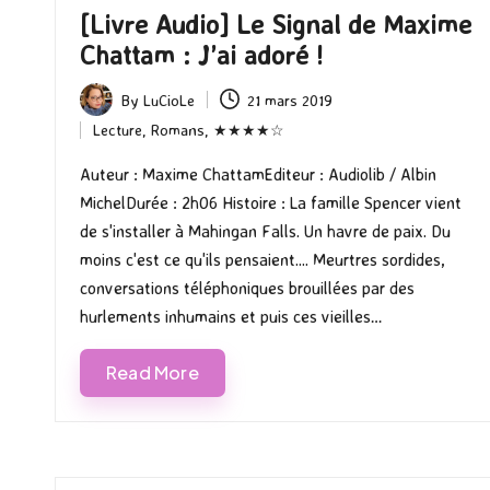
[Livre Audio] Le Signal de Maxime
Chattam : J’ai adoré !
By
LuCioLe
21 mars 2019
Posted
Lecture
,
Romans
,
★★★★☆
by
Posted
in
Auteur : Maxime ChattamEditeur : Audiolib / Albin
MichelDurée : 2h06 Histoire : La famille Spencer vient
de s'installer à Mahingan Falls. Un havre de paix. Du
moins c'est ce qu'ils pensaient.... Meurtres sordides,
conversations téléphoniques brouillées par des
hurlements inhumains et puis ces vieilles…
Read More