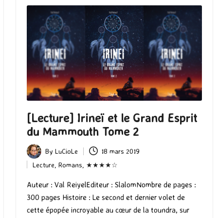
[Lecture] Irineï et le Grand Esprit
du Mammouth Tome 2
By
LuCioLe
18 mars 2019
Posted
Lecture
,
Romans
,
★★★★☆
by
Posted
in
Auteur : Val ReiyelEditeur : SlalomNombre de pages :
300 pages Histoire : Le second et dernier volet de
cette épopée incroyable au cœur de la toundra, sur