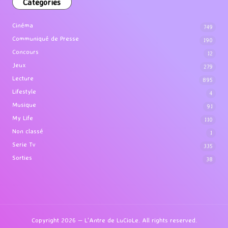
Categories
Cinéma
749
Communiqué de Presse
190
Concours
12
Jeux
279
Lecture
895
Lifestyle
4
Musique
91
My Life
110
Non classé
1
Serie Tv
335
Sorties
38
Copyright 2026 — L'Antre de LuCioLe. All rights reserved.