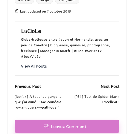
Mon Avis
trilogie
Young Adult
Last updated on 7 octobre 2018
LuCioLe
Globe-trotteuse entre Japon et Normandie, avec un
peu de Country | Blogueuse, gameuse, photographe,
freelance | Manager @JaMEfr | #Cine #SeriesTV
#JeuxVidéo
View All Posts
Post
Previous Post
Next Post
navigation
[Netflix] A tous les garçons
[PS4] Test de Spider Man :
que j’ai aimé : Une comédie
Excellent !
romantique sympathique !
Leave a Comment