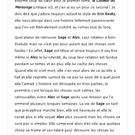
énorme coup de cœur pour le premier tome,
la Couleur du
Mensonge
(
critique ici
), et j’en ai eu un pour ce second ! Je
dois dire que j’adore toujours autant le style de
Erin Beaty
,
elle nous plonge dans une histoire tellement passionnante
que l’on est littéralement scotché au roman tout du long.
Quel plaisir de retrouver
Sage
et
Alex
. Leur relation a bien
évoluée mais ce n’est pas pour autant que les choses sont
faciles ! En effet,
Sage
est têtue et arrive toujours à ses fins
même si
Alex
le lui interdit, du coup leur relation est tendue
pendant un temps et en plus elle lui cache des choses.
Quand elle le croit mort, elle s’en veut alors de ce qu’elle a
fait et elle regrette surtout de ne pas lui avoir dit à quel point
elle l’aimait. L’histoire est découpée en trois parties, la
première c’est lorsque les choses sont calmes, les
retrouvailles entre
Alex
et
Sage
après une mission qui l’a
emmené plusieurs longues semaines. La vie de
Sage
en tant
que préceptrice marche bien, elle est heureuse et elle le
serait plus si elle voyait
Alex
plus souvent mais les choses ne
sont pas si simples. Elle comprend alors très vite que quelque
chose se trame et son talent pour découvrir les choses lui