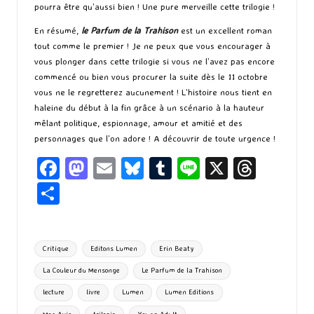
pourra être qu’aussi bien ! Une pure merveille cette trilogie !
En résumé,
le Parfum de la Trahison
est un excellent roman
tout comme le premier ! Je ne peux que vous encourager à
vous plonger dans cette trilogie si vous ne l’avez pas encore
commencé ou bien vous procurer la suite dès le 11 octobre
vous ne le regretterez aucunement ! L’histoire nous tient en
haleine du début à la fin grâce à un scénario à la hauteur
mêlant politique, espionnage, amour et amitié et des
personnages que l’on adore ! A découvrir de toute urgence !
Fa
M
E
Bl
T
Li
X
T
ce
as
m
u
u
n
hr
P
b
to
ai
es
m
e
ea
ar
o
d
l
ky
bl
ds
ta
Tags:
Critique
Editons Lumen
Erin Beaty
o
o
r
g
La Couleur du Mensonge
Le Parfum de la Trahison
k
n
er
lecture
livre
Lumen
Lumen Editions