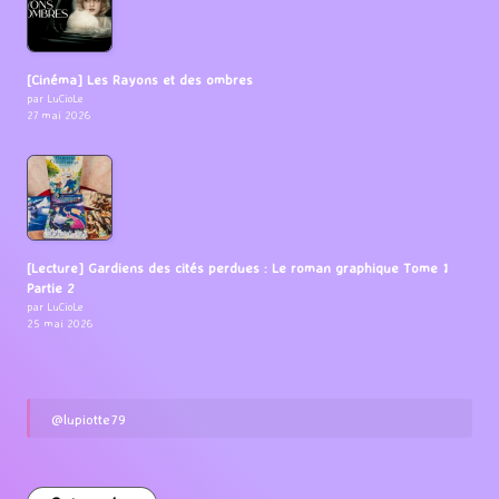
[Cinéma] Les Rayons et des ombres
par LuCioLe
27 mai 2026
[Lecture] Gardiens des cités perdues : Le roman graphique Tome 1
Partie 2
par LuCioLe
25 mai 2026
@lupiotte79