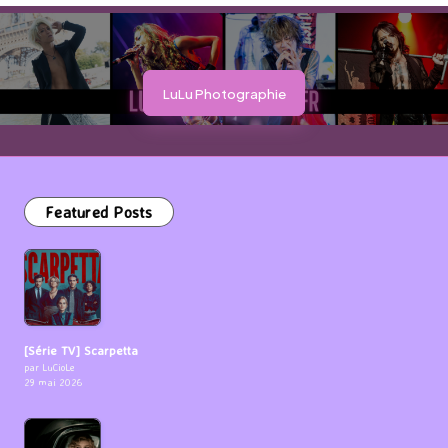
LuLu Photographie
Featured Posts
[Série TV] Scarpetta
par LuCioLe
29 mai 2026