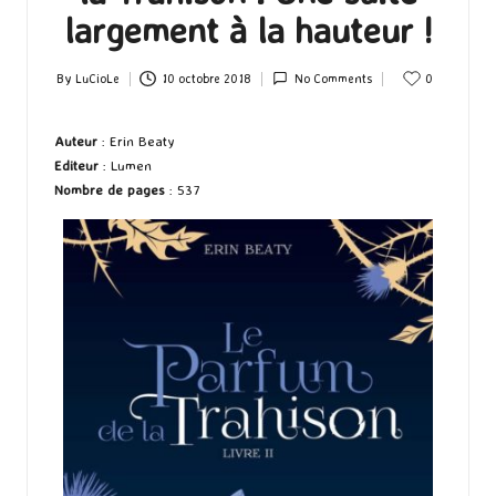
largement à la hauteur !
By
LuCioLe
10 octobre 2018
No Comments
0
Posted
by
Auteur
: Erin Beaty
Editeur
: Lumen
Nombre de pages
: 537