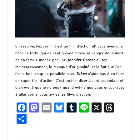
En résumé, Peppermint est un film d’action efficace avec une
héroïne forte, qui ne veut qu’une chose se venger de la mort
de sa famille menée par une
Jennifer Garner
au top.
Malheureusement, le manque d’originalité, et le fait que l’on
fasse beaucoup de parallèle avec
Taken
n’aide pas à en faire
un super film d’action. C’est un film divertissant cependant et
bien mené que je ne peux quand même que vous encouragez
à aller voir si vous aimez les films d’action.
Fa
M
E
Bl
T
Li
X
T
ce
as
m
u
u
n
hr
P
b
to
ai
es
m
e
ea
ar
o
d
l
ky
bl
ds
ta