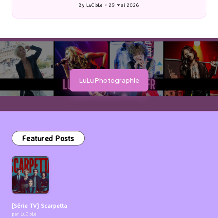
By
LuCioLe
29 mai 2026
Posted
by
LuLu Photographie
Featured Posts
[Série TV] Scarpetta
par LuCioLe