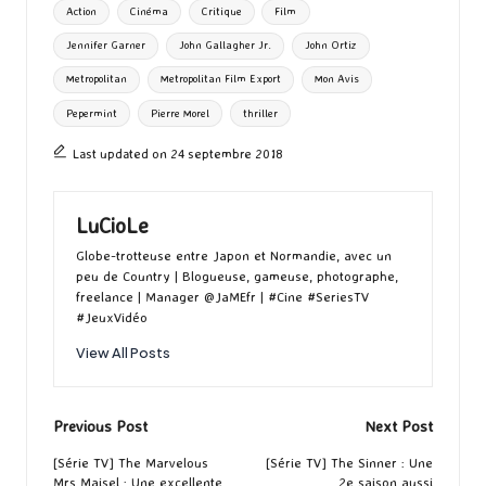
Tags:
Action
Cinéma
Critique
Film
o
o
r
g
Jennifer Garner
John Gallagher Jr.
John Ortiz
k
n
er
Metropolitan
Metropolitan Film Export
Mon Avis
Pepermint
Pierre Morel
thriller
Last updated on 24 septembre 2018
LuCioLe
Globe-trotteuse entre Japon et Normandie, avec un
peu de Country | Blogueuse, gameuse, photographe,
freelance | Manager @JaMEfr | #Cine #SeriesTV
#JeuxVidéo
View All Posts
Post
Previous Post
Next Post
navigation
[Série TV] The Marvelous
[Série TV] The Sinner : Une
Mrs Maisel : Une excellente
2e saison aussi