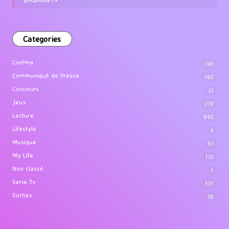
Categories
Cinéma
749
Communiqué de Presse
190
Concours
12
Jeux
279
Lecture
895
Lifestyle
4
Musique
91
My Life
110
Non classé
1
Serie Tv
335
Sorties
38