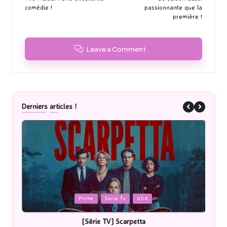
comédie !
passionnante que la
première !
Leave a Comment
Derniers articles !
Posted
P
Prime
Serie Tv
USA
in
i
[Série TV] Scarpetta