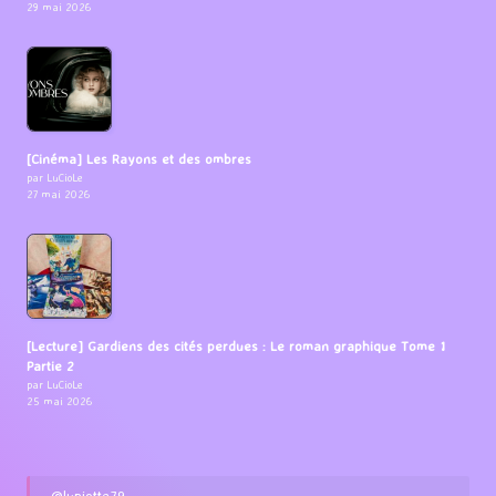
29 mai 2026
[Cinéma] Les Rayons et des ombres
par LuCioLe
27 mai 2026
[Lecture] Gardiens des cités perdues : Le roman graphique Tome 1
Partie 2
par LuCioLe
25 mai 2026
@lupiotte79