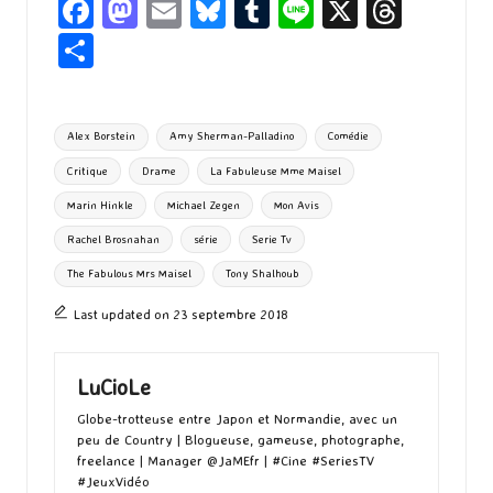
Fa
M
E
Bl
T
Li
X
T
ce
as
m
u
u
n
hr
P
b
to
ai
es
m
e
ea
ar
o
d
l
ky
bl
ds
ta
Tags:
Alex Borstein
Amy Sherman-Palladino
Comédie
o
o
r
g
Critique
Drame
La Fabuleuse Mme Maisel
k
n
er
Marin Hinkle
Michael Zegen
Mon Avis
Rachel Brosnahan
série
Serie Tv
The Fabulous Mrs Maisel
Tony Shalhoub
Last updated on 23 septembre 2018
LuCioLe
Globe-trotteuse entre Japon et Normandie, avec un
peu de Country | Blogueuse, gameuse, photographe,
freelance | Manager @JaMEfr | #Cine #SeriesTV
#JeuxVidéo