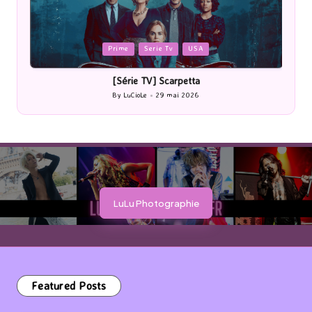
Posted
P
Prime
Serie Tv
USA
in
i
[Série TV] Scarpetta
By
LuCioLe
29 mai 2026
Posted
by
LuLu Photographie
Featured Posts