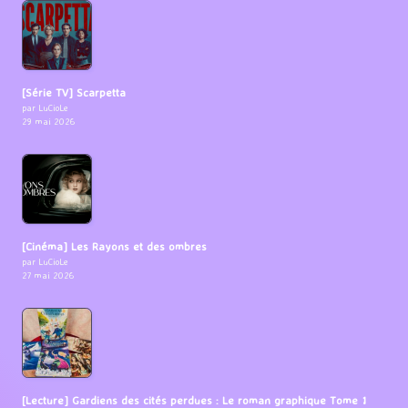
[Série TV] Scarpetta
par LuCioLe
29 mai 2026
[Cinéma] Les Rayons et des ombres
par LuCioLe
27 mai 2026
[Lecture] Gardiens des cités perdues : Le roman graphique Tome 1