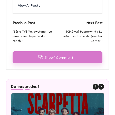
View All Posts
Post
Previous Post
Next Post
navigation
[Série TV] Yellowstone : Le
[Cinéma] Peppermint : Le
monde impitoyable du
retour en force de Jennifer
ranch !
Garner !
Show 1 Comment
Derniers articles !