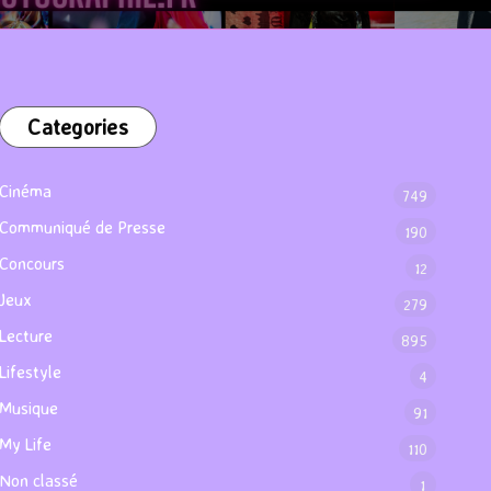
Categories
Cinéma
749
Communiqué de Presse
190
Concours
12
Jeux
279
Lecture
895
Lifestyle
4
Musique
91
My Life
110
Non classé
1