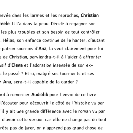
chevée dans les larmes et les reproches,
Christian
teele
. Il l’a dans la peau. Décidé à regagner son
 les plus troubles et son besoin de tout contrôler
. Hélas, son enfance continue de le hanter, d’autant
e patron sournois d’
Ana
, la veut clairement pour lui
te de
Christian
, parviendra-t-il à l’aider à affronter
sif d’
Elena
et l’adoration insensée de son ex-
ns le passé ? Et si, malgré ses tourments et ses
ir
Ana
, sera-t-il capable de la garder ?
bord à remercier
Audiolib
pour l’envoi de ce livre
 l’écouter pour découvrir le côté de l’histoire vu par
u’il y ait une grande différence avec le roman vu par
t d’avoir cette version car elle ne change pas du tout
arrête pas de jurer, on n’apprend pas grand chose de