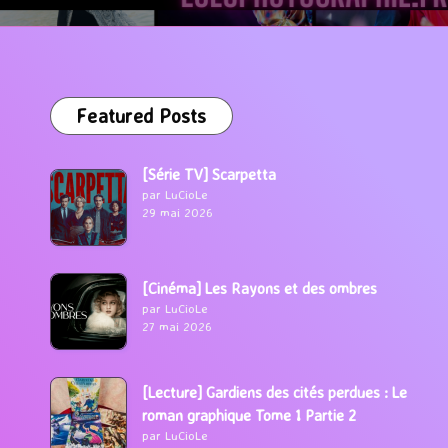
Featured Posts
[Série TV] Scarpetta
par LuCioLe
29 mai 2026
[Cinéma] Les Rayons et des ombres
par LuCioLe
27 mai 2026
[Lecture] Gardiens des cités perdues : Le
roman graphique Tome 1 Partie 2
par LuCioLe