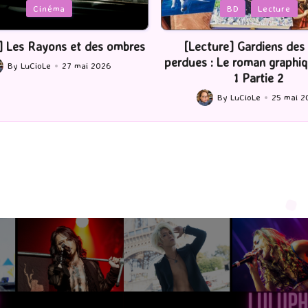
Posted
BD
Lecture
Serie Tv
USA
in
ture] Gardiens des cités
[Série TV] The Madison : J’
 : Le roman graphique Tome
By
LuCioLe
22 mai 2
Posted
1 Partie 2
by
By
LuCioLe
25 mai 2026
ted