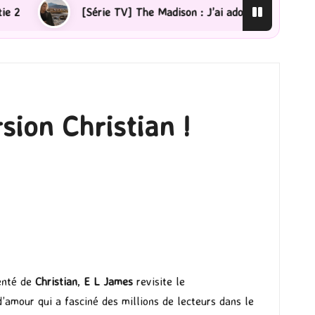
érie TV] The Madison : J’ai adoré !
[Lecture] La femm
sion Christian !
enté de
Christian
,
E L James
revisite le
 d’amour qui a fasciné des millions de lecteurs dans le