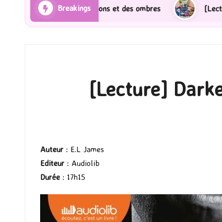
Breakings
] Les Rayons et des ombres
[Lecture] Gardiens des 
[Lecture] Darke
Auteur
: E.L James
Editeur
: Audiolib
Durée
: 17h15