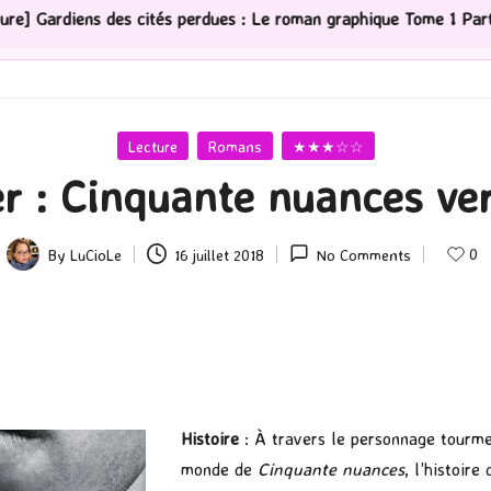
cités perdues : Le roman graphique Tome 1 Partie 2
[S
Posted
Lecture
Romans
★★★☆☆
in
r : Cinquante nuances ver
0
By
LuCioLe
16 juillet 2018
No Comments
Posted
by
Histoire
: À travers le personnage tourm
monde de
Cinquante nuances
, l’histoire