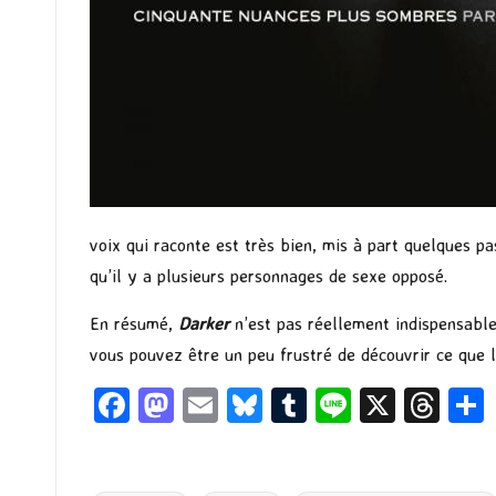
voix qui raconte est très bien, mis à part quelques p
qu’il y a plusieurs personnages de sexe opposé.
En résumé,
Darker
n’est pas réellement indispensable
vous pouvez être un peu frustré de découvrir ce que l
Fa
M
E
Bl
T
Li
X
T
ce
as
m
u
u
n
hr
b
to
ai
es
m
e
ea