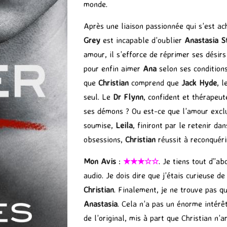
monde.
Après une liaison passionnée qui s’est a
Grey
est incapable d’oublier
Anastasia S
amour, il s’efforce de réprimer ses désirs
pour enfin aimer
Ana
selon ses conditions
que
Christian
comprend que
Jack Hyde
, l
seul. Le
Dr Flynn
, confident et thérapeu
ses démons ? Ou est-ce que l’amour exclu
soumise,
Leila
, finiront par le retenir da
obsessions,
Christian
réussit à reconquér
Mon Avis
:
★★★☆☆
. Je tiens tout d”a
audio. Je dois dire que j’étais curieuse de
Christian
. Finalement, je ne trouve pas q
Anastasia
. Cela n’a pas un énorme intérê
de l’original, mis à part que Christian n’