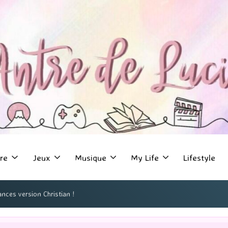
re
Jeux
Musique
My Life
Lifestyle
ances version Christian !