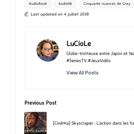
o
d
l
ky
bl
ds
AudioBook
Audiolib
Cinquante nuances de Grey
Tags:
o
o
r
Last updated on 4 juillet 2018
k
n
LuCioLe
Globe-trotteuse entre Japon et N
#SeriesTV #JeuxVidéo
View All Posts
Post
Previous Post
navigation
[Cinéma] Skyscraper : L’action dans les h