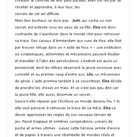
créateur le contrôle de leur petit paradis, elles ont fini par se
révolter et apprendre, à leur tour, les
secrets de cet art difficile.
Mais leur bonheur ne dure pas :
Jumi
, qui cache un noir
secret, est enlevée sous les yeux de sa fille.
Elsa
est donc
contrainte de s’aventurer dans le monde réel pour retrouver
sa trace. Des canaux d’Amsterdam aux rues de Pise, elle finit
par trouver refuge dans un « asile de fous » – une institution
où scriptologues, alchimistes et mécaniciens peuvent étudier
et travailler à l’abri des persécutions. L’endroit est aussi un
pensionnat, dont les élèves observent la jeune inconnue avec
curiosité et au premier rang d’entre eux,
Léo
, un mécanicien
de génie. L’aide promise tardant à se concrétiser,
Elsa
décide
de prendre les choses en main. Et ce n’est pas peu dire car
la jeune fille, elle aussi, dissimule un secret…
Saura-t-elle réparer par l’écriture un monde devenu fou ? Si
elle veut parvenir à retrouver la trace de sa mère,
Elsa
va
devoir apprivoiser les règles de son nouveau terrain de
jeu. Passé tragique et sombres conspirations, univers de
poche et armes ultimes : suivez cette héroïne armée d’encre
et de papier à travers une ribambelle de mondes réels et