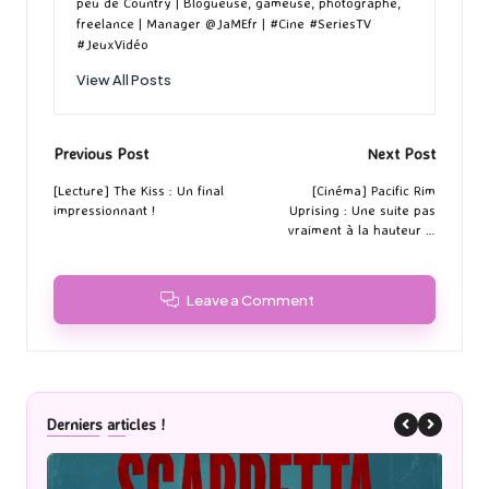
peu de Country | Blogueuse, gameuse, photographe,
freelance | Manager @JaMEfr | #Cine #SeriesTV
#JeuxVidéo
View All Posts
Post
Previous Post
Next Post
navigation
[Lecture] The Kiss : Un final
[Cinéma] Pacific Rim
impressionnant !
Uprising : Une suite pas
vraiment à la hauteur …
Leave a Comment
Derniers articles !