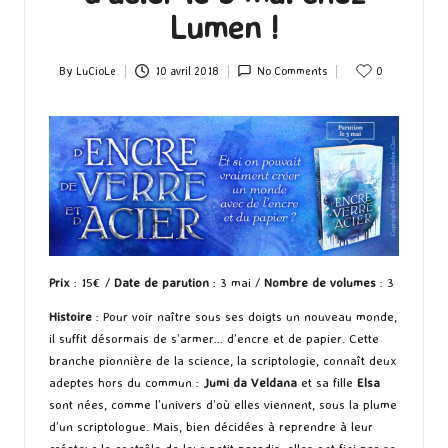
Lumen !
By
LuCioLe
10 avril 2018
No Comments
0
Posted
by
Prix
: 15€ /
Date de parution
: 3 mai /
Nombre de volumes
: 3
Histoire
: Pour voir naître sous ses doigts un nouveau monde,
il suffit désormais de s’armer… d’encre et de papier. Cette
branche pionnière de la science, la scriptologie, connaît deux
adeptes hors du commun :
Jumi da Veldana
et sa fille
Elsa
sont nées, comme l’univers d’où elles viennent, sous la plume
d’un scriptologue. Mais, bien décidées à reprendre à leur