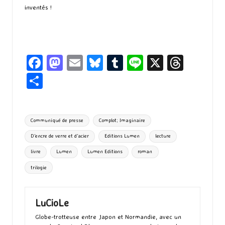
inventés !
Fa
M
E
Bl
T
Li
X
T
ce
as
m
u
u
n
hr
P
b
to
ai
es
m
e
ea
ar
o
d
l
ky
bl
ds
ta
Tags:
Communiqué de presse
Complot; Imaginaire
o
o
r
g
D'encre de verre et d'acier
Editions Lumen
lecture
k
n
er
livre
Lumen
Lumen Editions
roman
trilogie
LuCioLe
Globe-trotteuse entre Japon et Normandie, avec un