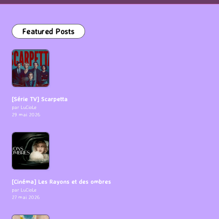
Featured Posts
[Série TV] Scarpetta
par LuCioLe
29 mai 2026
[Cinéma] Les Rayons et des ombres
par LuCioLe
27 mai 2026