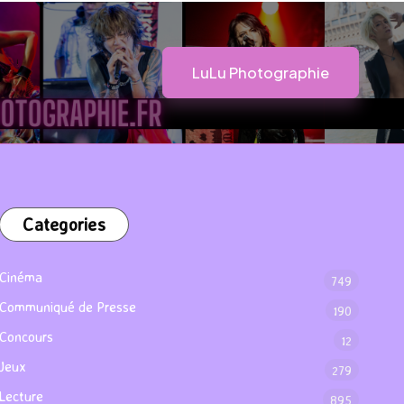
LuLu Photographie
Categories
Cinéma
749
Communiqué de Presse
190
Concours
12
Jeux
279
Lecture
895