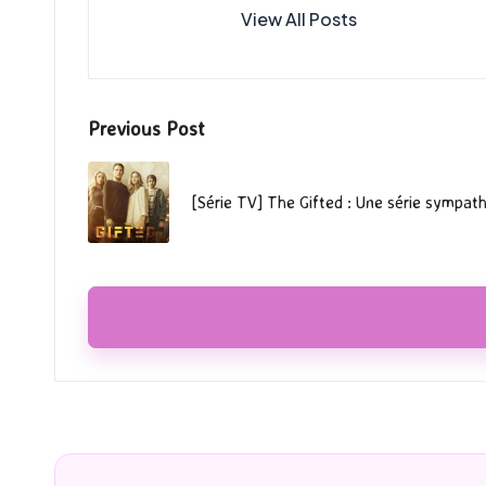
View All Posts
Post
Previous Post
navigation
[Série TV] The Gifted : Une série sympath