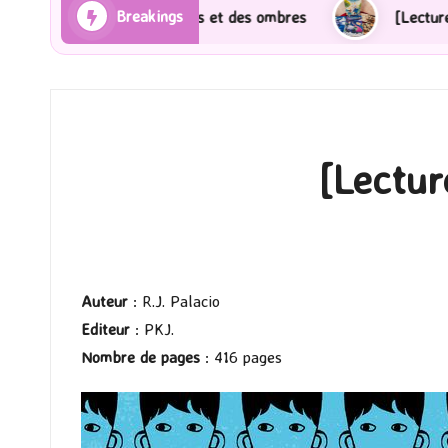
Breakings
Les Rayons et des ombres
[Lecture] Gardiens des ci
[Lectur
Auteur
: R.J. Palacio
Editeur
: PKJ.
Nombre de pages
: 416 pages