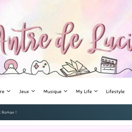
re
Jeux
Musique
My Life
Lifestyle
t Roman !