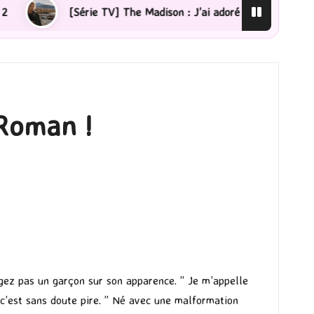
ie TV] The Madison : J’ai adoré !
[Lecture] La femme 
 Roman !
ugez pas un garçon sur son apparence. ” Je m’appelle
 c’est sans doute pire. ” Né avec une malformation