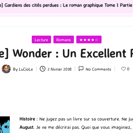
tés perdues : Le roman graphique Tome 1 Partie 2
[Sér
Posted
Lecture
Romans
★★★★☆
in
e] Wonder : Un Excellent
0
By
LuCioLe
2 février 2018
No Comments
Posted
by
Histoire
: Ne jugez pas un livre sur sa couverture. Ne j
August
. Je ne me décrirai pas. Quoi que vous imaginiez,