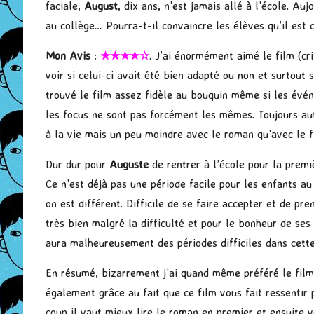
faciale,
August
, dix ans, n’est jamais allé à l’école. Auj
au collège… Pourra-t-il convaincre les élèves qu’il est
Mon Avis
:
★★★★☆
. J’ai énormément aimé le film (
cri
voir si celui-ci avait été bien adapté ou non et surtout 
trouvé le film assez fidèle au bouquin même si les évé
les focus ne sont pas forcément les mêmes. Toujours au
à la vie mais un peu moindre avec le roman qu’avec le f
Dur dur pour
Auguste
de rentrer à l’école pour la premiè
Ce n’est déjà pas une période facile pour les enfants au 
on est différent. Difficile de se faire accepter et de pr
très bien malgré la difficulté et pour le bonheur de ses 
aura malheureusement des périodes difficiles dans cette
En résumé, bizarrement j’ai quand même préféré le film
également grâce au fait que ce film vous fait ressentir 
coup il vaut mieux lire le roman en premier et ensuite vo