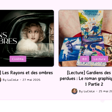
Posted
BD
Lecture
Serie Tv
USA
in
ture] Gardiens des cités
[Série TV] The Madison : J’
 : Le roman graphique Tome
By
LuCioLe
22 mai 2
Posted
1 Partie 2
by
By
LuCioLe
25 mai 2026
ted