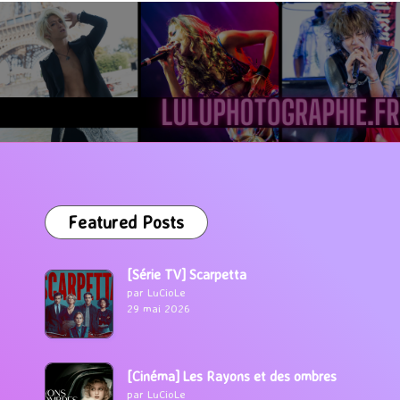
Featured Posts
[Série TV] Scarpetta
par LuCioLe
29 mai 2026
[Cinéma] Les Rayons et des ombres
par LuCioLe