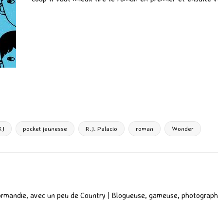
P
ar
ta
g
KJ
pocket jeunesse
R.J. Palacio
roman
Wonder
er
ormandie, avec un peu de Country | Blogueuse, gameuse, photograph