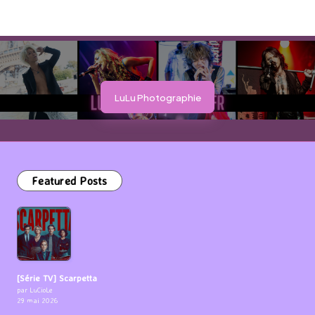
LuLu Photographie
Featured Posts
[Série TV] Scarpetta
par LuCioLe
29 mai 2026