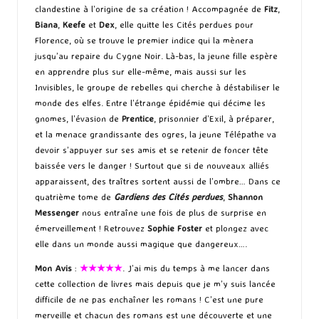
clandestine à l’origine de sa création ! Accompagnée de
Fitz
,
Biana
,
Keefe
et
Dex
, elle quitte les Cités perdues pour
Florence, où se trouve le premier indice qui la mènera
jusqu’au repaire du Cygne Noir. Là-bas, la jeune fille espère
en apprendre plus sur elle-même, mais aussi sur les
Invisibles, le groupe de rebelles qui cherche à déstabiliser le
monde des elfes. Entre l’étrange épidémie qui décime les
gnomes, l’évasion de
Prentice
, prisonnier d’Exil, à préparer,
et la menace grandissante des ogres, la jeune Télépathe va
devoir s’appuyer sur ses amis et se retenir de foncer tête
baissée vers le danger ! Surtout que si de nouveaux alliés
apparaissent, des traîtres sortent aussi de l’ombre… Dans ce
quatrième tome de
Gardiens des Cités perdues
,
Shannon
Messenger
nous entraîne une fois de plus de surprise en
émerveillement ! Retrouvez
Sophie Foster
et plongez avec
elle dans un monde aussi magique que dangereux….
Mon Avis
:
★★★★★
. J’ai mis du temps à me lancer dans
cette collection de livres mais depuis que je m’y suis lancée
difficile de ne pas enchaîner les romans ! C’est une pure
merveille et chacun des romans est une découverte et une