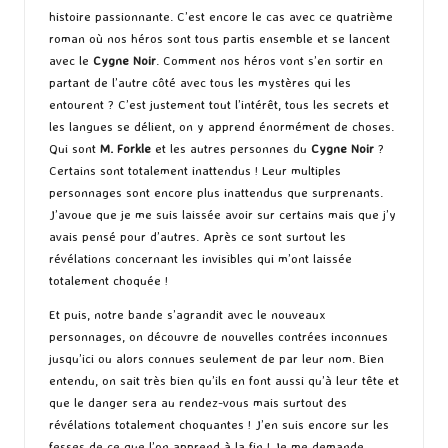
histoire passionnante. C’est encore le cas avec ce quatrième
roman où nos héros sont tous partis ensemble et se lancent
avec le
Cygne Noir
. Comment nos héros vont s’en sortir en
partant de l’autre côté avec tous les mystères qui les
entourent ? C’est justement tout l’intérêt, tous les secrets et
les langues se délient, on y apprend énormément de choses.
Qui sont
M. Forkle
et les autres personnes du
Cygne Noir
?
Certains sont totalement inattendus ! Leur multiples
personnages sont encore plus inattendus que surprenants.
J’avoue que je me suis laissée avoir sur certains mais que j’y
avais pensé pour d’autres. Après ce sont surtout les
révélations concernant les invisibles qui m’ont laissée
totalement choquée !
Et puis, notre bande s’agrandit avec le nouveaux
personnages, on découvre de nouvelles contrées inconnues
jusqu’ici ou alors connues seulement de par leur nom. Bien
entendu, on sait très bien qu’ils en font aussi qu’à leur tête et
que le danger sera au rendez-vous mais surtout des
révélations totalement choquantes ! J’en suis encore sur les
fesses de ce que l’on apprend à la fin ! Je me demande