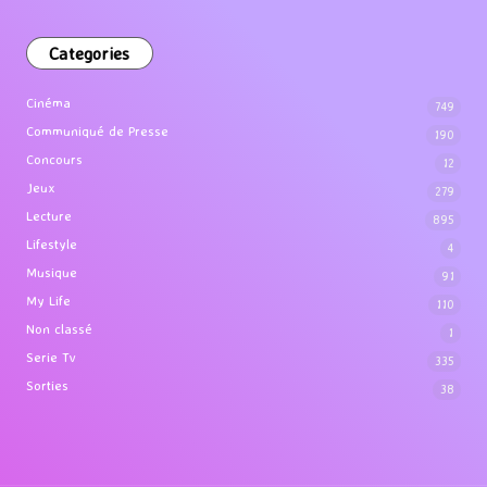
Categories
Cinéma
749
Communiqué de Presse
190
Concours
12
Jeux
279
Lecture
895
Lifestyle
4
Musique
91
My Life
110
Non classé
1
Serie Tv
335
Sorties
38