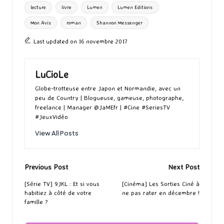
g
lecture
livre
Lumen
Lumen Editions
k
n
er
Mon Avis
roman
Shannon Messenger
Last updated on 16 novembre 2017
LuCioLe
Globe-trotteuse entre Japon et Normandie, avec un
peu de Country | Blogueuse, gameuse, photographe,
freelance | Manager @JaMEfr | #Cine #SeriesTV
#JeuxVidéo
View All Posts
Post
Previous Post
Next Post
navigation
[Série TV] 9JKL : Et si vous
[Cinéma] Les Sorties Ciné à
habitiez à côté de votre
ne pas rater en décembre !
famille ?