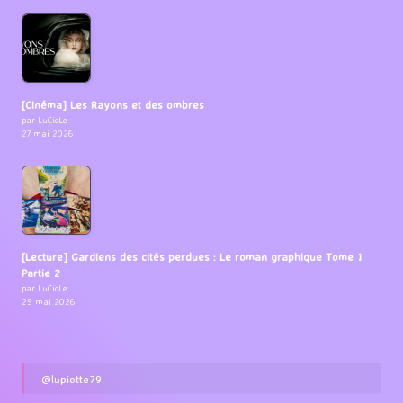
[Cinéma] Les Rayons et des ombres
par LuCioLe
27 mai 2026
[Lecture] Gardiens des cités perdues : Le roman graphique Tome 1
Partie 2
par LuCioLe
25 mai 2026
@lupiotte79