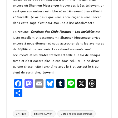
encore où
Shannon Messenger
trouve ses idées tellement on
sent que son univers est riche et extrêmement bien réfléchi
et travaillé. Je ne peux que vous encourager à vous lancer
dans cette saga c’est pour moi une à lire absolument !
En résumé,
Gardiens des Cités Perdues – Les Invisibles
est
juste excellent et passionnant !
Shannon Messenger
arrive
encore à nous étonner et nous accrocher dans les aventures
de
Sophie
et de ses amis. Les rebondissements sont
récurrents et les chutes totalement folle à la fin de chaque
tome et c’est encore plus le cas dans celui-ci. Je ne dirais
qu’une chose : vite j’enchaîne avec le 5 et surtout le 6 qui
vient de sortir chez
Lumen
!
Fa
M
E
Bl
T
Li
X
T
ce
as
m
u
u
n
hr
P
b
to
ai
es
m
e
ea
ar
o
d
l
ky
bl
ds
ta
Tags:
Critique
Editions Lumen
Gardiens des cités perdues
o
o
r