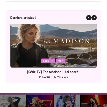
Derniers articles !
Posted
P
Romans
in
i
[Lecture] La femme de ménage : J’ai sauté le pas !
[P
By
LuCioLe
20 mai 2026
Posted
by