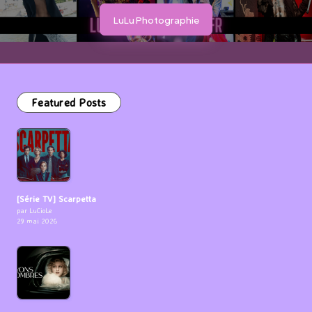
LuLu Photographie
Featured Posts
[Série TV] Scarpetta
par LuCioLe
29 mai 2026