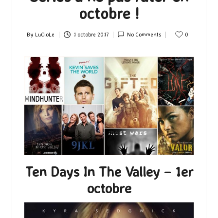
octobre !
By
LuCioLe
1 octobre 2017
No Comments
0
Posted
by
Ten Days In The Valley – 1er
octobre