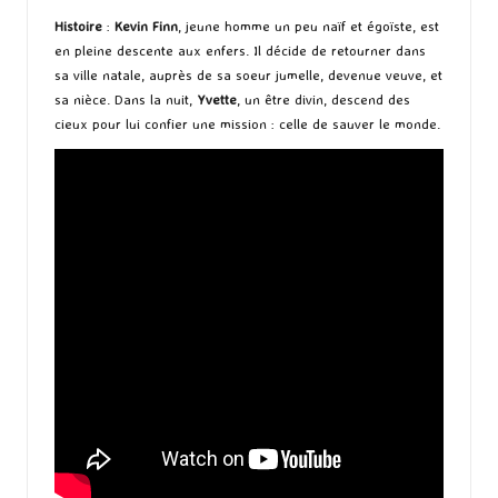
Histoire
:
Kevin Finn
, jeune homme un peu naïf et égoïste, est
en pleine descente aux enfers. Il décide de retourner dans
sa ville natale, auprès de sa soeur jumelle, devenue veuve, et
sa nièce. Dans la nuit,
Yvette
, un être divin, descend des
cieux pour lui confier une mission : celle de sauver le monde.