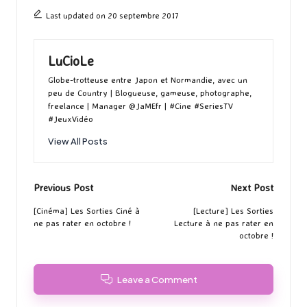
Last updated on 20 septembre 2017
LuCioLe
Globe-trotteuse entre Japon et Normandie, avec un
peu de Country | Blogueuse, gameuse, photographe,
freelance | Manager @JaMEfr | #Cine #SeriesTV
#JeuxVidéo
View All Posts
Post
Previous Post
Next Post
navigation
[Cinéma] Les Sorties Ciné à
[Lecture] Les Sorties
ne pas rater en octobre !
Lecture à ne pas rater en
octobre !
Leave a Comment