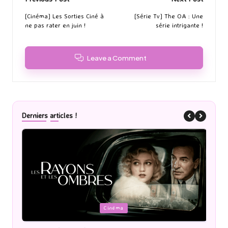
Post
navigation
[Cinéma] Les Sorties Ciné à
[Série Tv] The OA : Une
ne pas rater en juin !
série intrigante !
Leave a Comment
Derniers articles !
Posted
P
Cinéma
in
i