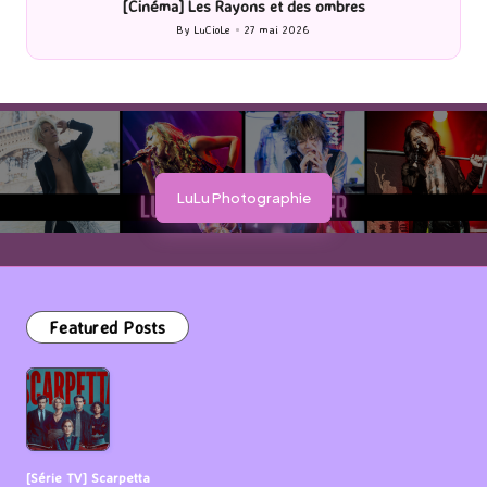
[Cinéma] Les Rayons et des ombres
[Le
By
LuCioLe
27 mai 2026
Posted
by
LuLu Photographie
Featured Posts
[Série TV] Scarpetta