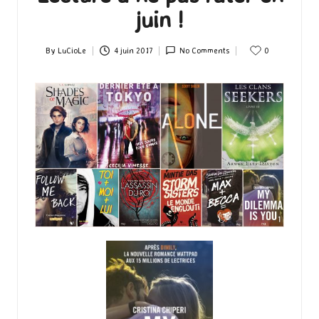
juin !
By
LuCioLe
4 juin 2017
No Comments
0
Posted
by