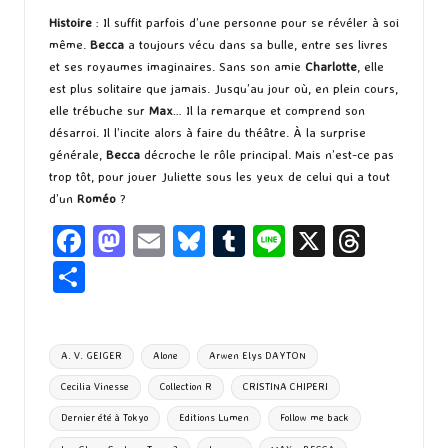
Histoire
: Il suffit parfois d’une personne pour se révéler à soi
même.
Becca
a toujours vécu dans sa bulle, entre ses livres
et ses royaumes imaginaires. Sans son amie
Charlotte
, elle
est plus solitaire que jamais. Jusqu’au jour où, en plein cours,
elle trébuche sur
Max
… Il la remarque et comprend son
désarroi. Il l’incite alors à faire du théâtre. À la surprise
générale,
Becca
décroche le rôle principal. Mais n’est-ce pas
trop tôt, pour jouer Juliette sous les yeux de celui qui a tout
d’un
Roméo
?
Fa
M
E
Bl
T
Li
X
T
ce
as
m
u
u
n
hr
P
b
to
ai
es
m
e
ea
ar
o
d
l
ky
bl
ds
ta
Tags:
A. V. GEIGER
Alone
Arwen Elys DAYTON
o
o
r
g
Cecilia Vinesse
Collection R
CRISTINA CHIPERI
k
n
er
Dernier été à Tokyo
Editions Lumen
Follow me back