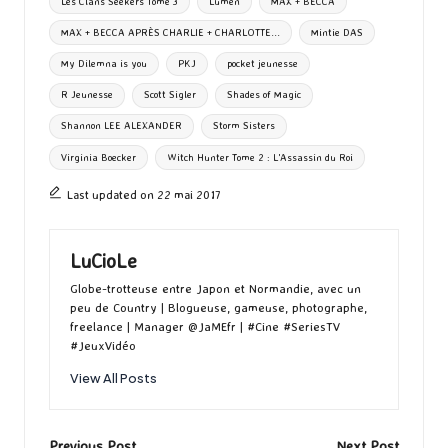
Les Clans Seekers Tome 3
Lumen
MAX + BECCA
MAX + BECCA APRÈS CHARLIE + CHARLOTTE...
Mintie DAS
My Dilemna is you
PKJ
pocket jeunesse
R Jeunesse
Scott Sigler
Shades of Magic
Shannon LEE ALEXANDER
Storm Sisters
Virginia Boecker
Witch Hunter Tome 2 : L'Assassin du Roi
Last updated on 22 mai 2017
LuCioLe
Globe-trotteuse entre Japon et Normandie, avec un
peu de Country | Blogueuse, gameuse, photographe,
freelance | Manager @JaMEfr | #Cine #SeriesTV
#JeuxVidéo
View All Posts
Previous Post
Next Post