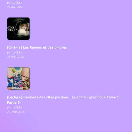
par LuCioLe
29 mai 2026
[Cinéma] Les Rayons et des ombres
par LuCioLe
27 mai 2026
[Lecture] Gardiens des cités perdues : Le roman graphique Tome 1
Partie 2
par LuCioLe
25 mai 2026