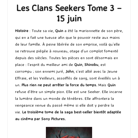
Les Clans Seekers Tome 3 –
15 juin
Histoire
: Toute sa vie,
Quin
a été la marionnette de son père,
qui en a fait une tueuse afin que le pouvoir reste aux mains
de leur famille. À peine libérée de son emprise, voilà qu’elle
se retrouve piégée à nouveau, otage d’un complot fomenté
depuis des siècles. Toutes les pièces en sont désormais en
place : l’esprit du meilleur ami de
Quin
,
Shinobu
, est
corrompu ; son ennemi juré,
John
, s’est allié avec la Jeune
Effraie, et les Veilleurs, assoiffés de sang, sont éveillés un à
un.
Plus rien ne peut arrêter la force du temps.
Mais
Quin
refuse d’être un simple pion. Elle est une Seeker. Elle incarne
la lumière dans un monde de ténèbres. Elle affrontera la
vengeance venue du passé même si elle doit y perdre la
vie.
Le troisième tome de la saga best-seller bientôt adaptée
au cinéma par Sony Pictures.