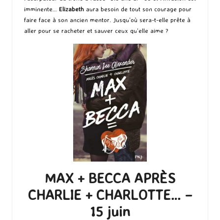
imminente…
Elizabeth
aura besoin de tout son courage pour
faire face à son ancien mentor. Jusqu’où sera-t-elle prête à
aller pour se racheter et sauver ceux qu’elle aime ?
MAX + BECCA APRÈS
CHARLIE + CHARLOTTE… –
15 juin