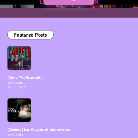
Featured Posts
[Série TV] Scarpetta
par LuCioLe
29 mai 2026
[Cinéma] Les Rayons et des ombres
par LuCioLe