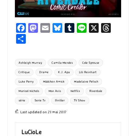
Fa
M
E
Bl
T
Li
X
T
ce
as
m
u
u
n
hr
P
b
to
ai
es
m
e
ea
ar
o
d
l
ky
bl
ds
ta
Tags:
Ashleigh Murray
Camila Mendes
Cole Sprouse
o
o
r
g
Critique
Drame
K.J. Apa
Lili Reinhart
k
n
er
Luke Perry
Mädchen Amick
Madelaine Petsch
Marisol Nichols
Mon Avis
Netflix
Riverdale
série
Serie Tv
thriller
TV Show
Last updated on 21 mai 2017
LuCioLe