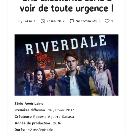
voir de toute urgence !
By
LuCioLe
22 mai 2017
No Comments
0
Posted
by
Série Américaine
Première diffusion
: 26 janvier 2017
Créateurs
: Roberto Aguirre-Sacasa
Année de production
: 2016
Durée
: 42 mn/épisode