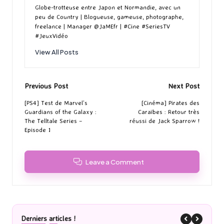
Globe-trotteuse entre Japon et Normandie, avec un
peu de Country | Blogueuse, gameuse, photographe,
freelance | Manager @JaMEfr | #Cine #SeriesTV
#JeuxVidéo
View All Posts
Post
Previous Post
Next Post
navigation
[PS4] Test de Marvel’s
[Cinéma] Pirates des
Guardians of the Galaxy :
Caraïbes : Retour très
The Telltale Series –
réussi de Jack Sparrow !
Episode 1
Leave a Comment
Derniers articles !