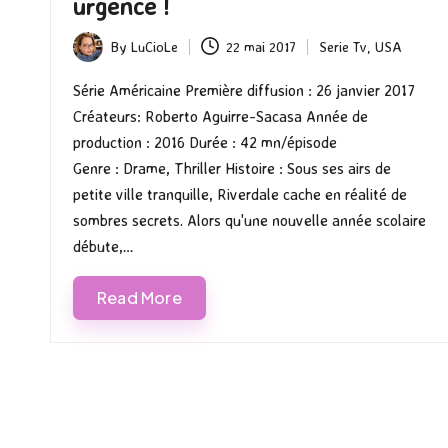
urgence !
By
LuCioLe
22 mai 2017
Serie Tv
,
USA
Posted
Posted
by
in
Série Américaine Première diffusion : 26 janvier 2017
Créateurs: Roberto Aguirre-Sacasa Année de
production : 2016 Durée : 42 mn/épisode
Genre : Drame, Thriller Histoire : Sous ses airs de
petite ville tranquille, Riverdale cache en réalité de
sombres secrets. Alors qu'une nouvelle année scolaire
débute,…
Read More