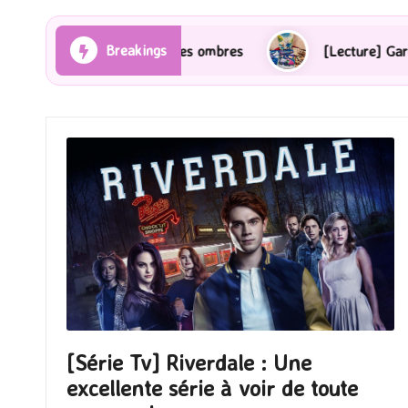
Breakings
ayons et des ombres
[Lecture] Gardiens des cités per
[Série Tv] Riverdale : Une
excellente série à voir de toute