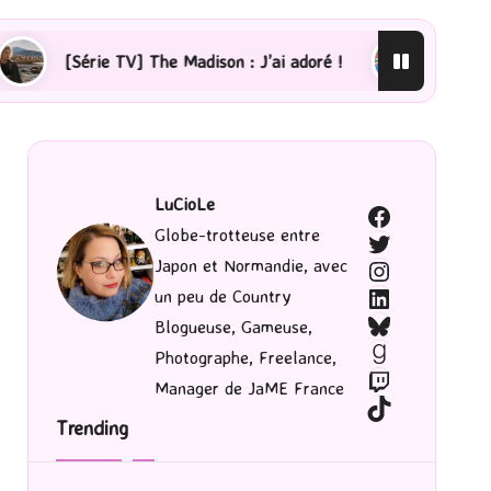
 The Madison : J’ai adoré !
[Lecture] La femme de mén
LuCioLe
Facebook
Globe-trotteuse entre
Twitter
Japon et Normandie, avec
Instagram
LinkedIn
un peu de Country
Bluesky
Blogueuse, Gameuse,
Goodreads
Photographe, Freelance,
Twitch
Manager de JaME France
TikTok
Trending