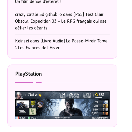
Un film dénué d’intérêt !
crazy cattle 3d github io
dans
[PS5] Test Clair
Obscur: Expedition 33 – Le RPG français qui ose
défier les géants
Keinsei
dans
[Livre Audio] La Passe-Miroir Tome
1 Les Fiancés de l’Hiver
PlayStation