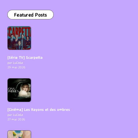
Featured Posts
[Série TV] Scarpetta
par LuCioLe
29 mai 2026
[Cinéma] Les Rayons et des ombres
par LuCioLe
27 mai 2026