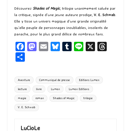
Découvrez
Shades of Magic
, trilogie unanimement saluée par
la critique, signée d’une jeune auteure prodige,
V. E. Schwab
.
Elle y tisse un univers magique d’une grande originalité
qu’elle peuple de personnages inoubliables, insolents de
panache, pour le plus grand délice de nombreux fans.
Fa
M
E
Bl
T
Li
X
T
ce
as
m
u
u
n
hr
P
b
to
ai
es
m
e
ea
ar
o
d
l
ky
bl
ds
ta
Tags:
Aventure
Communiqué de presse
Editions Lumen
o
o
r
g
lecture
livre
Lumen
Lumen Editions
k
n
er
magie
roman
Shades of Magic
trilogie
V. E. Schwab
LuCioLe