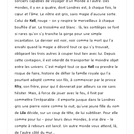
sorciers capables de voyager d’un monde à l’autre. Des
mondes, il y en a quatre, dont Londres est, à chaque fois, le
cœur et l’âme. Le nôtre est gris, sans magie d’aucune sorte.
Celui de
Kell
, rouge – on y respire le merveilleux à chaque
bouffée d’air. Le troisième est blanc : là, les sortilèges se font
si rares qu’on s’y tranche la gorge pour une simple
incantation. Le dernier est noir, noir comme la mort qui l’a
envahi quand la magie a dévoré tout ce qui s’y trouvait,
obligeant les trois autres à couper tout lien avec lui. Depuis
cette contagion, il est interdit de transporter le moindre objet
entre les univers. C’est malgré tout ce que
Kell
va prendre le
risque de faire, histoire de défier la famille royale qui l’a
pourtant adopté comme son fils, à commencer par le prince
Rhy
, son frère, pour qui il donnerait par ailleurs sa vie sans
hésiter. Mais, à force de jouer avec le feu, il finit par
commettre l’irréparable : il emporte jusque dans le Londres
gris une pierre noire comme la nuit, qu’une jeune fille du nom
de
Lila
décide, sur un coup de tête, de lui subtiliser. Pour elle
comme pour lui – pour leurs deux mondes, à vrai dire – le
compte à rebours est lancé. Un autre monde vous attend, là,
de l’autre côté du mur…