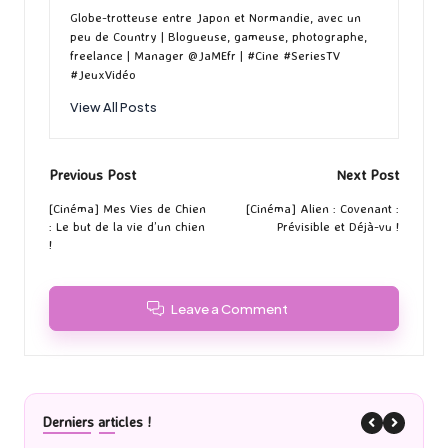
Globe-trotteuse entre Japon et Normandie, avec un
peu de Country | Blogueuse, gameuse, photographe,
freelance | Manager @JaMEfr | #Cine #SeriesTV
#JeuxVidéo
View All Posts
Post
Previous Post
Next Post
navigation
[Cinéma] Mes Vies de Chien
[Cinéma] Alien : Covenant :
: Le but de la vie d’un chien
Prévisible et Déjà-vu !
!
Leave a Comment
Derniers articles !