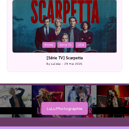
Posted
P
Prime
Serie Tv
USA
in
i
[Série TV] Scarpetta
By
LuCioLe
29 mai 2026
Posted
by
LuLu Photographie