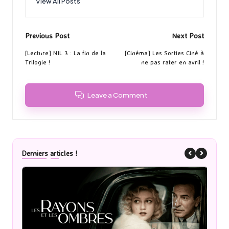
View All Posts
Post
Previous Post
Next Post
navigation
[Lecture] NIL 3 : La fin de la
[Cinéma] Les Sorties Ciné à
Trilogie !
ne pas rater en avril !
Leave a Comment
Derniers articles !