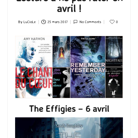
avril !
By
LuCioLe
25 mars 2017
No Comments
0
Posted
by
The Effigies – 6 avril