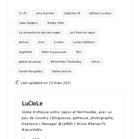
o
d
l
ky
bl
ds
ta
Tags:
12-21
amy harmon
Collection R
Editions Lumen
o
o
r
g
Jake Halpern
Kelley York
k
n
er
La rencontre du dernier espoir
Le Chant du cœur
lecture
livre
Lumen
Lumen Editions
Nightfall
Peter Kujawinski
PKJ
pocket jeunesse
Remember Yesterday
roman
Sarah Raughley
Sortie Lecture
Last updated on 23 mars 2017
LuCioLe
Globe-trotteuse entre Japon et Normandie, avec un
peu de Country | Blogueuse, gameuse, photographe,
freelance | Manager @JaMEfr | #Cine #SeriesTV
#JeuxVidéo