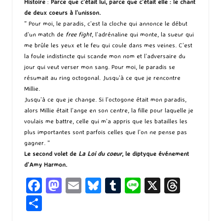
Histoire
:
Parce que c’était lui, parce que c’était elle : le chant
de deux coeurs à l’unisson.
” Pour moi, le paradis, c’est la cloche qui annonce le début
d’un match de
free fight
, l’adrénaline qui monte, la sueur qui
me brûle les yeux et le feu qui coule dans mes veines. C’est
la foule indistincte qui scande mon nom et l’adversaire du
jour qui veut verser mon sang. Pour moi, le paradis se
résumait au ring octogonal. Jusqu’à ce que je rencontre
Millie.
Jusqu’à ce que je change. Si l’octogone était mon paradis,
alors Millie était l’ange en son centre, la fille pour laquelle je
voulais me battre, celle qui m’a appris que les batailles les
plus importantes sont parfois celles que l’on ne pense pas
gagner. ”
Le second volet de
La Loi du coeur
, le diptyque événement
d’Amy Harmon.
Fa
M
E
Bl
T
Li
X
T
ce
as
m
u
u
n
hr
P
b
to
ai
es
m
e
ea
ar