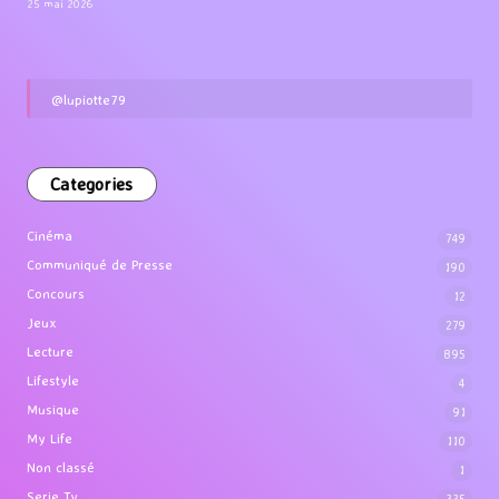
par LuCioLe
25 mai 2026
@lupiotte79
Categories
Cinéma
749
Communiqué de Presse
190
Concours
12
Jeux
279
Lecture
895
Lifestyle
4
Musique
91
My Life
110
Non classé
1