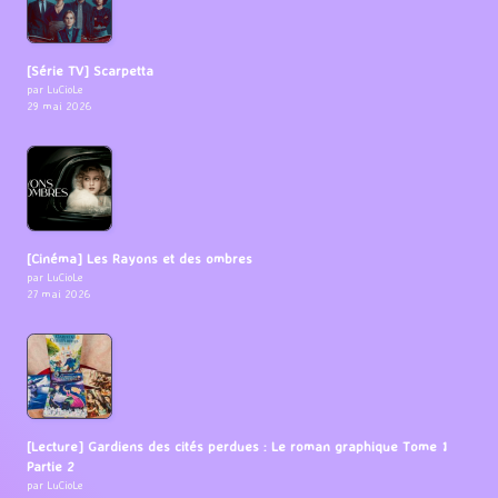
[Série TV] Scarpetta
par LuCioLe
29 mai 2026
[Cinéma] Les Rayons et des ombres
par LuCioLe
27 mai 2026
[Lecture] Gardiens des cités perdues : Le roman graphique Tome 1
Partie 2