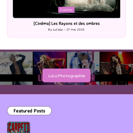
Posted
BD
Lecture
in
[Lecture] Gardiens des cités perdues : Le roman graphique
Tome 1 Partie 2
By
LuCioLe
25 mai 2026
Posted
by
LuLu Photographie
Featured Posts