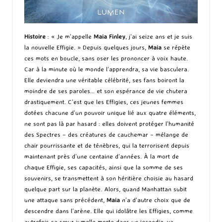
Histoire
: « Je m’appelle
Maia Finley
, j’ai seize ans et je suis
la nouvelle Effigie. » Depuis quelques jours,
Maia
se répète
ces mots en boucle, sans oser les prononcer à voix haute.
Car à la minute où le monde l’apprendra, sa vie basculera.
Elle deviendra une véritable célébrité, ses fans boiront la
moindre de ses paroles… et son espérance de vie chutera
drastiquement. C’est que les Effigies, ces jeunes femmes
dotées chacune d’un pouvoir unique lié aux quatre éléments,
ne sont pas là par hasard : elles doivent protéger l’humanité
des Spectres – des créatures de cauchemar – mélange de
chair pourrissante et de ténèbres, qui la terrorisent depuis
maintenant près d’une centaine d’années. À la mort de
chaque Effigie, ses capacités, ainsi que la somme de ses
souvenirs, se transmettent à son héritière choisie au hasard
quelque part sur la planète. Alors, quand Manhattan subit
une attaque sans précédent,
Maia
n’a d’autre choix que de
descendre dans l’arène. Elle qui idolâtre les Effigies, comme
autrefois sa sœur jumelle morte dans un incendie, va