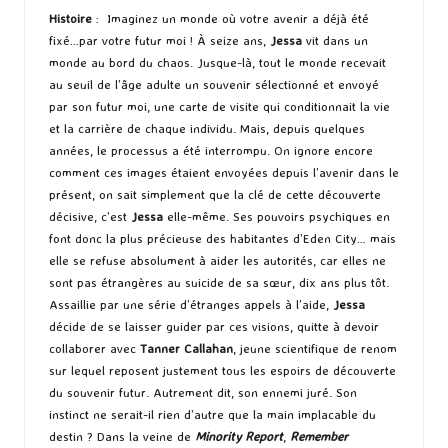
Histoire
: Imaginez un monde où votre avenir a déjà été
fixé…par votre futur moi ! À seize ans,
Jessa
vit dans un
monde au bord du chaos. Jusque-là, tout le monde recevait
au seuil de l’âge adulte un souvenir sélectionné et envoyé
par son futur moi, une carte de visite qui conditionnait la vie
et la carrière de chaque individu. Mais, depuis quelques
années, le processus a été interrompu. On ignore encore
comment ces images étaient envoyées depuis l’avenir dans le
présent, on sait simplement que la clé de cette découverte
décisive, c’est
Jessa
elle-même. Ses pouvoirs psychiques en
font donc la plus précieuse des habitantes d’Eden City… mais
elle se refuse absolument à aider les autorités, car elles ne
sont pas étrangères au suicide de sa sœur, dix ans plus tôt.
Assaillie par une série d’étranges appels à l’aide,
Jessa
décide de se laisser guider par ces visions, quitte à devoir
collaborer avec
Tanner Callahan
, jeune scientifique de renom
sur lequel reposent justement tous les espoirs de découverte
du souvenir futur. Autrement dit, son ennemi juré. Son
instinct ne serait-il rien d’autre que la main implacable du
destin ? Dans la veine de
Minority Report
,
Remember