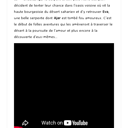
décident de tenter leur chance dans l’oasis voisine où vit la
haute bourgeoisie du désert saharien et d’y retrouver
Eva
,
une belle serpente dont
Ajar
est tombé fou amoureux. C’est
le début de folles aventures qui les amèneront à traverser le
désert à la poursuite de l’amour et plus encore à la
découverte d’eux-mêmes…