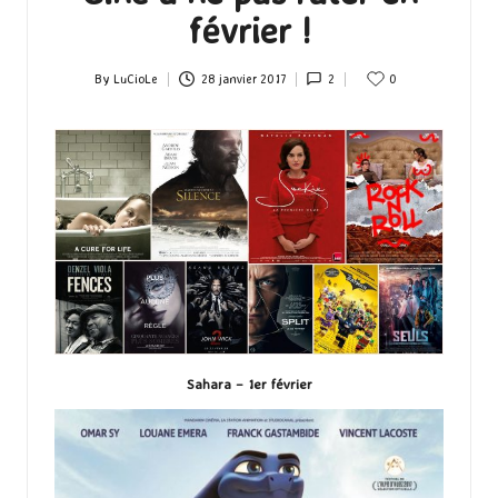
février !
By
LuCioLe
28 janvier 2017
2
0
Posted
by
Sahara – 1er février