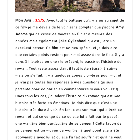
Mon Avis
:
3,5/5
. Avec tout le battage qu’il y a eu au sujet de
ce film je me devais de le voir sans compter que j’adore
Amy
Adams
qui ne cesse de monter au fur et à mesure des
années mais également
Jake Gyllenhaal
qui est juste un
excellent acteur. Ce film est un peu spécial et je dois dire
que certains points restent pour moi assez dans le flou. Il y a
donc 3 histoires en une : le présent, le passé et l’histoire du
roman. Tout reste assez clair, il faut juste réussir à suivre
mais on s’y fait. Il y a quelques zones d’ombres pour moi et
je n’ai pas toutes les réponses à mes questions (je suis
partante pour en parler en commentaires si vous voulez !).
Dans tous les cas, j’ai adoré l’histoire du roman qui est une
histoire très forte en émotions. Je dois dire que c’est une
histoire très dure à voir. En fait, c’est son mari qui a écrit ce
roman et qui se venge de ce qu’elle lui a fait par le passé,
une manière bien particulière de se venger ! Cette façon de
se venger est un moyen de montrer à quel point elle a été
abominable avec lui et qu’elle l’a fait souffrir et qu’il ne veut