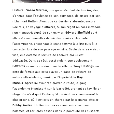
Histoire
:
Susan Morrow
, une galeriste d’art de Los Angeles,
s’ennuie dans l’opulence de son existence, délaissée par son
riche mari
Hutton
. Alors que ce dernier s’absente, encore
une fois, en voyage d’affaires, Susan reçoit un colis inattendu
: un manuscrit signé de son ex-mari
Edward Sheffield
dont
elle est sans nouvelles depuis des années. Une note
l’accompagne, enjoignant la jeune femme à le lire puis à le
contacter lors de son passage en ville. Seule dans sa maison
vide, elle entame la lecture de l’oeuvre qui lui est
dédicacée. Dans ce récit aussi violent que bouleversant,
Edwards
se met en scène dans le rôle de
Tony Hastings
, un
père de famille aux prises avec un gang de voleurs de
voiture ultraviolents, mené par l’imprévisible
Ray
Marcus
. Après lui avoir fait quitter la route, le gang
l’abandonne impuissant sur le bas-côté, prenant sa famille en
otage. Ce n’est qu’à l’aube qu’il parvient au commissariat le
plus proche, où il est pris en charge par le taciturne officier
Bobby Andes
. Un lien fort va se créer entre les deux
hommes, et lier leurs destins dans la poursuite des suspects,