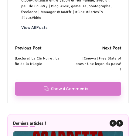
Globe-trotteuse entre Japon et Normandie, avec un
peu de Country | Blogueuse, gameuse, photographe,
freelance | Manager @JaMEfr | #Cine #SeriesTV
#JeuxVidéo
View All Posts
Post
Previous Post
Next Post
navigation
[Lecture] La Clé Noire : La
[Cinéma] Free State of
fin de la trilogie
Jones : Une leçon du passé
!
Show 4 Comments
Derniers articles !