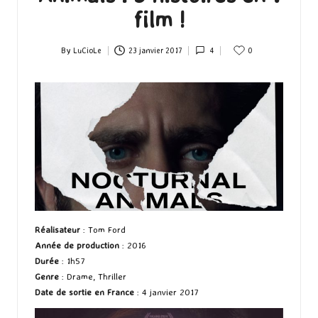
film !
By
LuCioLe
23 janvier 2017
4
0
Posted
by
Réalisateur
: Tom Ford
Année de production
: 2016
Durée
: 1h57
Genre
: Drame, Thriller
Date de sortie en France
: 4 janvier 2017