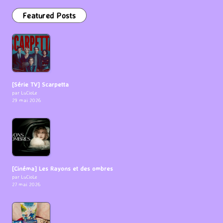
Featured Posts
[Série TV] Scarpetta
par LuCioLe
29 mai 2026
[Cinéma] Les Rayons et des ombres
par LuCioLe
27 mai 2026