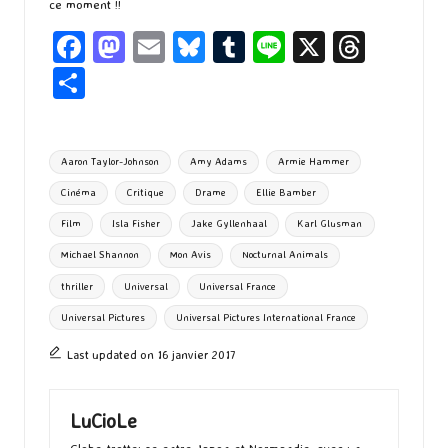
ce moment !!
Fa
M
E
Bl
T
Li
X
T
ce
as
m
u
u
n
hr
P
b
to
ai
es
m
e
ea
ar
o
d
l
ky
bl
ds
ta
Tags:
Aaron Taylor-Johnson
Amy Adams
Armie Hammer
o
o
r
g
Cinéma
Critique
Drame
Ellie Bamber
k
n
er
Film
Isla Fisher
Jake Gyllenhaal
Karl Glusman
Michael Shannon
Mon Avis
Nocturnal Animals
thriller
Universal
Universal France
Universal Pictures
Universal Pictures International France
Last updated on 16 janvier 2017
LuCioLe