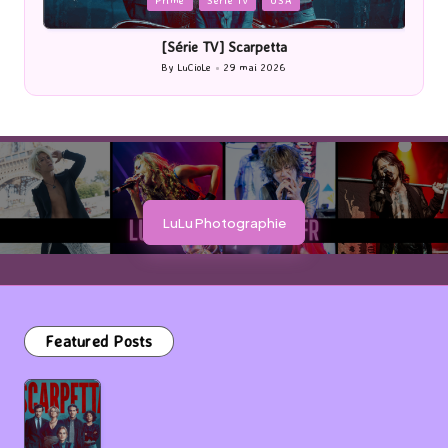
me
Serie Tv
USA
Cinéma
in
érie TV] Scarpetta
[Cinéma] Les Rayons
LuCioLe
29 mai 2026
By
LuCioLe
27 
ted
Posted
by
LuLu Photographie
Featured Posts