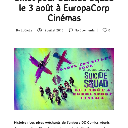
le 3 août à EuropaCorp
Cinémas
By
LuCioLe
19 juillet 2016
No Comments
0
Posted
by
Histoire
:
Les pires méchants de l’univers DC Comics réunis