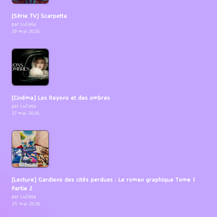
[Série TV] Scarpetta
par LuCioLe
29 mai 2026
[Cinéma] Les Rayons et des ombres
par LuCioLe
27 mai 2026
[Lecture] Gardiens des cités perdues : Le roman graphique Tome 1
Partie 2
par LuCioLe
25 mai 2026