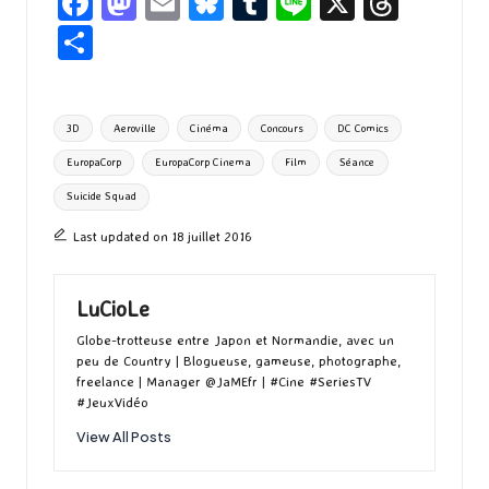
Fa
M
E
Bl
T
Li
X
T
ce
as
m
u
u
n
hr
P
b
to
ai
es
m
e
ea
ar
o
d
l
ky
bl
ds
ta
Tags:
3D
Aeroville
Cinéma
Concours
DC Comics
o
o
r
g
EuropaCorp
EuropaCorp Cinema
Film
Séance
k
n
er
Suicide Squad
Last updated on 18 juillet 2016
LuCioLe
Globe-trotteuse entre Japon et Normandie, avec un
peu de Country | Blogueuse, gameuse, photographe,
freelance | Manager @JaMEfr | #Cine #SeriesTV
#JeuxVidéo
View All Posts