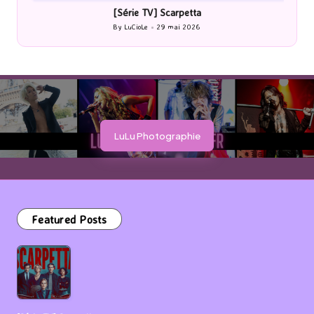
[Série TV] Scarpetta
By
LuCioLe
29 mai 2026
Posted
by
LuLu Photographie
Featured Posts