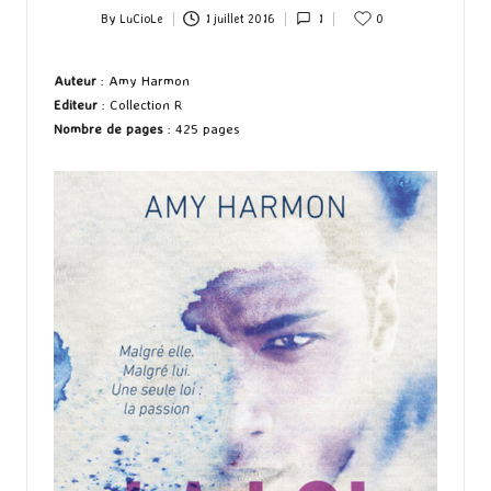
By
LuCioLe
1 juillet 2016
1
0
Posted
by
Auteur
: Amy Harmon
Editeur
: Collection R
Nombre de pages
: 425 pages