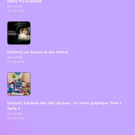
[Série TV] Scarpetta
par LuCioLe
29 mai 2026
[Cinéma] Les Rayons et des ombres
par LuCioLe
27 mai 2026
[Lecture] Gardiens des cités perdues : Le roman graphique Tome 1
Partie 2
par LuCioLe
25 mai 2026