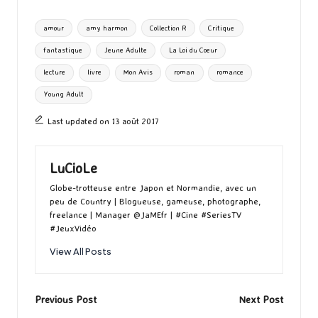
o
d
l
ky
bl
ds
ta
Tags:
amour
amy harmon
Collection R
Critique
o
o
r
g
fantastique
Jeune Adulte
La Loi du Coeur
k
n
er
lecture
livre
Mon Avis
roman
romance
Young Adult
Last updated on 13 août 2017
LuCioLe
Globe-trotteuse entre Japon et Normandie, avec un
peu de Country | Blogueuse, gameuse, photographe,
freelance | Manager @JaMEfr | #Cine #SeriesTV
#JeuxVidéo
View All Posts
Post
Previous Post
Next Post