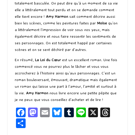
totalement basculée. On peut dire qu’à un moment de sa vie
elle a littéralement tout perdu et on se demande comment
elle tient encore !
Amy Harmon
sait comment décrire aussi
bien les scènes, comme les peintures faites par
Moïse
qu’on
a littéralement l’impression de voir sous nos yeux, mais
également décrire et nous faire ressentir les sentiments de
ses personnages. On est totalement happé par certaines
scènes et on se sent déchiré par d’autres.
En résumé,
La Loi du Cœur
est un excellent roman. Une fois
commencé vous ne pourrez plus le lâcher et vous vous
accrocherez à l’histoire ainsi qu’aux personnages. C’est un
roman bouleversant, émouvant, dramatique mais également
un roman qui laisse une part à l’amour, l’amitié et surtout à
la vie.
Amy Harmon
nous livre encore une petite pépite que
je ne peux que vous conseillez d’acheter et de lire !
Fa
M
E
Bl
T
Li
X
T
ce
as
m
u
u
n
hr
P
b
to
ai
es
m
e
ea
ar