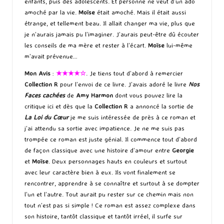
enfants, puis des adolescents. Et personne ne veut d’un ado
amoché par la vie.
Moïse
était amoché. Mais il était aussi
étrange, et tellement beau. Il allait changer ma vie, plus que
je n’aurais jamais pu l’imaginer. J’aurais peut-être dû écouter
les conseils de ma mère et rester à l’écart.
Moïse
lui-même
m’avait prévenue…
Mon Avis
:
★★★★☆
. Je tiens tout d’abord à remercier
Collection R
pour l’envoi de ce livre. J’avais adoré le livre
Nos
Faces cachées
de
Amy Harmon
dont vous pouvez lire la
critique
ici
et dès que la
Collection R
a annoncé la sortie de
La Loi du Cœur
je me suis intéressée de près à ce roman et
j’ai attendu sa sortie avec impatience. Je ne me suis pas
trompée ce roman est juste génial. Il commence tout d’abord
de façon classique avec une histoire d’amour entre
Georgie
et
Moïse
. Deux personnages hauts en couleurs et surtout
avec leur caractère bien à eux. Ils vont finalement se
rencontrer, apprendre à se connaître et surtout à se dompter
l’un et l’autre. Tout aurait pu rester sur ce chemin mais non
tout n’est pas si simple ! Ce roman est assez complexe dans
son histoire, tantôt classique et tantôt irréel, il surfe sur