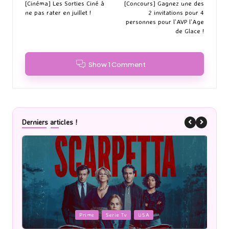
navigation
[Cinéma] Les Sorties Ciné à
[Concours] Gagnez une des
ne pas rater en juillet !
2 invitations pour 4
personnes pour l’AVP l’Age
de Glace !
Show 1 Comment
Derniers articles !
Posted
Post
Prime
Serie Tv
USA
in
in