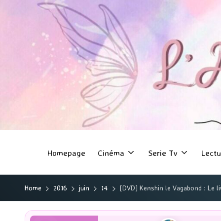
Homepage
Cinéma
Serie Tv
Lectu
Home
2016
juin
14
[DVD] Kenshin le Vagabond : Le li