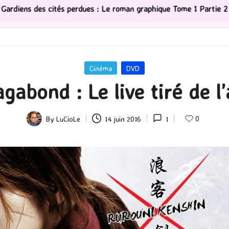
me 1 Partie 2
[Série TV] The Madison : J’ai adoré !
Posted
Cinéma
DVD
in
gabond : Le live tiré de 
0
By
LuCioLe
14 juin 2016
1
Posted
by