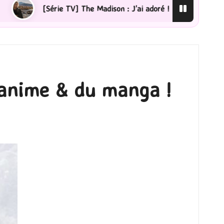
[Lecture] La femme de ménage : J’ai sauté le pas !
l’anime & du manga !