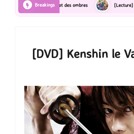
Breakings
[Lecture] Gardiens des cités perdues : Le roman graphique To
[DVD] Kenshin le Va