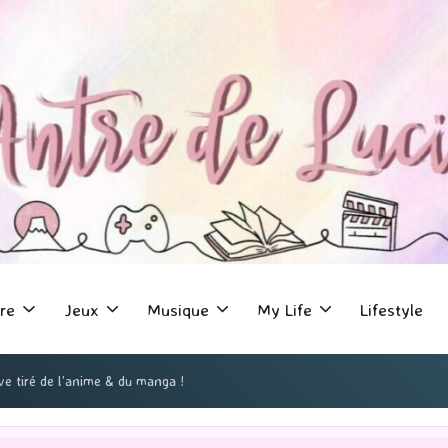
re
Jeux
Musique
My Life
Lifestyle
ve tiré de l’anime & du manga !