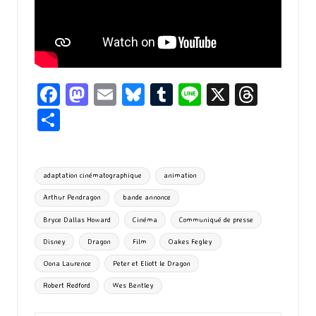
Fa
M
E
Bl
T
Li
X
T
ce
as
m
u
u
n
hr
P
b
to
ai
es
m
e
ea
ar
o
d
l
ky
bl
ds
ta
Tags:
adaptation cinématographique
animation
o
o
r
g
Arthur Pendragon
bande annonce
k
n
er
Bryce Dallas Howard
Cinéma
Communiqué de presse
Disney
Dragon
Film
Oakes Fegley
Oona Laurence
Peter et Eliott le Dragon
Robert Redford
Wes Bentley