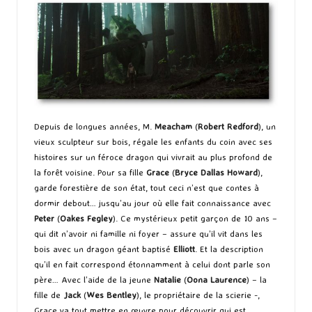
Depuis de longues années, M.
Meacham
(
Robert Redford
), un
vieux sculpteur sur bois, régale les enfants du coin avec ses
histoires sur un féroce dragon qui vivrait au plus profond de
la forêt voisine. Pour sa fille
Grace
(
Bryce Dallas Howard
),
garde forestière de son état, tout ceci n’est que contes à
dormir debout… jusqu’au jour où elle fait connaissance avec
Peter
(
Oakes Fegley
). Ce mystérieux petit garçon de 10 ans –
qui dit n’avoir ni famille ni foyer – assure qu’il vit dans les
bois avec un dragon géant baptisé
Elliott
. Et la description
qu’il en fait correspond étonnamment à celui dont parle son
père… Avec l’aide de la jeune
Natalie
(
Oona Laurence
) – la
fille de
Jack
(
Wes Bentley
), le propriétaire de la scierie -,
Grace va tout mettre en œuvre pour découvrir qui est