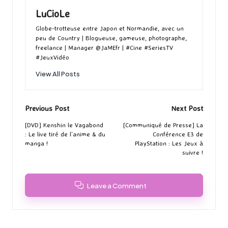
LuCioLe
Globe-trotteuse entre Japon et Normandie, avec un
peu de Country | Blogueuse, gameuse, photographe,
freelance | Manager @JaMEfr | #Cine #SeriesTV
#JeuxVidéo
View All Posts
Post
Previous Post
Next Post
navigation
[DVD] Kenshin le Vagabond
[Communiqué de Presse] La
: Le live tiré de l’anime & du
Conférence E3 de
manga !
PlayStation : Les Jeux à
suivre !
Leave a Comment