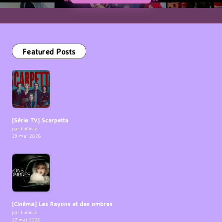
Featured Posts
[Série TV] Scarpetta
par LuCioLe
29 mai 2026
[Cinéma] Les Rayons et des ombres
par LuCioLe
27 mai 2026