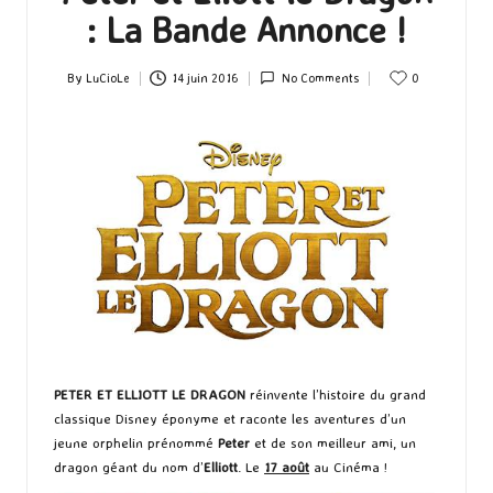
: La Bande Annonce !
By
LuCioLe
14 juin 2016
No Comments
0
Posted
by
PETER ET ELLIOTT LE DRAGON
réinvente l’histoire du grand
classique Disney éponyme et raconte les aventures d’un
jeune orphelin prénommé
Peter
et de son meilleur ami, un
dragon géant du nom d’
Elliott
. Le
17 août
au Cinéma !