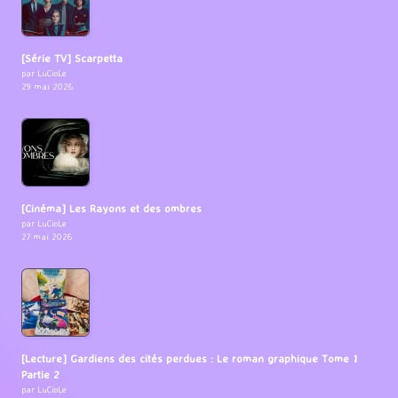
[Série TV] Scarpetta
par LuCioLe
29 mai 2026
[Cinéma] Les Rayons et des ombres
par LuCioLe
27 mai 2026
[Lecture] Gardiens des cités perdues : Le roman graphique Tome 1
Partie 2
par LuCioLe