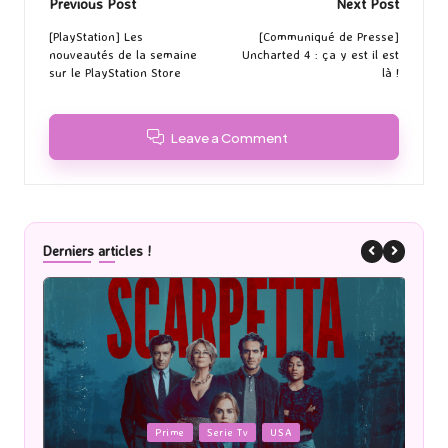
Post
Previous Post
Next Post
navigation
[PlayStation] Les
[Communiqué de Presse]
nouveautés de la semaine
Uncharted 4 : ça y est il est
sur le PlayStation Store
là !
Leave a Comment
Derniers articles !
Posted
P
Prime
Serie Tv
USA