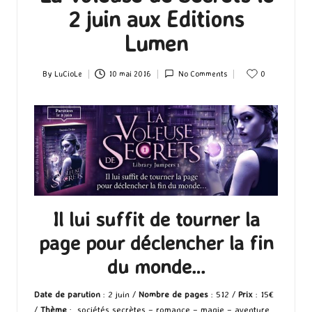
2 juin aux Editions
Lumen
By
LuCioLe
10 mai 2016
No Comments
0
Posted
by
Il lui suffit de tourner la
page pour déclencher la fin
du monde…
Date de parution
: 2 juin /
Nombre de pages
: 512 /
Prix
: 15€
/
Thème
: sociétés secrètes – romance – magie – aventure