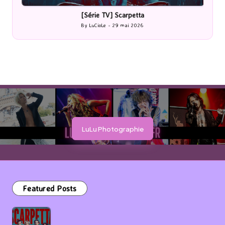
in
i
[Série TV] Scarpetta
By
LuCioLe
29 mai 2026
Posted
by
LuLu Photographie
Featured Posts