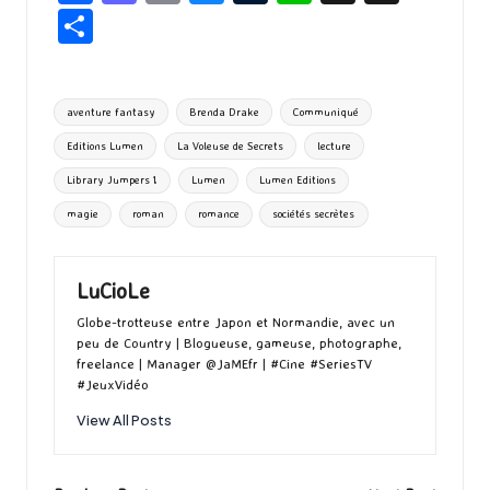
ce
as
m
u
u
n
hr
P
b
to
ai
es
m
e
ea
ar
o
d
l
ky
bl
ds
ta
Tags:
aventure fantasy
Brenda Drake
Communiqué
o
o
r
g
Editions Lumen
La Voleuse de Secrets
lecture
k
n
er
Library Jumpers 1
Lumen
Lumen Editions
magie
roman
romance
sociétés secrètes
LuCioLe
Globe-trotteuse entre Japon et Normandie, avec un
peu de Country | Blogueuse, gameuse, photographe,
freelance | Manager @JaMEfr | #Cine #SeriesTV
#JeuxVidéo
View All Posts