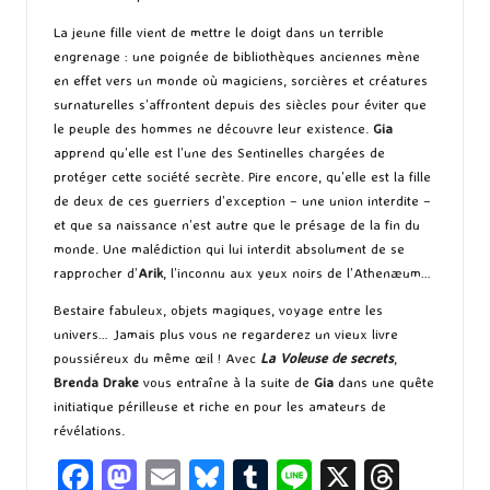
La jeune fille vient de mettre le doigt dans un terrible
engrenage : une poignée de bibliothèques anciennes mène
en effet vers un monde où magiciens, sorcières et créatures
surnaturelles s’affrontent depuis des siècles pour éviter que
le peuple des hommes ne découvre leur existence.
Gia
apprend qu’elle est l’une des Sentinelles chargées de
protéger cette société secrète. Pire encore, qu’elle est la fille
de deux de ces guerriers d’exception – une union interdite –
et que sa naissance n’est autre que le présage de la fin du
monde. Une malédiction qui lui interdit absolument de se
rapprocher d’
Arik
, l’inconnu aux yeux noirs de l’Athenæum…
Bestaire fabuleux, objets magiques, voyage entre les
univers… Jamais plus vous ne regarderez un vieux livre
poussiéreux du même œil ! Avec
La Voleuse de secrets
,
Brenda Drake
vous entraîne à la suite de
Gia
dans une quête
initiatique périlleuse et riche en pour les amateurs de
révélations.
Fa
M
E
Bl
T
Li
X
T