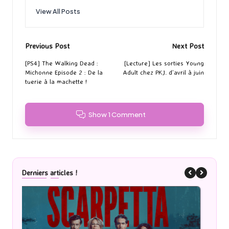
View All Posts
Post
Previous Post
Next Post
navigation
[PS4] The Walking Dead :
[Lecture] Les sorties Young
Michonne Episode 2 : De la
Adult chez PKJ. d’avril à juin
tuerie à la machette !
Show 1 Comment
Derniers articles !