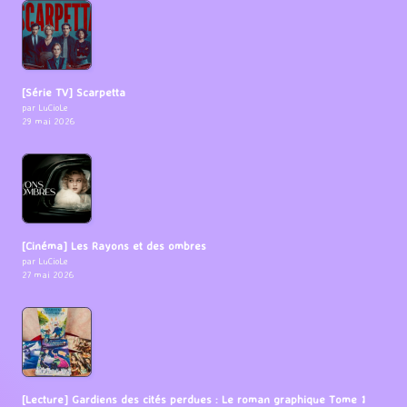
[Série TV] Scarpetta
par LuCioLe
29 mai 2026
[Cinéma] Les Rayons et des ombres
par LuCioLe
27 mai 2026
[Lecture] Gardiens des cités perdues : Le roman graphique Tome 1