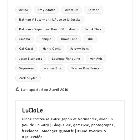
o
d
l
ky
bl
ds
ta
Tags:
Action
Amy Adams
Aventure
Batman
o
o
r
g
Batman V Superman : L'Aube de la Justice
k
n
er
Batman v Superman: Dawn Of Justice
Ben Affleck
Cinéma
Critique
Diane Lane
Film
Gal Gadot
Henry Cavill
Jeremy Irons
Jesse Eisenberg
Laurence Fishburne
Mon Avis
Superman
Warner Bros
Warner Bros France
Zack Snyder
Last updated on 2 avril 2016
LuCioLe
Globe-trotteuse entre Japon et Normandie, avec un
peu de Country | Blogueuse, gameuse, photographe,
freelance | Manager @JaMEfr | #Cine #SeriesTV
#JeuxVidéo