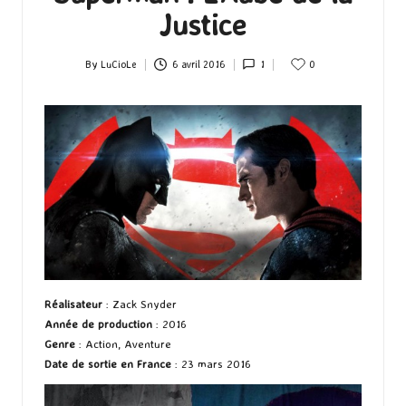
Justice
By
LuCioLe
6 avril 2016
1
0
Posted
by
Réalisateur
: Zack Snyder
Année de production
: 2016
Genre
: Action, Aventure
Date de sortie en France
: 23 mars 2016