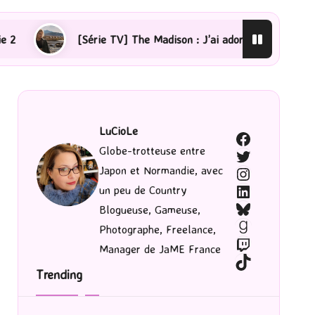
érie TV] The Madison : J’ai adoré !
[Lecture] La femm
LuCioLe
Facebook
Globe-trotteuse entre
Twitter
Japon et Normandie, avec
Instagram
LinkedIn
un peu de Country
Bluesky
Blogueuse, Gameuse,
Goodreads
Photographe, Freelance,
Twitch
Manager de JaME France
TikTok
Trending