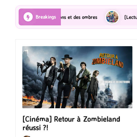
Breakings
] Les Rayons et des ombres
[Lecture] Gardiens des c
[Cinéma] Retour à Zombieland
réussi ?!