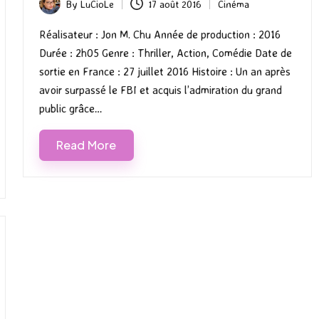
By
LuCioLe
17 août 2016
Cinéma
Posted
Posted
by
in
Réalisateur : Jon M. Chu Année de production : 2016
Durée : 2h05 Genre : Thriller, Action, Comédie Date de
sortie en France : 27 juillet 2016 Histoire : Un an après
avoir surpassé le FBI et acquis l’admiration du grand
public grâce…
Read More