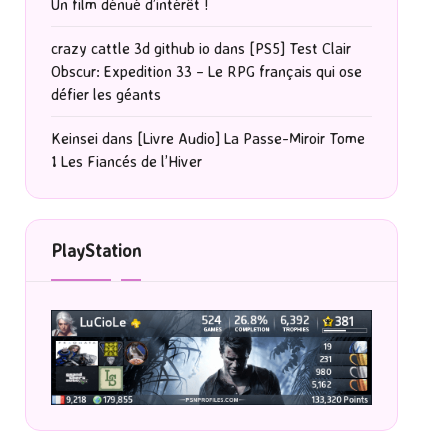
Un film dénué d’intérêt !
crazy cattle 3d github io
dans
[PS5] Test Clair
Obscur: Expedition 33 – Le RPG français qui ose
défier les géants
Keinsei
dans
[Livre Audio] La Passe-Miroir Tome
1 Les Fiancés de l’Hiver
PlayStation