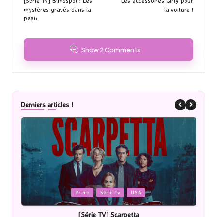
navigation
[Série Tv] Blindspot : Les
Les accessoires Girly pour
mystères gravés dans la
la voiture !
peau
Show 2 Comments
Derniers articles !
Posted
P
Prime
Serie Tv
USA
in
i
[Série TV] Scarpetta