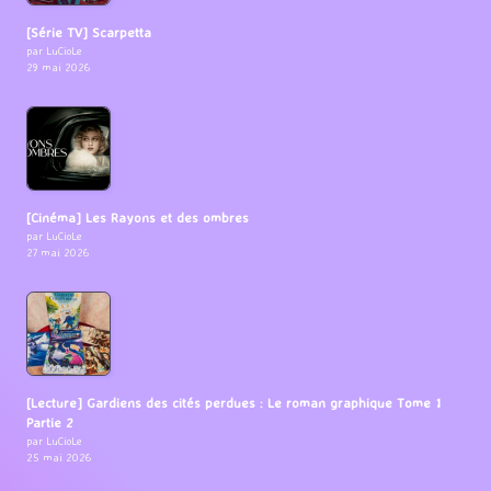
[Série TV] Scarpetta
par LuCioLe
29 mai 2026
[Cinéma] Les Rayons et des ombres
par LuCioLe
27 mai 2026
[Lecture] Gardiens des cités perdues : Le roman graphique Tome 1
Partie 2
par LuCioLe
25 mai 2026