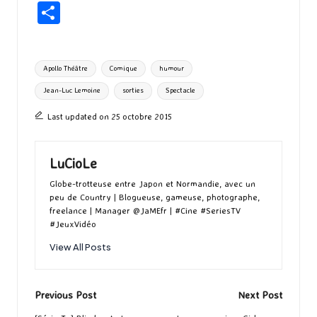
ce
as
m
u
u
n
hr
P
b
to
ai
es
m
e
ea
ar
o
d
l
ky
bl
ds
ta
Tags:
Apollo Théâtre
Comique
humour
o
o
r
g
Jean-Luc Lemoine
sorties
Spectacle
k
n
er
Last updated on 25 octobre 2015
LuCioLe
Globe-trotteuse entre Japon et Normandie, avec un
peu de Country | Blogueuse, gameuse, photographe,
freelance | Manager @JaMEfr | #Cine #SeriesTV
#JeuxVidéo
View All Posts
Post
Previous Post
Next Post