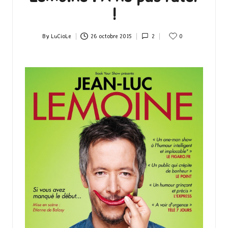
!
By
LuCioLe
26 octobre 2015
2
0
Posted
by