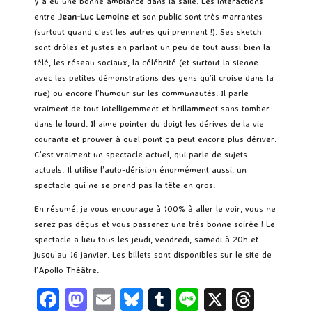
y a eu une bonne ambiance dans la salle. Les interactions
entre
Jean-Luc Lemoine
et son public sont très marrantes
(surtout quand c’est les autres qui prennent !). Ses sketch
sont drôles et justes en parlant un peu de tout aussi bien la
télé, les réseau sociaux, la célébrité (et surtout la sienne
avec les petites démonstrations des gens qu’il croise dans la
rue) ou encore l’humour sur les communautés. Il parle
vraiment de tout intelligemment et brillamment sans tomber
dans le lourd. Il aime pointer du doigt les dérives de la vie
courante et prouver à quel point ça peut encore plus dériver.
C’est vraiment un spectacle actuel, qui parle de sujets
actuels. Il utilise l’auto-dérision énormément aussi, un
spectacle qui ne se prend pas la tête en gros.
En résumé, je vous encourage à 100% à aller le voir, vous ne
serez pas déçus et vous passerez une très bonne soirée ! Le
spectacle a lieu tous les jeudi, vendredi, samedi à 20h et
jusqu’au 16 janvier. Les billets sont disponibles sur le site de
l’
Apollo Théâtre
.
Fa
M
E
Bl
T
Li
X
T