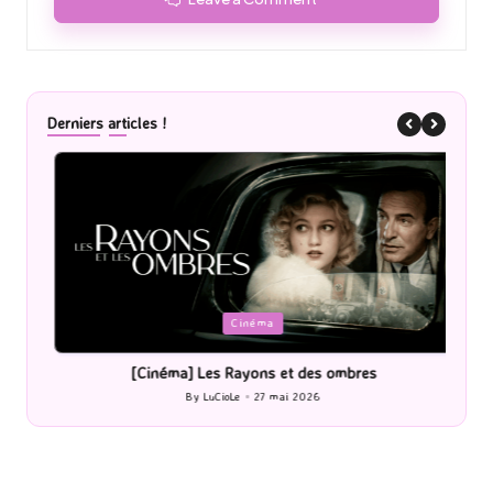
Derniers articles !
Posted
P
Cinéma
in
i
[Cinéma] Les Rayons et des ombres
[Le
By
LuCioLe
27 mai 2026
Posted
by