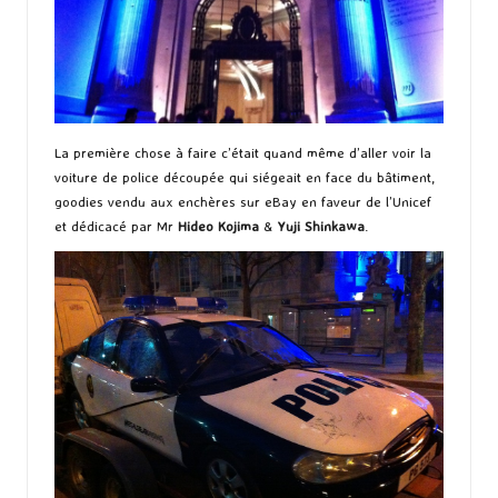
La première chose à faire c’était quand même d’aller voir la
voiture de police découpée qui siégeait en face du bâtiment,
goodies vendu aux enchères sur eBay en faveur de l’Unicef
et dédicacé par Mr
Hideo Kojima
&
Yuji Shinkawa
.