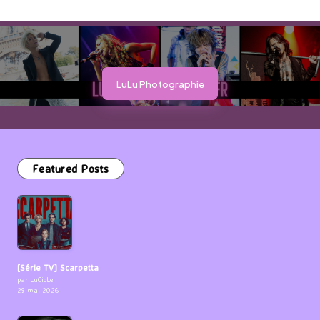
LuLu Photographie
Featured Posts
[Série TV] Scarpetta
par LuCioLe
29 mai 2026