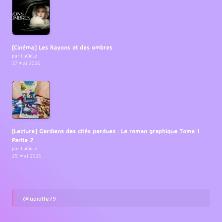
[Cinéma] Les Rayons et des ombres
par LuCioLe
27 mai 2026
[Lecture] Gardiens des cités perdues : Le roman graphique Tome 1
Partie 2
par LuCioLe
25 mai 2026
@lupiotte79