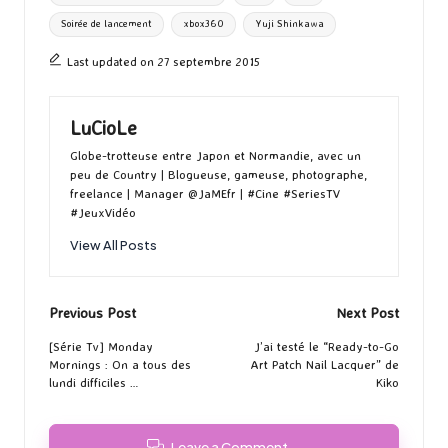
k
n
er
Soirée de lancement
xbox360
Yuji Shinkawa
Last updated on 27 septembre 2015
LuCioLe
Globe-trotteuse entre Japon et Normandie, avec un
peu de Country | Blogueuse, gameuse, photographe,
freelance | Manager @JaMEfr | #Cine #SeriesTV
#JeuxVidéo
View All Posts
Post
Previous Post
Next Post
navigation
[Série Tv] Monday
J’ai testé le “Ready-to-Go
Mornings : On a tous des
Art Patch Nail Lacquer” de
lundi difficiles …
Kiko
Leave a Comment