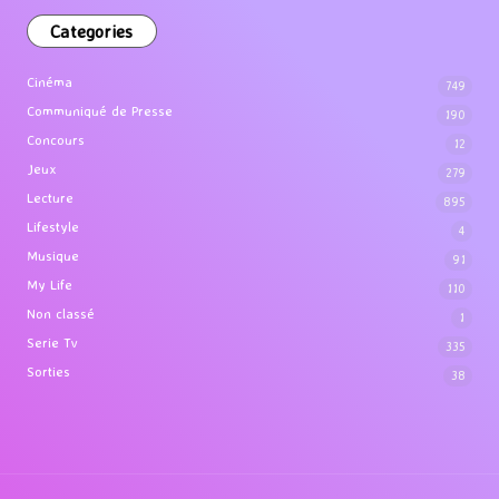
Categories
Cinéma
749
Communiqué de Presse
190
Concours
12
Jeux
279
Lecture
895
Lifestyle
4
Musique
91
My Life
110
Non classé
1
Serie Tv
335
Sorties
38