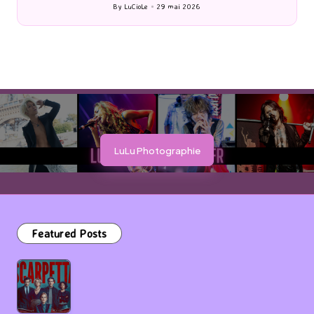
By
LuCioLe
27 mai 2026
Posted
by
LuLu Photographie
Featured Posts