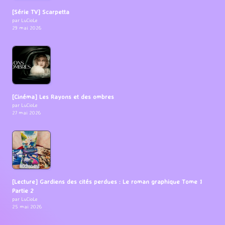
[Série TV] Scarpetta
par LuCioLe
29 mai 2026
[Cinéma] Les Rayons et des ombres
par LuCioLe
27 mai 2026
[Lecture] Gardiens des cités perdues : Le roman graphique Tome 1
Partie 2
par LuCioLe
25 mai 2026