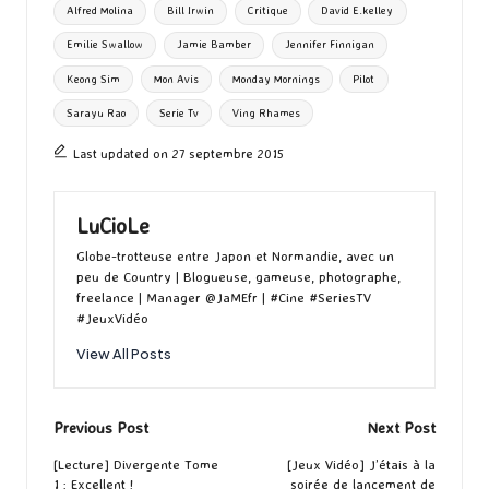
Tags:
Alfred Molina
Bill Irwin
Critique
David E.kelley
o
o
r
g
Emilie Swallow
Jamie Bamber
Jennifer Finnigan
k
n
er
Keong Sim
Mon Avis
Monday Mornings
Pilot
Sarayu Rao
Serie Tv
Ving Rhames
Last updated on 27 septembre 2015
LuCioLe
Globe-trotteuse entre Japon et Normandie, avec un
peu de Country | Blogueuse, gameuse, photographe,
freelance | Manager @JaMEfr | #Cine #SeriesTV
#JeuxVidéo
View All Posts
Post
Previous Post
Next Post
navigation
[Lecture] Divergente Tome
[Jeux Vidéo] J’étais à la
1 : Excellent !
soirée de lancement de