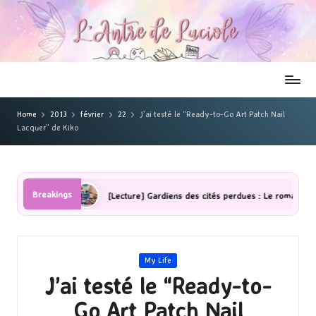
Home
2013
février
22
J’ai testé le “Ready-to-Go Art Patch Nail
Lacquer” de Kiko
Breakings
ombres
[Lecture] Gardiens des cités perdues : Le roman graphique 
Posted
My Life
in
J’ai testé le “Ready-to-
Go Art Patch Nail