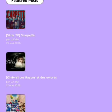
Featured Posts
[Série TV] Scarpetta
par LuCioLe
29 mai 2026
[Cinéma] Les Rayons et des ombres
par LuCioLe
27 mai 2026