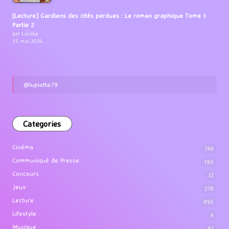
[Lecture] Gardiens des cités perdues : Le roman graphique Tome 1
Partie 2
par LuCioLe
25 mai 2026
@lupiotte79
Categories
Cinéma
749
Communiqué de Presse
190
Concours
12
Jeux
279
Lecture
895
Lifestyle
4
Musique
91