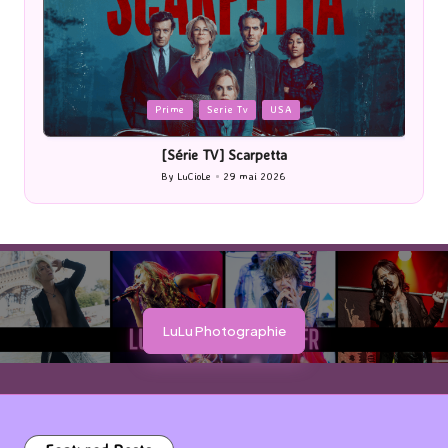
Posted
P
Prime
Serie Tv
USA
in
i
[Série TV] Scarpetta
By
LuCioLe
29 mai 2026
Posted
by
LuLu Photographie