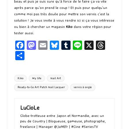
beau et puis je suis sure qu’à force de le faire ça va vite
après parce qu’on prend le coup ! Et puis pour quelqu’un
comme moi pas très douée pour mettre son vernis c’est la
solution ! Je vous invite à vous rendre
ici
si ça vous intéresse
ou bien à chercher un magasin
Kiko
dans votre région pour
tester aussi.
Fa
M
E
Bl
T
Li
X
T
ce
as
m
u
u
n
hr
P
b
to
ai
es
m
e
ea
ar
o
d
l
ky
bl
ds
ta
Tags:
Kiko
My life
Nail Art
o
o
r
g
Ready-to-Go Art Patch Nail Lacquer
vernis à ongle
k
n
er
LuCioLe
Globe-trotteuse entre Japon et Normandie, avec un
peu de Country | Blogueuse, gameuse, photographe,
freelance | Manager @JaMEfr | #Cine #SeriesTV