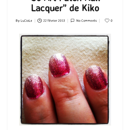
Lacquer” de Kiko
By
LuCioLe
22 février 2013
No Comments
0
Posted
by