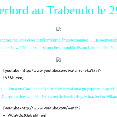
verlord au Trabendo le
t très mauvais et les différents problèmes techniques …, la première part
super show ! Toujours aussi proches du public ils ont l’air de s’être én
[youtube=http://www.youtube.com/watch?v=vka9SsY-
LV8&hl=en]
froid … On a vu Caroline de Nolife c’était cool on a pu papoter un peu !!
Dio sont arrivés vers 20h10, entrée de Denka, Ivy, Erina, Kei & Mikar
[youtube=http://www.youtube.com/watch?
v=WCljVOuJQpE&hl=en]