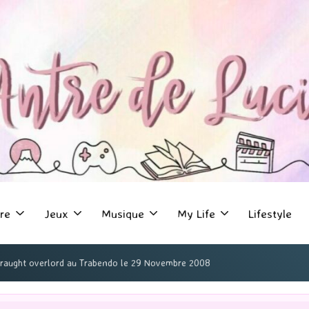
re
Jeux
Musique
My Life
Lifestyle
straught overlord au Trabendo le 29 Novembre 2008