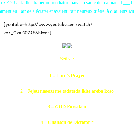
ux ^^ J’ai failli attraper un médiator mais il a sauté de ma main T___T 
t eu l’air de s’éclater et avaient l’air heureux d’être là d’ailleurs Mik
[youtube=http://www.youtube.com/watch?
v=r_Ozxf1074E&hl=en]
Setlist
:
1 – Lord’s Prayer
2 – Jojou naseru mo tadatada ikite areba koso
3 – GOD Forsaken
4 – Chanson de Dictator *