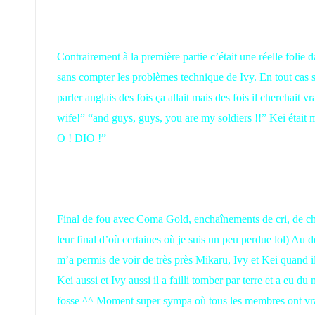
Contrairement à la première partie c’était une réelle folie
sans compter les problèmes technique de Ivy. En tout ca
parler anglais des fois ça allait mais des fois il cherchait 
wife!” “and guys, guys, you are my soldiers !!” Kei était 
O ! DIO !”
Final de fou avec Coma Gold, enchaînements de cri, de cha
leur final d’où certaines où je suis un peu perdue lol) Au 
m’a permis de voir de très près Mikaru, Ivy et Kei quand il
Kei aussi et Ivy aussi il a failli tomber par terre et a eu 
fosse ^^ Moment super sympa où tous les membres ont vra