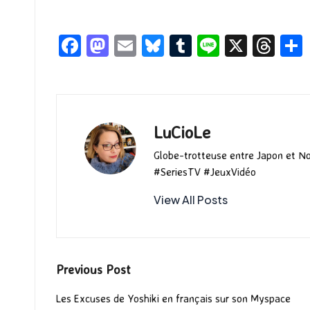
Fa
M
E
Bl
T
Li
X
T
ce
as
m
u
u
n
hr
b
to
ai
es
m
e
ea
o
d
l
ky
bl
ds
o
o
r
LuCioLe
k
n
Globe-trotteuse entre Japon et N
#SeriesTV #JeuxVidéo
View All Posts
Post
Previous Post
navigation
Les Excuses de Yoshiki en français sur son Myspace