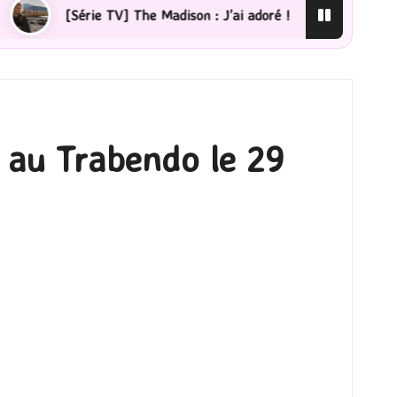
he Madison : J’ai adoré !
[Lecture] La femme de ménag
 au Trabendo le 29