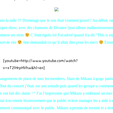
 dans la salle !!! Dommage que le son était vraiment pourri ! Au début, o
s super show, avec des chansons de Dictator (leur album malheureuse
vraiment ses mots
C’était rigolo lol J’ai adoré quand il a dit “This 
mort de rire
Jme demandait ce qu’il allait dire pour les mecs
Enorm
[youtube=http://www.youtube.com/watch?
v=xT2IHrpHVhw&hl=en]
ngements de place de tous les membres, Slam de Mikaru à gogo partout 
début du concert j’étais sur une estrade puis quand les groupe a commencé
s ont fait des slams ^^ J’ai l’impression que Mikaru a embrassé un mec l
du mal à se retenir heureusement que le public et leur manager les a aidé 
iment communiqué avec le public. Mikaru a promis de revenir et a de