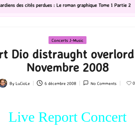
ues : Le roman graphique Tome 1 Partie 2
[Série TV] T
Posted
Concerts J-Music
in
rt Dio distraught overlord
Novembre 2008
0
By
LuCioLe
6 décembre 2008
No Comments
Posted
by
Live Report Concert