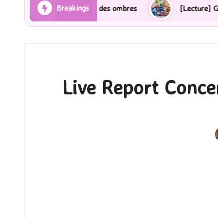
Breakings
ons et des ombres
[Lecture] Gardiens des cités perd
Live Report Conce