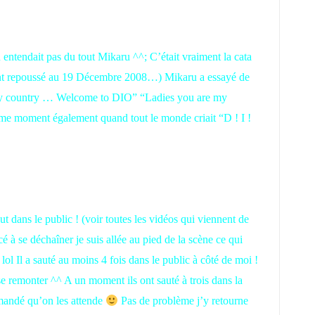
n entendait pas du tout Mikaru ^^; C’était vraiment la cata
ment repoussé au 19 Décembre 2008…) Mikaru a essayé de
is my country … Welcome to DIO” “Ladies you are my
e moment également quand tout le monde criait “D ! I !
dans le public ! (voir toutes les vidéos qui viennent de
 à se déchaîner je suis allée au pied de la scène ce qui
ol Il a sauté au moins 4 fois dans le public à côté de moi !
à se remonter ^^ A un moment ils ont sauté à trois dans la
mandé qu’on les attende
Pas de problème j’y retourne