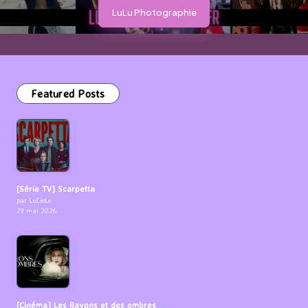
LuLu Photographie
Featured Posts
[Série TV] Scarpetta
par LuCioLe
29 mai 2026
[Cinéma] Les Rayons et des ombres