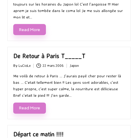
toujours sur les horaires du Japon lol C'est l'angoisse !!! Hier
aprem je suis tombée dans le coma lol Je me suis allongée sur
mon lit et…
Read More
De Retour à Paris T_____T
By
LuCioLe
22 mars 2006
Japon
Posted
Posted
by
in
Me voilà de retour à Paris ... J'aurais payé cher pour rester là
bas ... C'etait tellement bien !! Les gens sont adorables, c'est
hyper propre, c'est super calme, la nourriture est délicieuse
Bref c'etait le pied !!! J'en garde…
Read More
Départ ce matin !!!!