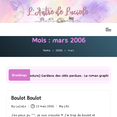
Mois :
mars 2006
Home
2006
mars
Breakings
[Lecture] Gardiens des cités perdues : Le roman graphique Tome 1 Partie
Boulot Boulot
By
LuCioLe
23 mars 2006
My Life
Posted
Posted
by
in
J'en peux pu ^^; Je suis creuvée !!! J'ai trop de boulot et