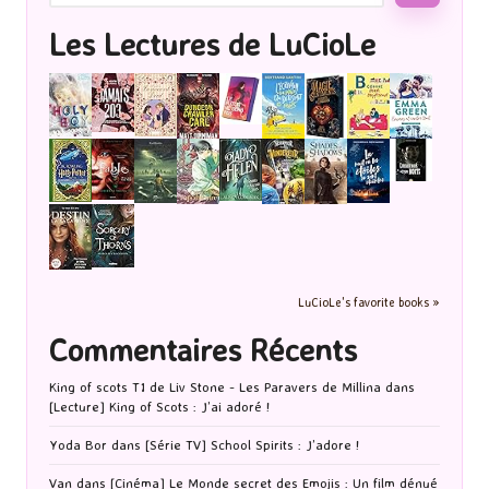
Les Lectures de LuCioLe
LuCioLe's favorite books »
Commentaires Récents
King of scots T1 de Liv Stone - Les Paravers de Millina
dans
[Lecture] King of Scots : J’ai adoré !
Yoda Bor
dans
[Série TV] School Spirits : J’adore !
Van
dans
[Cinéma] Le Monde secret des Emojis : Un film dénué