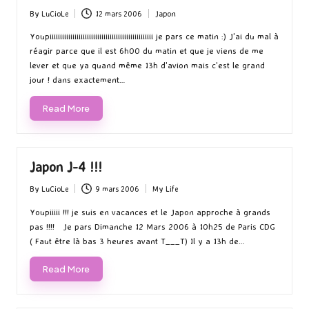
By
LuCioLe
12 mars 2006
Japon
Posted
Posted
by
in
Youpiiiiiiiiiiiiiiiiiiiiiiiiiiiiiiiiiiiiiiiiiiiiiiiiii je pars ce matin :) J'ai du mal à
réagir parce que il est 6h00 du matin et que je viens de me
lever et que ya quand même 13h d'avion mais c'est le grand
jour ! dans exactement…
Read More
Japon J-4 !!!
By
LuCioLe
9 mars 2006
My Life
Posted
Posted
by
in
Youpiiiii !!! je suis en vacances et le Japon approche à grands
pas !!!! Je pars Dimanche 12 Mars 2006 à 10h25 de Paris CDG
( Faut être là bas 3 heures avant T___T) Il y a 13h de…
Read More