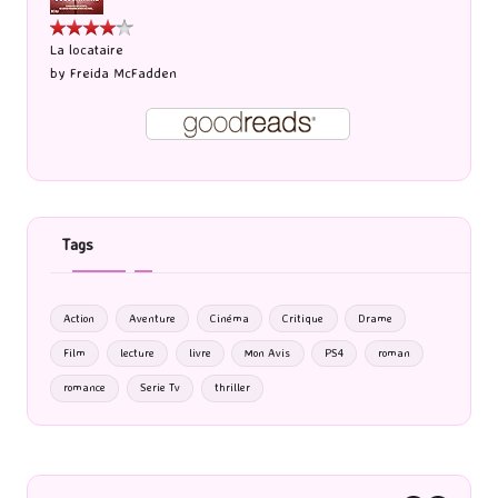
La locataire
by
Freida McFadden
Tags
Action
Aventure
Cinéma
Critique
Drame
Film
lecture
livre
Mon Avis
PS4
roman
romance
Serie Tv
thriller