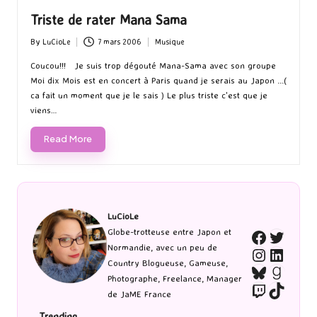
Triste de rater Mana Sama
By
LuCioLe
7 mars 2006
Musique
Posted
Posted
by
in
Coucou!!! Je suis trop dégouté Mana-Sama avec son groupe
Moi dix Mois est en concert à Paris quand je serais au Japon ...(
ca fait un moment que je le sais ) Le plus triste c'est que je
viens…
Read More
LuCioLe
Twitte
Globe-trotteuse entre Japon et
Faceboo
Normandie, avec un peu de
Instagra
Linked
Country Blogueuse, Gameuse,
Bluesky
Goodr
Photographe, Freelance, Manager
Twitch
TikTo
de JaME France
Trending