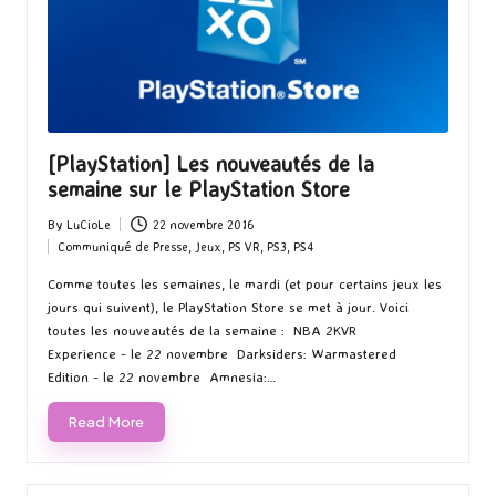
[PlayStation] Les nouveautés de la
semaine sur le PlayStation Store
By
LuCioLe
22 novembre 2016
Posted
Communiqué de Presse
,
Jeux
,
PS VR
,
PS3
,
PS4
by
Posted
in
Comme toutes les semaines, le mardi (et pour certains jeux les
jours qui suivent), le PlayStation Store se met à jour. Voici
toutes les nouveautés de la semaine : NBA 2KVR
Experience - le 22 novembre Darksiders: Warmastered
Edition - le 22 novembre Amnesia:…
Read More