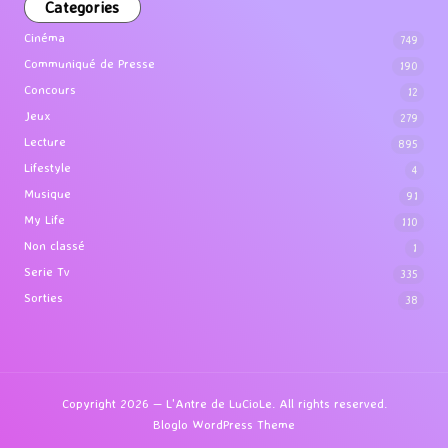
Categories
Cinéma
749
Communiqué de Presse
190
Concours
12
Jeux
279
Lecture
895
Lifestyle
4
Musique
91
My Life
110
Non classé
1
Serie Tv
335
Sorties
38
Copyright 2026 — L'Antre de LuCioLe. All rights reserved.
Bloglo WordPress Theme