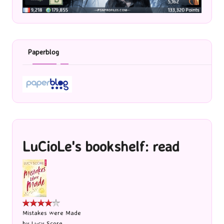
Paperblog
LuCioLe's bookshelf: read
Mistakes were Made
by
Lucy Score