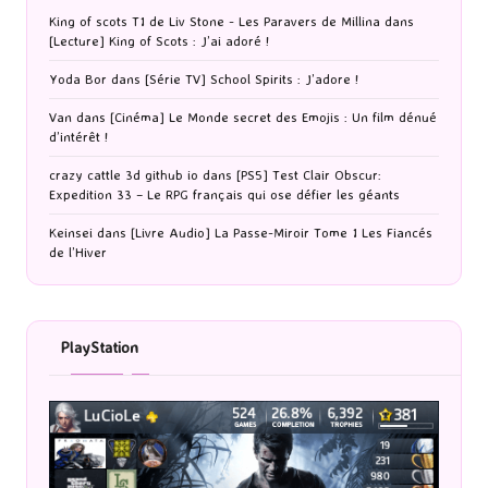
King of scots T1 de Liv Stone - Les Paravers de Millina
dans
[Lecture] King of Scots : J’ai adoré !
Yoda Bor
dans
[Série TV] School Spirits : J’adore !
Van
dans
[Cinéma] Le Monde secret des Emojis : Un film dénué
d’intérêt !
crazy cattle 3d github io
dans
[PS5] Test Clair Obscur:
Expedition 33 – Le RPG français qui ose défier les géants
Keinsei
dans
[Livre Audio] La Passe-Miroir Tome 1 Les Fiancés
de l’Hiver
PlayStation