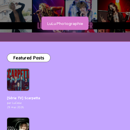
LuLu Photographie
Featured Posts
[Série TV] Scarpetta
par LuCioLe
29 mai 2026