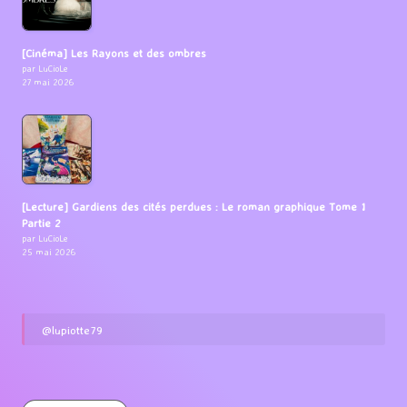
[Cinéma] Les Rayons et des ombres
par LuCioLe
27 mai 2026
[Lecture] Gardiens des cités perdues : Le roman graphique Tome 1
Partie 2
par LuCioLe
25 mai 2026
@lupiotte79