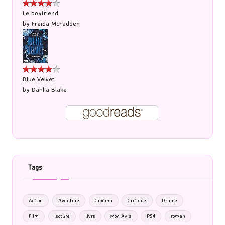
Le boyfriend
by
Freida McFadden
Blue Velvet
by
Dahlia Blake
Tags
Action
Aventure
Cinéma
Critique
Drame
Film
lecture
livre
Mon Avis
PS4
roman