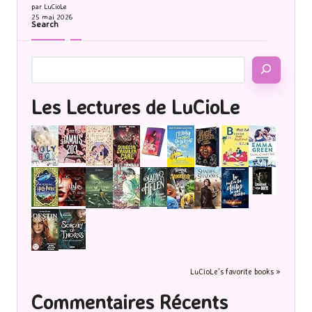
par LuCioLe
25 mai 2026
Search
Les Lectures de LuCioLe
LuCioLe's favorite books »
Commentaires Récents