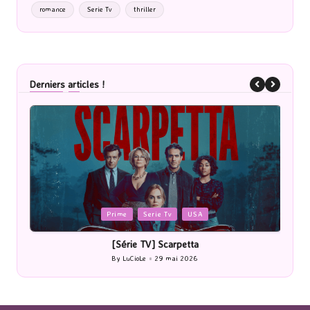
romance
Serie Tv
thriller
Derniers articles !
Posted
P
Cinéma
in
i
[Cinéma] Les Rayons et des ombres
[Le
By
LuCioLe
27 mai 2026
Posted
by