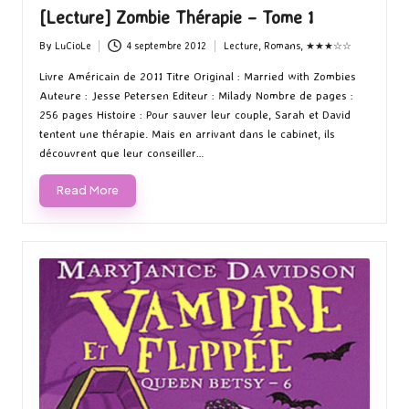
[Lecture] Zombie Thérapie – Tome 1
By
LuCioLe
4 septembre 2012
Lecture
,
Romans
,
★★★☆☆
Posted
Posted
by
in
Livre Américain de 2011 Titre Original : Married with Zombies
Auteure : Jesse Petersen Editeur : Milady Nombre de pages :
256 pages Histoire : Pour sauver leur couple, Sarah et David
tentent une thérapie. Mais en arrivant dans le cabinet, ils
découvrent que leur conseiller…
Read More