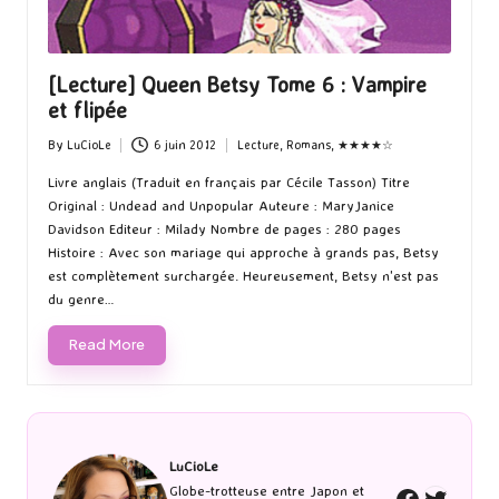
[Lecture] Queen Betsy Tome 6 : Vampire
et flipée
By
LuCioLe
6 juin 2012
Lecture
,
Romans
,
★★★★☆
Posted
Posted
by
in
Livre anglais (Traduit en français par Cécile Tasson) Titre
Original : Undead and Unpopular Auteure : MaryJanice
Davidson Editeur : Milady Nombre de pages : 280 pages
Histoire : Avec son mariage qui approche à grands pas, Betsy
est complètement surchargée. Heureusement, Betsy n'est pas
du genre…
Read More
LuCioLe
Twitte
Globe-trotteuse entre Japon et
Faceboo