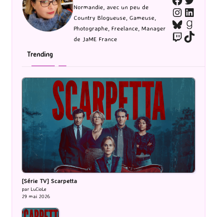
Normandie, avec un peu de
Instagra
Linked
Country Blogueuse, Gameuse,
Bluesky
Goodr
Photographe, Freelance, Manager
Twitch
TikTo
de JaME France
Trending
[Série TV] Scarpetta
par LuCioLe
29 mai 2026