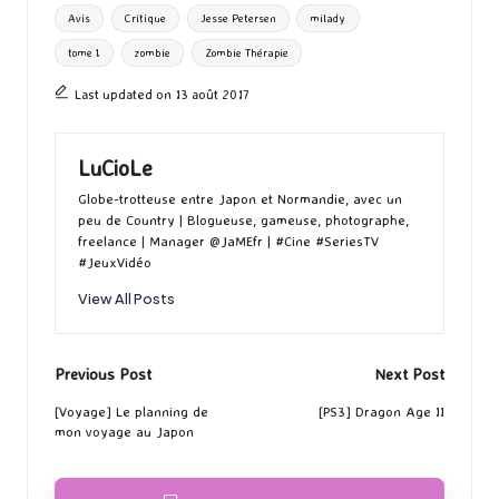
ta
Tags:
Avis
Critique
Jesse Petersen
milady
o
o
r
g
tome 1
zombie
Zombie Thérapie
k
n
er
Last updated on 13 août 2017
LuCioLe
Globe-trotteuse entre Japon et Normandie, avec un
peu de Country | Blogueuse, gameuse, photographe,
freelance | Manager @JaMEfr | #Cine #SeriesTV
#JeuxVidéo
View All Posts
Post
Previous Post
Next Post
navigation
[Voyage] Le planning de
[PS3] Dragon Age II
mon voyage au Japon