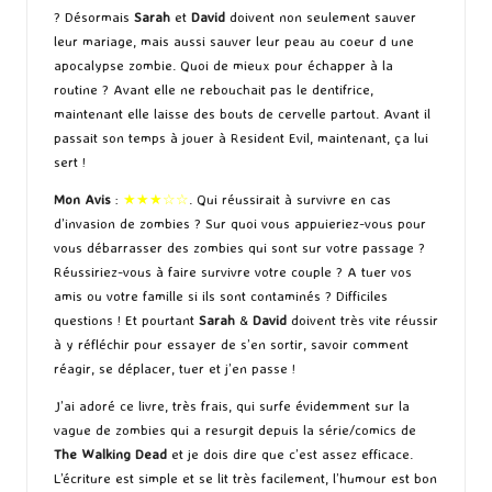
? Désormais
Sarah
et
David
doivent non seulement sauver
leur mariage, mais aussi sauver leur peau au coeur d une
apocalypse zombie. Quoi de mieux pour échapper à la
routine ? Avant elle ne rebouchait pas le dentifrice,
maintenant elle laisse des bouts de cervelle partout. Avant il
passait son temps à jouer à Resident Evil, maintenant, ça lui
sert !
Mon Avis
:
★★★
☆☆
. Qui réussirait à survivre en cas
d’invasion de zombies ? Sur quoi vous appuieriez-vous pour
vous débarrasser des zombies qui sont sur votre passage ?
Réussiriez-vous à faire survivre votre couple ? A tuer vos
amis ou votre famille si ils sont contaminés ? Difficiles
questions ! Et pourtant
Sarah
&
David
doivent très vite réussir
à y réfléchir pour essayer de s’en sortir, savoir comment
réagir, se déplacer, tuer et j’en passe !
J’ai adoré ce livre, très frais, qui surfe évidemment sur la
vague de zombies qui a resurgit depuis la série/comics de
The Walking Dead
et je dois dire que c’est assez efficace.
L’écriture est simple et se lit très facilement, l’humour est bon