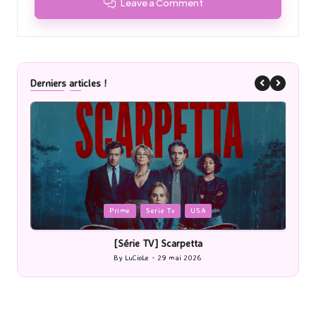
Leave a Comment
Derniers articles !
Posted
rie Tv
USA
Cinéma
in
] Scarpetta
[Cinéma] Les Rayons et de
29 mai 2026
By
LuCioLe
27 mai 2026
Posted
by