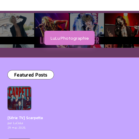
LuLu Photographie
Featured Posts
[Série TV] Scarpetta
par LuCioLe
29 mai 2026