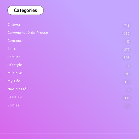
Categories
Cinéma
749
Communiqué de Presse
190
Concours
12
Jeux
279
Lecture
895
Lifestyle
4
Musique
91
My Life
110
Non classé
1
Serie Tv
335
Sorties
38