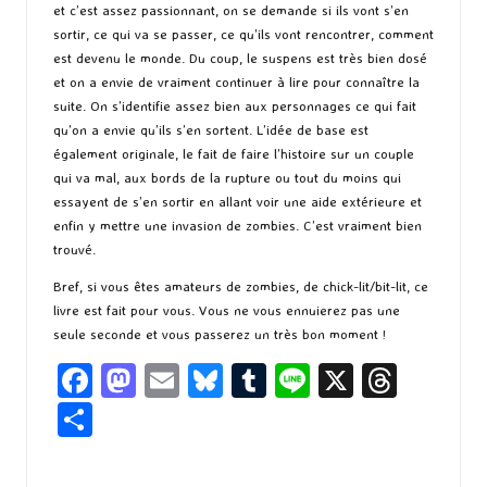
et c’est assez passionnant, on se demande si ils vont s’en
sortir, ce qui va se passer, ce qu’ils vont rencontrer, comment
est devenu le monde. Du coup, le suspens est très bien dosé
et on a envie de vraiment continuer à lire pour connaître la
suite. On s’identifie assez bien aux personnages ce qui fait
qu’on a envie qu’ils s’en sortent. L’idée de base est
également originale, le fait de faire l’histoire sur un couple
qui va mal, aux bords de la rupture ou tout du moins qui
essayent de s’en sortir en allant voir une aide extérieure et
enfin y mettre une invasion de zombies. C’est vraiment bien
trouvé.
Bref, si vous êtes amateurs de zombies, de chick-lit/bit-lit, ce
livre est fait pour vous. Vous ne vous ennuierez pas une
seule seconde et vous passerez un très bon moment !
Fa
M
E
Bl
T
Li
X
T
ce
as
m
u
u
n
hr
P
b
to
ai
es
m
e
ea
ar
o
d
l
ky
bl
ds