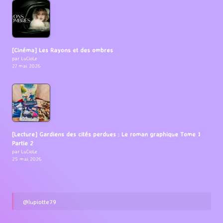
[Cinéma] Les Rayons et des ombres
par LuCioLe
27 mai 2026
[Lecture] Gardiens des cités perdues : Le roman graphique Tome 1
Partie 2
par LuCioLe
25 mai 2026
@lupiotte79