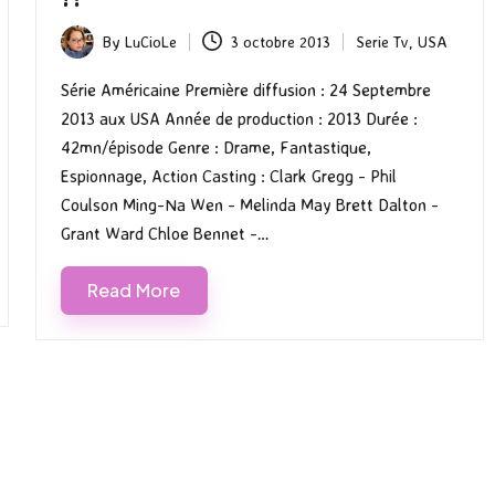
By
LuCioLe
3 octobre 2013
Serie Tv
,
USA
Posted
Posted
by
in
Série Américaine Première diffusion : 24 Septembre
2013 aux USA Année de production : 2013 Durée :
42mn/épisode Genre : Drame, Fantastique,
Espionnage, Action Casting : Clark Gregg - Phil
Coulson Ming-Na Wen - Melinda May Brett Dalton -
Grant Ward Chloe Bennet -…
Read More