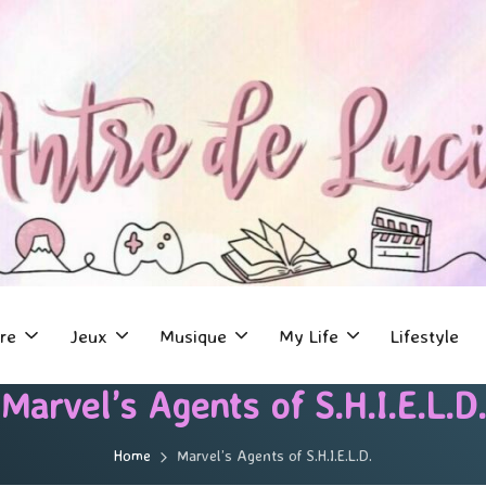
re
Jeux
Musique
My Life
Lifestyle
Marvel’s Agents of S.H.I.E.L.D.
Home
Marvel’s Agents of S.H.I.E.L.D.