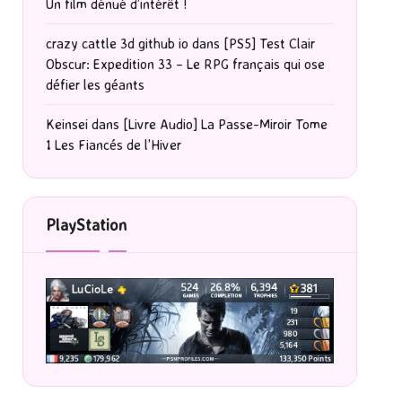
Un film dénué d’intérêt !
crazy cattle 3d github io
dans
[PS5] Test Clair
Obscur: Expedition 33 – Le RPG français qui ose
défier les géants
Keinsei
dans
[Livre Audio] La Passe-Miroir Tome
1 Les Fiancés de l’Hiver
PlayStation