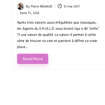
By
Pierre RENAUD
31 mai 2017
Posted
Serie Tv
,
USA
by
Posted
in
Après trois saisons aussi irrégulières que classiques,
les Agents du S.H.I.E.L.D. nous livrent (qui a dit “enfin”
?) une saison de qualité. La saison 4 permet à cette
série de trouver sa voie et parvient à définir sa vraie
place…
Read More