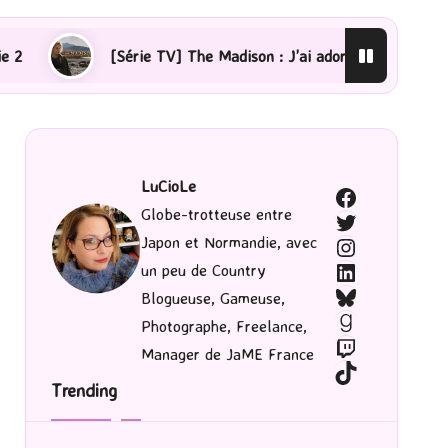
érie TV] The Madison : J’ai adoré !
[Lecture] La femm
LuCioLe
Facebook
Globe-trotteuse entre
Twitter
Japon et Normandie, avec
Instagram
LinkedIn
un peu de Country
Bluesky
Blogueuse, Gameuse,
Goodreads
Photographe, Freelance,
Twitch
Manager de JaME France
TikTok
Trending