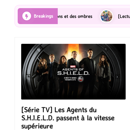
Breakings
] Les Rayons et des ombres
[Lecture] Gardiens des c
[Série TV] Les Agents du
S.H.I.E.L.D. passent à la vitesse
supérieure