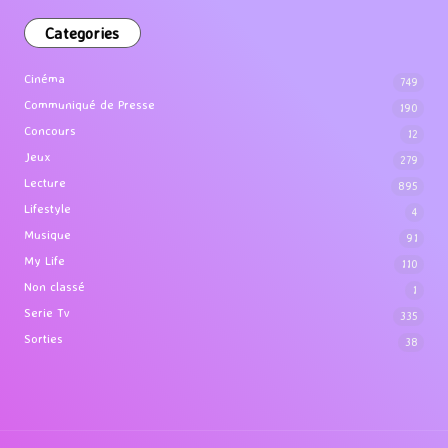
Categories
Cinéma
749
Communiqué de Presse
190
Concours
12
Jeux
279
Lecture
895
Lifestyle
4
Musique
91
My Life
110
Non classé
1
Serie Tv
335
Sorties
38