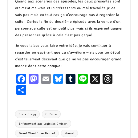
Quand aux scénarios des épisodes, les deux présentés sont
vraiment mauvais et inintéressants ou mal travaillés je ne
sais pas mais en tout cas ça n’encourage pas à regarder la
suite ! Certes la fin du deuxième épisode avec la venue d’un
personnage culte est un petit plus mais si ils espèrent gagner
des personnes grâce à cela c’est pas gagné …
Je vous laisse vous faire votre idée, je vais continuer à
regarder en espérant que ça s’améliore mais pour un début
c’est tellement décevant que ça ne va pas encourager grand
monde dans cette optique !
Fa
M
E
Bl
T
Li
X
T
ce
as
m
u
u
n
hr
P
b
to
ai
es
m
e
ea
ar
o
d
l
ky
bl
ds
ta
Tags:
Clark Gregg
Critique
o
o
r
g
Enforcement and Logistics Division
k
n
er
Grant Ward Chloe Bennet
Marvel