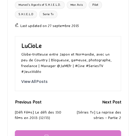
Marvel's Agents of S.H.I.E.L.D.
Mon Avis
Pilot
S.H.I.E.L.D
Serie Tv
Last updated on 27 septembre 2015
LuCioLe
Globe-trotteuse entre Japon et Normandie, avec un
peu de Country | Blogueuse, gameuse, photographe,
freelance | Manager @JaMEfr | #Cine #SeriesTV
#JeuxVidéo
View All Posts
Post
Previous Post
Next Post
navigation
[Défi Films] Le défi des 130
[Séries Tv] La reprise des
films en 2013 (12/13)
séries – Partie 2