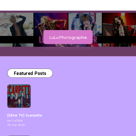
LuLu Photographie
Featured Posts
[Série TV] Scarpetta
par LuCioLe
29 mai 2026