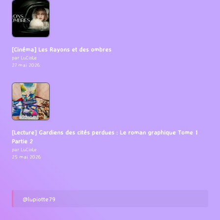
[Cinéma] Les Rayons et des ombres
par LuCioLe
27 mai 2026
[Lecture] Gardiens des cités perdues : Le roman graphique Tome 1
Partie 2
par LuCioLe
25 mai 2026
@lupiotte79