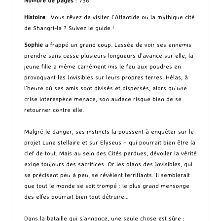
Nombre de pages
: 736
Histoire
: Vous rêvez de visiter l’Atlantide ou la mythique cité
de Shangri-la ? Suivez le guide !
Sophie
a frappé un grand coup. Lassée de voir ses ennemis
prendre sans cesse plusieurs longueurs d’avance sur elle, la
jeune fille a même carrément mis le feu aux poudres en
provoquant les Invisibles sur leurs propres terres. Hélas, à
l’heure où ses amis sont divisés et dispersés, alors qu’une
crise interespèce menace, son audace risque bien de se
retourner contre elle.
Malgré le danger, ses instincts la poussent à enquêter sur le
projet Lune stellaire et sur Elyseus – qui pourrait bien être la
clef de tout. Mais au sein des Cités perdues, dévoiler la vérité
exige toujours des sacrifices. Or les plans des Invisibles, qui
se précisent peu à peu, se révèlent terrifiants. Il semblerait
que tout le monde se soit trompé : le plus grand mensonge
des elfes pourrait bien tout détruire…
Dans la bataille qui s’annonce, une seule chose est sûre :