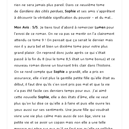
rien ne sera jamais plus pareil. Dans ce neuvième tome
de
Gardiens des cités perdues
,
Sophie
et ses amis s’apprêtent
à découvrir la véritable signification du pouvoir – et du mal…
Mon Avis
:
5/5
. Je tiens tout d’abord à remercier
Lumen
pour
l’envoi de ce roman. On ne va pas se mentir on l’a clairement
attendu ce tome 9 ! On pensait que ça serait le dernier mais
non il y aura bel et bien un dixième tome pour notre plus
grand plaisir. On reprend donc juste après ce qui s’était
passé à la fin du 8 (oui le tome 8,5 était un tome bonus) et ce
nouveau roman donne un tournant très clair dans l’histoire.
On se rend compte que
Sophie
a grandit, elle a pris en
assurance, elle n’est plus la gentille petite fille qu’elle était au
début, il faut dire qu’ils s’en sont pris pas mal et que la vie
n’a pas été facile ces derniers temps pour eux. J’ai aimé
cette nouvelle
Sophie
, elle a des états d’âme, elle ne veut
plus qu’on lui dise ce qu’elle a à faire et puis elle ouvre les
yeux aussi sur ses sentiments. Une jeune fille qui voudrait
vivre une vie plus calme mais aussi de son âge, vivre sa
petite vie et se avoir un copain mais non elle a une telle
menace qui pèse sur eux qu’il ne faut pas qu’elle se relâche.