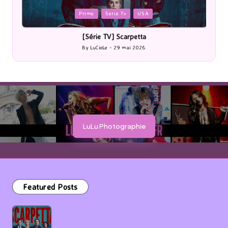
Posted
P
Prime
Serie Tv
USA
in
i
[Série TV] Scarpetta
By
LuCioLe
29 mai 2026
Posted
by
LuLu Photographie
Featured Posts