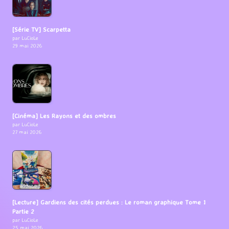
[Série TV] Scarpetta
par LuCioLe
29 mai 2026
[Cinéma] Les Rayons et des ombres
par LuCioLe
27 mai 2026
[Lecture] Gardiens des cités perdues : Le roman graphique Tome 1
Partie 2
par LuCioLe
25 mai 2026