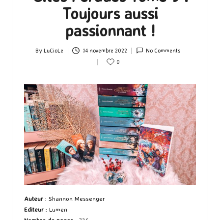
Toujours aussi
passionnant !
By
LuCioLe
14 novembre 2022
No Comments
Posted
0
by
Auteur
: Shannon Messenger
Editeur
: Lumen