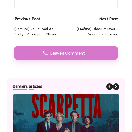
Post
Previous Post
Next Post
navigation
[Lecture] Le Journal de
[Cinéma] Black Panther :
Gurty : Parée pour l’Hiver
Wakanda Forever
Leave a Comment
Derniers articles !