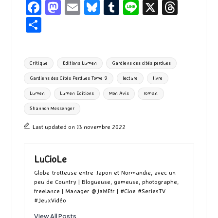
Fa
M
E
Bl
T
Li
X
T
ce
as
m
u
u
n
hr
P
b
to
ai
es
m
e
ea
ar
o
d
l
ky
bl
ds
ta
Tags:
Critique
Editions Lumen
Gardiens des cités perdues
o
o
r
g
Gardiens des Cités Perdues Tome 9
lecture
livre
k
n
er
Lumen
Lumen Editions
Mon Avis
roman
Shannon Messenger
Last updated on 13 novembre 2022
LuCioLe
Globe-trotteuse entre Japon et Normandie, avec un
peu de Country | Blogueuse, gameuse, photographe,
freelance | Manager @JaMEfr | #Cine #SeriesTV
#JeuxVidéo
View All Posts