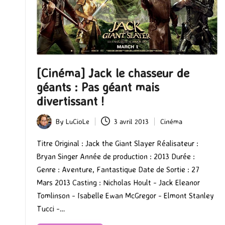
[Cinéma] Jack le chasseur de
géants : Pas géant mais
divertissant !
By
LuCioLe
3 avril 2013
Cinéma
Posted
Posted
by
in
Titre Original : Jack the Giant Slayer Réalisateur :
Bryan Singer Année de production : 2013 Durée :
Genre : Aventure, Fantastique Date de Sortie : 27
Mars 2013 Casting : Nicholas Hoult - Jack Eleanor
Tomlinson - Isabelle Ewan McGregor - Elmont Stanley
Tucci -…