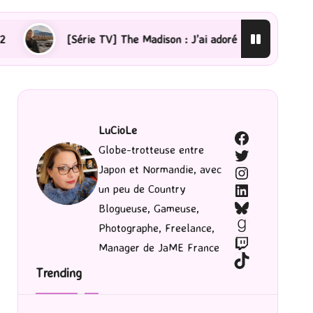
ie TV] The Madison : J’ai adoré !
[Lecture] La femme 
LuCioLe
Facebook
Globe-trotteuse entre
Twitter
Japon et Normandie, avec
Instagram
LinkedIn
un peu de Country
Bluesky
Blogueuse, Gameuse,
Goodreads
Photographe, Freelance,
Twitch
Manager de JaME France
TikTok
Trending