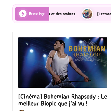
Breakings
Les Rayons et des ombres
[Lecture] Gardiens des cit
[Cinéma] Bohemian Rhapsody : Le
meilleur Biopic que j’ai vu !