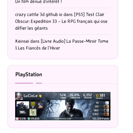
Un film dénué d’intérêt !
crazy cattle 3d github io
dans
[PS5] Test Clair
Obscur: Expedition 33 – Le RPG français qui ose
défier les géants
Keinsei
dans
[Livre Audio] La Passe-Miroir Tome
1 Les Fiancés de l’Hiver
PlayStation