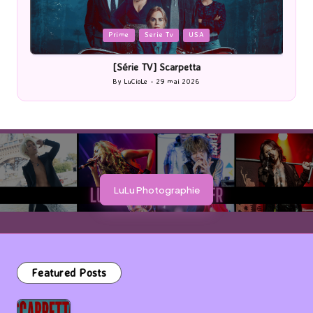
Posted
P
Prime
Serie Tv
USA
in
i
[Série TV] Scarpetta
By
LuCioLe
29 mai 2026
Posted
by
LuLu Photographie
Featured Posts