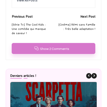
View All Posts
Post
Previous Post
Next Post
navigation
[Série Tv] The Cool Kids :
[Cinéma] Rémi sans Famille
Une comédie qui manque
: Très belle adaptation !
de saveur !
Show 2 Comments
Derniers articles !