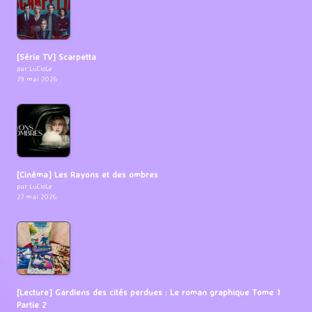
[Série TV] Scarpetta
par LuCioLe
29 mai 2026
[Cinéma] Les Rayons et des ombres
par LuCioLe
27 mai 2026
[Lecture] Gardiens des cités perdues : Le roman graphique Tome 1
Partie 2