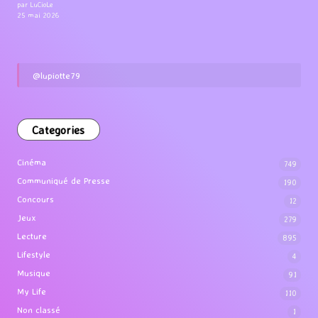
par LuCioLe
25 mai 2026
@lupiotte79
Categories
Cinéma
749
Communiqué de Presse
190
Concours
12
Jeux
279
Lecture
895
Lifestyle
4
Musique
91
My Life
110
Non classé
1