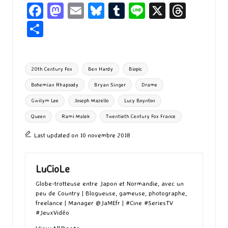
Fa
M
E
Bl
T
Li
X
T
ce
as
m
u
u
n
hr
P
b
to
ai
es
m
e
ea
ar
o
d
l
ky
bl
ds
ta
Tags:
20th Century Fox
Ben Hardy
Biopic
o
o
r
g
Bohemian Rhapsody
Bryan Singer
Drame
k
n
er
Gwilym Lee
Joseph Mazello
Lucy Boynton
Queen
Rami Malek
Twentieth Century Fox France
Last updated on 10 novembre 2018
LuCioLe
Globe-trotteuse entre Japon et Normandie, avec un
peu de Country | Blogueuse, gameuse, photographe,
freelance | Manager @JaMEfr | #Cine #SeriesTV
#JeuxVidéo