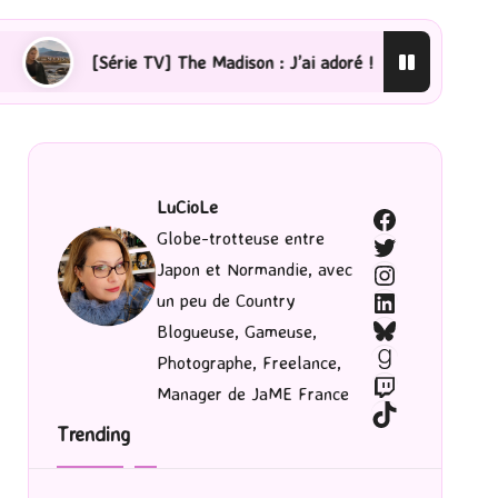
 TV] The Madison : J’ai adoré !
[Lecture] La femme de
LuCioLe
Facebook
Globe-trotteuse entre
Twitter
Japon et Normandie, avec
Instagram
LinkedIn
un peu de Country
Bluesky
Blogueuse, Gameuse,
Goodreads
Photographe, Freelance,
Twitch
Manager de JaME France
TikTok
Trending