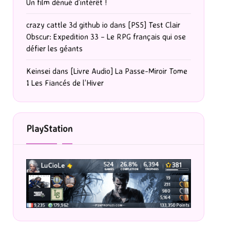
Un film dénué d’intérêt !
crazy cattle 3d github io
dans
[PS5] Test Clair
Obscur: Expedition 33 – Le RPG français qui ose
défier les géants
Keinsei
dans
[Livre Audio] La Passe-Miroir Tome
1 Les Fiancés de l’Hiver
PlayStation