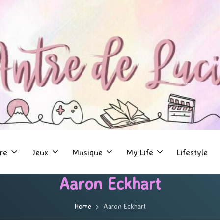
re
Jeux
Musique
My Life
Lifestyle
Aaron Eckhart
Home
Aaron Eckhart