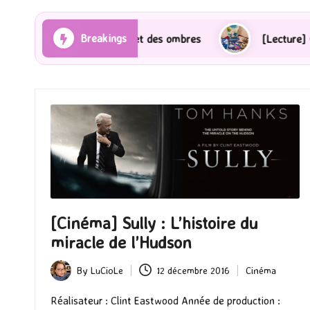
Breakings
s Rayons et des ombres
[Lecture] Gardiens des cité
[Cinéma] Sully : L’histoire du
miracle de l’Hudson
By
LuCioLe
12 décembre 2016
Cinéma
Posted
Posted
by
in
Réalisateur : Clint Eastwood Année de production :