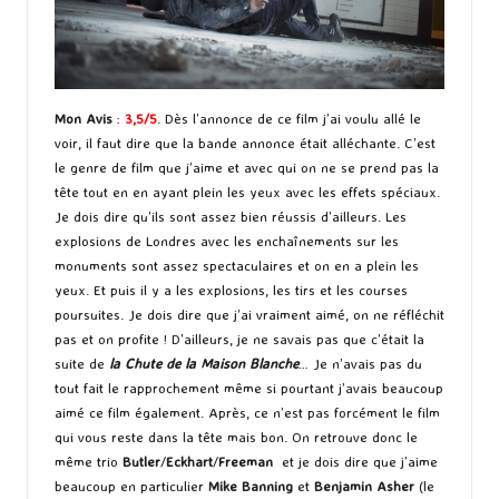
Mon Avis
:
3,5/5
. Dès l’annonce de ce film j’ai voulu allé le
voir, il faut dire que la bande annonce était alléchante. C’est
le genre de film que j’aime et avec qui on ne se prend pas la
tête tout en en ayant plein les yeux avec les effets spéciaux.
Je dois dire qu’ils sont assez bien réussis d’ailleurs. Les
explosions de Londres avec les enchaînements sur les
monuments sont assez spectaculaires et on en a plein les
yeux. Et puis il y a les explosions, les tirs et les courses
poursuites. Je dois dire que j’ai vraiment aimé, on ne réfléchit
pas et on profite ! D’ailleurs, je ne savais pas que c’était la
suite de
la Chute de la Maison Blanche
… Je n’avais pas du
tout fait le rapprochement même si pourtant j’avais beaucoup
aimé ce film également. Après, ce n’est pas forcément le film
qui vous reste dans la tête mais bon. On retrouve donc le
même trio
Butler
/
Eckhart
/
Freeman
et je dois dire que j’aime
beaucoup en particulier
Mike Banning
et
Benjamin Asher
(le