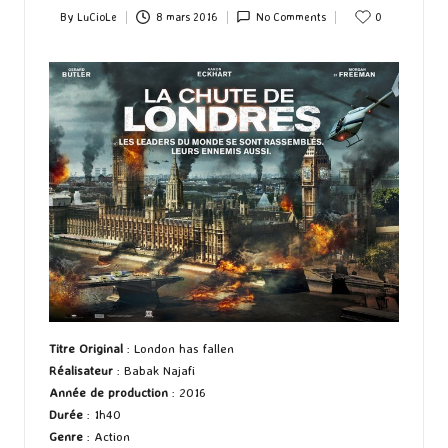
By
LuCioLe
8 mars 2016
No Comments
0
Posted
by
Titre Original
: London has fallen
Réalisateur
: Babak Najafi
Année de production
: 2016
Durée
: 1h40
Genre
: Action