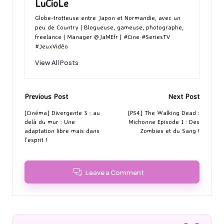
LuCioLe
Globe-trotteuse entre Japon et Normandie, avec un
peu de Country | Blogueuse, gameuse, photographe,
freelance | Manager @JaMEfr | #Cine #SeriesTV
#JeuxVidéo
View All Posts
Post
Previous Post
Next Post
navigation
[Cinéma] Divergente 3 : au
[PS4] The Walking Dead :
delà du mur : Une
Michonne Episode 1 : Des
adaptation libre mais dans
Zombies et du Sang !
l’esprit !
Leave a Comment