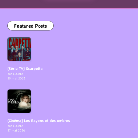
Featured Posts
[Série TV] Scarpetta
par LuCioLe
29 mai 2026
[Cinéma] Les Rayons et des ombres
par LuCioLe
27 mai 2026