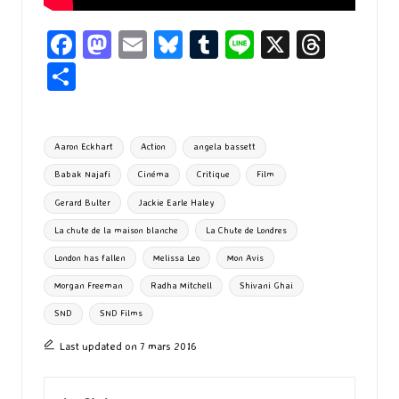
Fa
M
E
Bl
T
Li
X
T
ce
as
m
u
u
n
hr
P
b
to
ai
es
m
e
ea
ar
o
d
l
ky
bl
ds
ta
Tags:
Aaron Eckhart
Action
angela bassett
o
o
r
g
Babak Najafi
Cinéma
Critique
Film
k
n
er
Gerard Bulter
Jackie Earle Haley
La chute de la maison blanche
La Chute de Londres
London has fallen
Melissa Leo
Mon Avis
Morgan Freeman
Radha Mitchell
Shivani Ghai
SND
SND Films
Last updated on 7 mars 2016