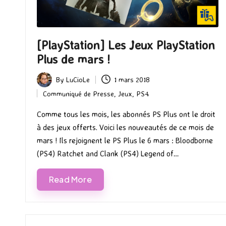
[PlayStation] Les Jeux PlayStation
Plus de mars !
By
LuCioLe
1 mars 2018
Posted
Communiqué de Presse
,
Jeux
,
PS4
by
Posted
in
Comme tous les mois, les abonnés PS Plus ont le droit
à des jeux offerts. Voici les nouveautés de ce mois de
mars ! Ils rejoignent le PS Plus le 6 mars : Bloodborne
(PS4) Ratchet and Clank (PS4) Legend of…
Read More