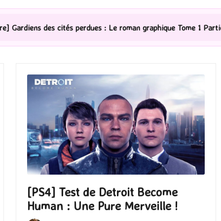
es : Le roman graphique Tome 1 Partie 2
[Série TV] T
[PS4] Test de Detroit Become
Human : Une Pure Merveille !