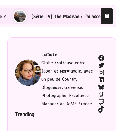
he Madison : J’ai adoré !
[Lecture] La femme de ménag
LuCioLe
Facebook
Globe-trotteuse entre
Twitter
Japon et Normandie, avec
Instagram
LinkedIn
un peu de Country
Bluesky
Blogueuse, Gameuse,
Goodreads
Photographe, Freelance,
Twitch
Manager de JaME France
TikTok
Trending