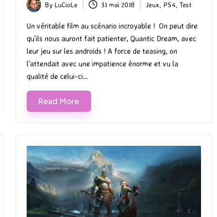
By
LuCioLe
31 mai 2018
Jeux
,
PS4
,
Test
Posted
Posted
by
in
Un véritable film au scénario incroyable ! On peut dire
qu'ils nous auront fait patienter, Quantic Dream, avec
leur jeu sur les androids ! A force de teasing, on
l'attendait avec une impatience énorme et vu la
qualité de celui-ci…
Read More