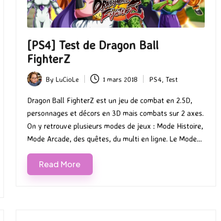
[PS4] Test de Dragon Ball
FighterZ
By
LuCioLe
1 mars 2018
PS4
,
Test
Posted
Posted
by
in
Dragon Ball FighterZ est un jeu de combat en 2.5D,
personnages et décors en 3D mais combats sur 2 axes.
On y retrouve plusieurs modes de jeux : Mode Histoire,
Mode Arcade, des quêtes, du multi en ligne. Le Mode…
Read More