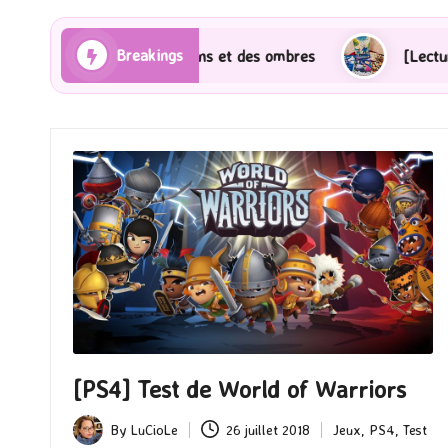
Breakings
ons et des ombres
[Lecture] Gardiens des cités perdu
[PS4] Test de World of Warriors
By
LuCioLe
26 juillet 2018
Jeux
,
PS4
,
Test
Posted
Posted