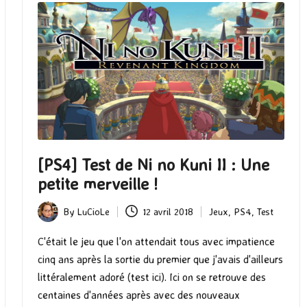
[PS4] Test de Ni no Kuni II : Une
petite merveille !
By
LuCioLe
12 avril 2018
Jeux
,
PS4
,
Test
Posted
Posted
by
in
C'était le jeu que l'on attendait tous avec impatience
cinq ans après la sortie du premier que j'avais d'ailleurs
littéralement adoré (test ici). Ici on se retrouve des
centaines d'années après avec des nouveaux