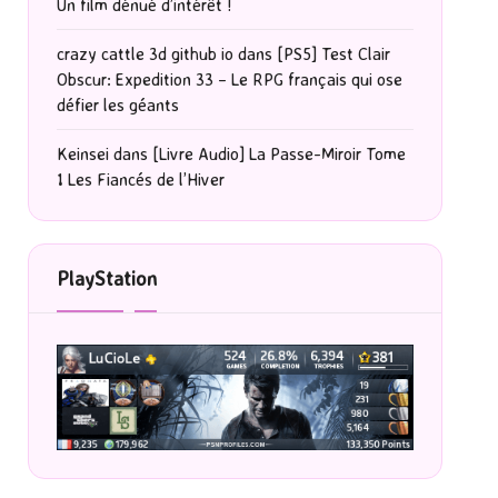
Un film dénué d’intérêt !
crazy cattle 3d github io
dans
[PS5] Test Clair
Obscur: Expedition 33 – Le RPG français qui ose
défier les géants
Keinsei
dans
[Livre Audio] La Passe-Miroir Tome
1 Les Fiancés de l’Hiver
PlayStation