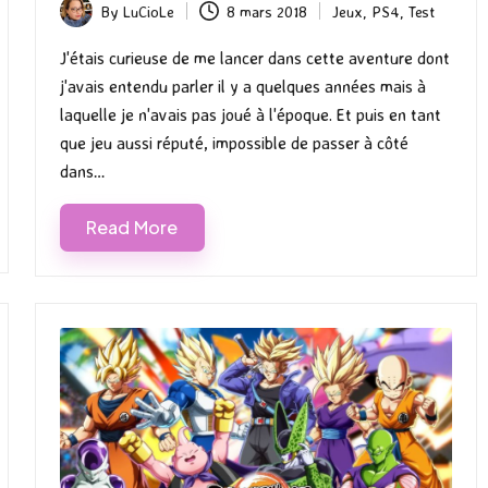
By
LuCioLe
8 mars 2018
Jeux
,
PS4
,
Test
Posted
Posted
by
in
J'étais curieuse de me lancer dans cette aventure dont
j'avais entendu parler il y a quelques années mais à
laquelle je n'avais pas joué à l'époque. Et puis en tant
que jeu aussi réputé, impossible de passer à côté
dans…
Read More