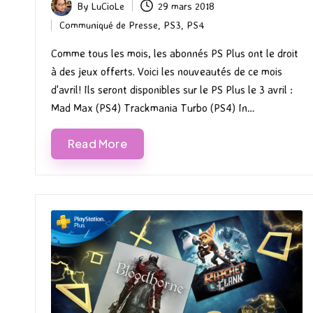
By
LuCioLe
29 mars 2018
Posted
Communiqué de Presse
,
PS3
,
PS4
by
Posted
in
Comme tous les mois, les abonnés PS Plus ont le droit
à des jeux offerts. Voici les nouveautés de ce mois
d'avril! Ils seront disponibles sur le PS Plus le 3 avril :
Mad Max (PS4) Trackmania Turbo (PS4) In…
Read More