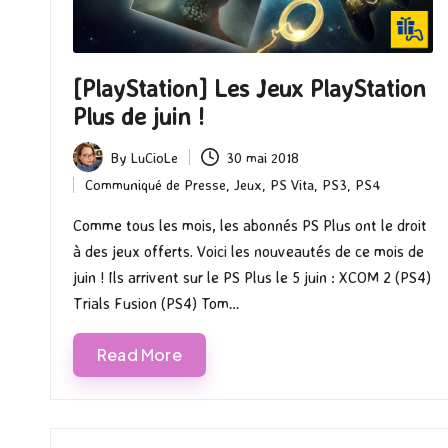
[PlayStation] Les Jeux PlayStation
Plus de juin !
By
LuCioLe
30 mai 2018
Posted
Communiqué de Presse
,
Jeux
,
PS Vita
,
PS3
,
PS4
by
Posted
in
Comme tous les mois, les abonnés PS Plus ont le droit
à des jeux offerts. Voici les nouveautés de ce mois de
juin ! Ils arrivent sur le PS Plus le 5 juin : XCOM 2 (PS4)
Trials Fusion (PS4) Tom…
Read More