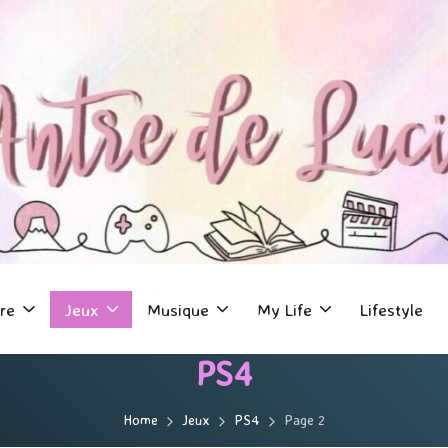
re
Jeux
Musique
My Life
Lifestyle
PS4
Home
Jeux
PS4
Page 2