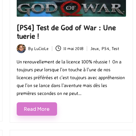
[PS4] Test de God of War : Une
tuerie !
By
LuCioLe
11 mai 2018
Jeux
,
PS4
,
Test
Posted
Posted
by
in
Un renouvellement de la licence 100% réussie ! On a
toujours peur lorsque l'on touche à l'une de nos
licences préférées et c'est toujours avec appréhension
que l'on se lance dans l'aventure mais dès les
premières secondes on ne peut…
Read More