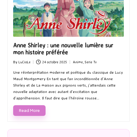
Anne Shirley : une nouvelle lumière sur
mon histoire préférée
By
LuCioLe
24 octobre 2025
Anime
,
Serie Tv
Posted
Posted
by
in
Une réinterprétation moderne et poétique du classique de Lucy
Maud Montgomery En tant que fan inconditionnée d’Anne
Shirley et de La maison aux pignons verts, j’attendais cette
nouvelle adaptation avec autant d’excitation que
d’appréhension. Il faut dire que l’héroïne rousse…
Read More