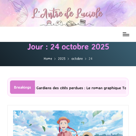
Jour :
24 octobre 2025
Home
2025
octobre
24
Breakings
[Lecture] Gardiens des cités perdues : Le roman graphique Tome 1 Partie 2