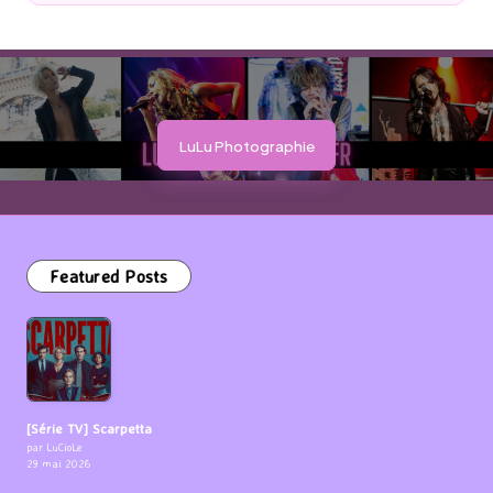
by
LuLu Photographie
Featured Posts
[Série TV] Scarpetta
par LuCioLe
29 mai 2026