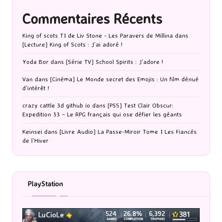
Commentaires Récents
King of scots T1 de Liv Stone - Les Paravers de Millina
dans
[Lecture] King of Scots : J’ai adoré !
Yoda Bor
dans
[Série TV] School Spirits : J’adore !
Van
dans
[Cinéma] Le Monde secret des Emojis : Un film dénué
d’intérêt !
crazy cattle 3d github io
dans
[PS5] Test Clair Obscur:
Expedition 33 – Le RPG français qui ose défier les géants
Keinsei
dans
[Livre Audio] La Passe-Miroir Tome 1 Les Fiancés
de l’Hiver
PlayStation