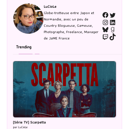
LuCioLe
Twitte
Globe-trotteuse entre Japon et
Faceboo
Normandie, avec un peu de
Instagra
Linked
Country Blogueuse, Gameuse,
Bluesky
Goodr
Photographe, Freelance, Manager
Twitch
TikTo
de JaME France
Trending
[Série TV] Scarpetta
par LuCioLe