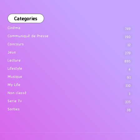
Categories
Cinéma
749
Communiqué de Presse
190
Concours
12
Jeux
279
Lecture
895
Lifestyle
4
Musique
91
My Life
110
Non classé
1
Serie Tv
335
Sorties
38