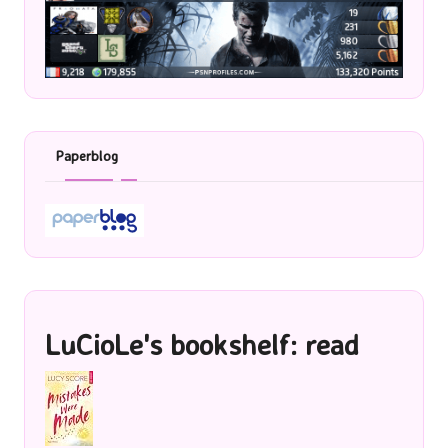
Paperblog
LuCioLe's bookshelf: read