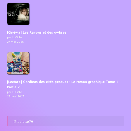
[Cinéma] Les Rayons et des ombres
par LuCioLe
27 mai 2026
[Lecture] Gardiens des cités perdues : Le roman graphique Tome 1
Partie 2
par LuCioLe
25 mai 2026
@lupiotte79