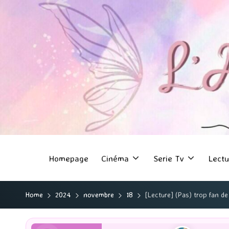
Homepage
Cinéma
Serie Tv
Lectu
Home
2024
novembre
18
[Lecture] (Pas) trop fan de