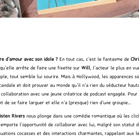
ire d’amour avec son idole ?
En tout cas, c’est le fantasme de
Chri
 qu’elle arrête de faire une fixette sur
Will
, l’acteur le plus en v
ople, tout semble lui sourire. Mais à Hollywood, les apparences 
candale et doit prouver au monde qu’il n’a rien du séducteur hauta
 collaboration avec une jeune créatrice de podcast engagée. Pour l
nt de se faire larguer et elle n’a (presque) rien d’une groupie…
sten Rivers
nous plonge dans une comédie romantique où les clich
remporte l’opportunité de collaborer avec lui, malgré son statut de
uations cocasses et des interactions charmantes, rappelant aux lec