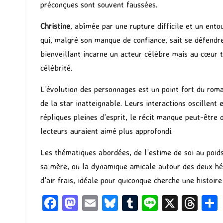
préconçues sont souvent faussées.
Christine
, abîmée par une rupture difficile et un ento
qui, malgré son manque de confiance, sait se défendre
bienveillant incarne un acteur célèbre mais au cœur 
célébrité.
L’évolution des personnages est un point fort du rom
de la star inatteignable. Leurs interactions oscillent
répliques pleines d’esprit, le récit manque peut-être
lecteurs auraient aimé plus approfondi.
Les thématiques abordées, de l’estime de soi au poid
sa mère, ou la dynamique amicale autour des deux hér
d’air frais, idéale pour quiconque cherche une histoi
Fa
M
E
Bl
T
Li
X
T
ce
as
m
u
u
n
hr