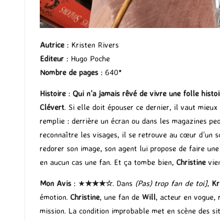
Autrice
: Kristen Rivers
Editeur
: Hugo Poche
Nombre de pages
: 640*
Histoire
:
Qui n’a jamais rêvé de vivre une folle histo
Clévert
. Si elle doit épouser ce dernier, il vaut mieux
remplie : derrière un écran ou dans les magazines pe
reconnaître les visages, il se retrouve au cœur d’un s
redorer son image, son agent lui propose de faire une
en aucun cas une fan. Et ça tombe bien,
Christine
vie
Mon Avis
: ★
★★
★
☆
. Dans
(Pas) trop fan de toi]
,
Kri
émotion.
Christine
, une fan de
Will
, acteur en vogue, 
mission. La condition improbable met en scène des sit