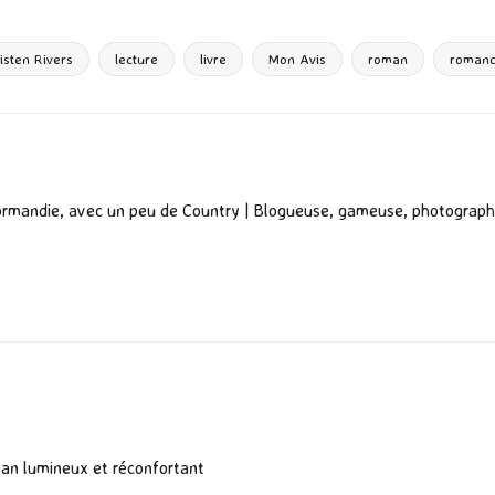
ta
g
isten Rivers
lecture
livre
Mon Avis
roman
roman
er
ormandie, avec un peu de Country | Blogueuse, gameuse, photograph
man lumineux et réconfortant