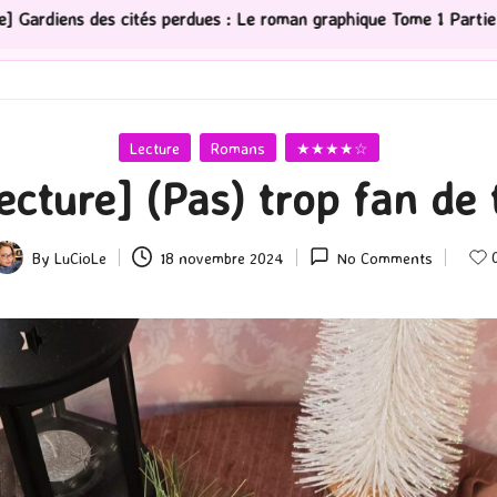
ues : Le roman graphique Tome 1 Partie 2
[Série TV] T
Posted
Lecture
Romans
★★★★☆
in
ecture] (Pas) trop fan de 
By
LuCioLe
18 novembre 2024
No Comments
osted
y