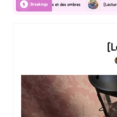
Breakings
ons et des ombres
[Lecture] Gardiens des cités perd
[L
P
b