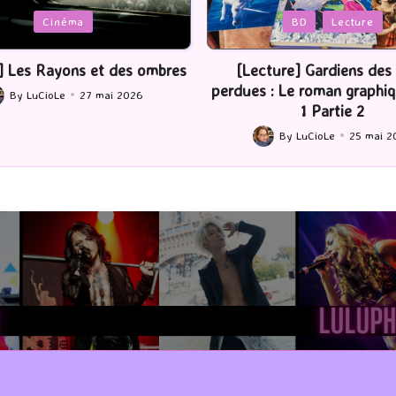
Posted
BD
Lecture
Serie Tv
USA
in
ture] Gardiens des cités
[Série TV] The Madison : J’
 : Le roman graphique Tome
By
LuCioLe
22 mai 2
Posted
1 Partie 2
by
By
LuCioLe
25 mai 2026
ted