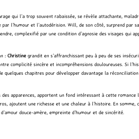
urage qui l’a trop souvent rabaissée, se révèle attachante, maladr
 par l’humour et l’autodérision. Will, de son côté, surprend par s
tendre, complexifié par une condition d’agnosie des visages qui a
an :
Christine
grandit en s’affranchissant peu à peu de ses insécur
 entre complicité sincère et incompréhensions douloureuses. Si l’h
 de quelques chapitres pour développer davantage la réconciliation
s des apparences, apportent un fond intéressant à cette romance 
os, ajoutent une richesse et une chaleur à l’histoire. En somme,
re d’amour douce-amère, empreinte d’humour et de sincérité.
P
ar