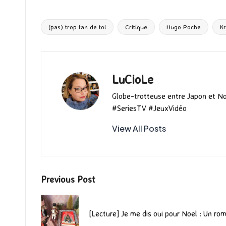
b
to
ai
es
m
e
ea
o
d
l
ky
bl
ds
(pas) trop fan de toi
Critique
Hugo Poche
Kr
Tags:
o
o
r
k
n
LuCioLe
Globe-trotteuse entre Japon et N
#SeriesTV #JeuxVidéo
View All Posts
Post
Previous Post
navigation
[Lecture] Je me dis oui pour Noel : Un ro