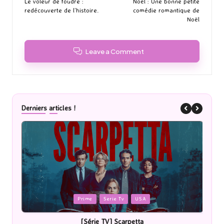
Le voleur de foudre :
Noël : Une bonne petite
redécouverte de l’histoire.
comédie romantique de
Noël
Leave a Comment
Derniers articles !
Posted
Post
Prime
Serie Tv
USA
in
in
[Série TV] Scarpetta