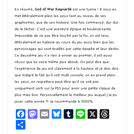
En résumé,
God of War Ragnarök
est une tuerie ! Il nous en
met littéralement plein les yeux tant au niveau de ses
graphismes, que de son histoire. Une fois commencé, dur dur
de le lâcher. C’est une aventure épique et bouleversante.
Impossible de ne pas être touché par la fin, on est tenu
littéralement en haleine au cours du jeu aussi bien que les
personnages qui sont tiraillés par cette épopée et leur destin.
Ce deuxième jeu n’a rien à envier au premier, il est aussi
réussi que lui voire même plus abouti. On peut dire que
l’expérience de jeu est clairement à la hauteur et je dois dire
que malgré le fait qu’il soit multi console, on en prend plein
les yeux, on regrettera peut-être qu’il ne soit pas
uniquement sorti sur la PS5 pour avoir une petite claque de
plus mais bon. Personnellement le meilleur jeu auquel j’ai pu
jouer cette année !!! Je recommande à 1000%.
Fa
M
E
Bl
T
Li
X
T
ce
as
m
u
u
n
hr
P
b
to
ai
es
m
e
ea