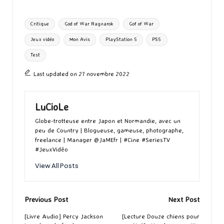
ar
o
d
l
ky
bl
ds
ta
Tags:
Critique
God of War Ragnarok
Gof of War
o
o
r
g
Jeux vidéo
Mon Avis
PlayStation 5
PS5
k
n
er
Test
Last updated on 27 novembre 2022
LuCioLe
Globe-trotteuse entre Japon et Normandie, avec un
peu de Country | Blogueuse, gameuse, photographe,
freelance | Manager @JaMEfr | #Cine #SeriesTV
#JeuxVidéo
View All Posts
Post
Previous Post
Next Post
navigation
[Livre Audio] Percy Jackson
[Lecture Douze chiens pour