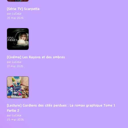
[Série TV] Scarpetta
par LuCioLe
29 mai 2026
[Cinéma] Les Rayons et des ombres
par LuCioLe
27 mai 2026
[Lecture] Gardiens des cités perdues : Le roman graphique Tome 1
Partie 2
par LuCioLe
25 mai 2026