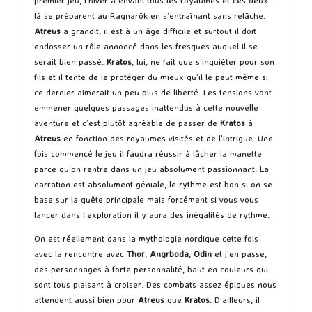
premier jeu, l’hiver a envahi tous les royaumes et ces deux-
là se préparent au Ragnarök en s’entraînant sans relâche.
Atreus
a grandit, il est à un âge difficile et surtout il doit
endosser un rôle annoncé dans les fresques auquel il se
serait bien passé.
Kratos
, lui, ne fait que s’inquiéter pour son
fils et il tente de le protéger du mieux qu’il le peut même si
ce dernier aimerait un peu plus de liberté. Les tensions vont
emmener quelques passages inattendus à cette nouvelle
aventure et c’est plutôt agréable de passer de
Kratos
à
Atreus
en fonction des royaumes visités et de l’intrigue. Une
fois commencé le jeu il faudra réussir à lâcher la manette
parce qu’on rentre dans un jeu absolument passionnant. La
narration est absolument géniale, le rythme est bon si on se
base sur la quête principale mais forcément si vous vous
lancer dans l’exploration il y aura des inégalités de rythme.
On est réellement dans la mythologie nordique cette fois
avec la rencontre avec
Thor
,
Angrboda
,
Odin
et j’en passe,
des personnages à forte personnalité, haut en couleurs qui
sont tous plaisant à croiser. Des combats assez épiques nous
attendent aussi bien pour
Atreus
que
Kratos
. D’ailleurs, il