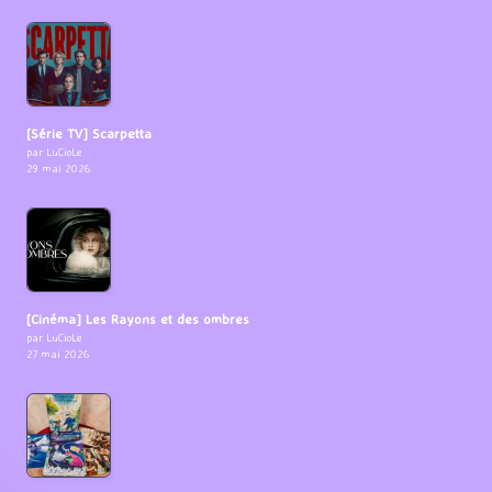
[Série TV] Scarpetta
par LuCioLe
29 mai 2026
[Cinéma] Les Rayons et des ombres
par LuCioLe
27 mai 2026