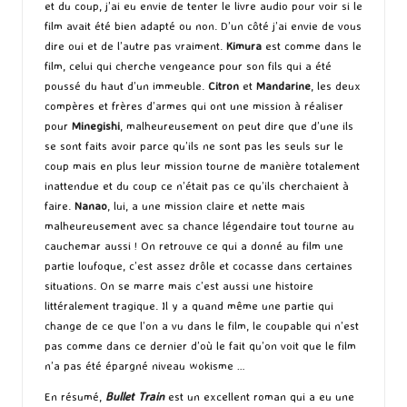
et du coup, j’ai eu envie de tenter le livre audio pour voir si le
film avait été bien adapté ou non. D’un côté j’ai envie de vous
dire oui et de l’autre pas vraiment.
Kimura
est comme dans le
film, celui qui cherche vengeance pour son fils qui a été
poussé du haut d’un immeuble.
Citron
et
Mandarine
, les deux
compères et frères d’armes qui ont une mission à réaliser
pour
Minegishi
, malheureusement on peut dire que d’une ils
se sont faits avoir parce qu’ils ne sont pas les seuls sur le
coup mais en plus leur mission tourne de manière totalement
inattendue et du coup ce n’était pas ce qu’ils cherchaient à
faire.
Nanao
, lui, a une mission claire et nette mais
malheureusement avec sa chance légendaire tout tourne au
cauchemar aussi ! On retrouve ce qui a donné au film une
partie loufoque, c’est assez drôle et cocasse dans certaines
situations. On se marre mais c’est aussi une histoire
littéralement tragique. Il y a quand même une partie qui
change de ce que l’on a vu dans le film, le coupable qui n’est
pas comme dans ce dernier d’où le fait qu’on voit que le film
n’a pas été épargné niveau wokisme …
En résumé,
Bullet Train
est un excellent roman qui a eu une