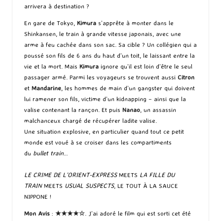
arrivera à destination ?
En gare de Tokyo,
Kimura
s’apprête à monter dans le
Shinkansen, le train à grande vitesse japonais, avec une
arme à feu cachée dans son sac. Sa cible ? Un collégien qui a
poussé son fils de 6 ans du haut d’un toit, le laissant entre la
vie et la mort. Mais
Kimura
ignore qu’il est loin d’être le seul
passager armé. Parmi les voyageurs se trouvent aussi
Citron
et
Mandarine
, les hommes de main d’un gangster qui doivent
lui ramener son fils, victime d’un kidnapping – ainsi que la
valise contenant la rançon. Et puis
Nanao
, un assassin
malchanceux chargé de récupérer ladite valise.
Une situation explosive, en particulier quand tout ce petit
monde est voué à se croiser dans les compartiments
du
bullet train
…
LE CRIME DE L’ORIENT-EXPRESS
MEETS
LA FILLE DU
TRAIN
MEETS
USUAL SUSPECTS
, LE TOUT À LA SAUCE
NIPPONE !
Mon Avis
:
★★★
★
☆
. J’ai adoré le film qui est sorti cet été