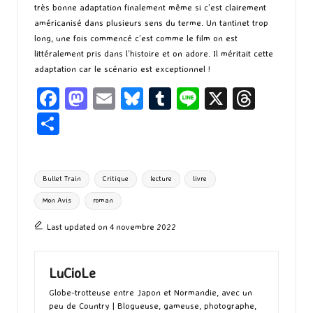
très bonne adaptation finalement même si c’est clairement
américanisé dans plusieurs sens du terme. Un tantinet trop
long, une fois commencé c’est comme le film on est
littéralement pris dans l’histoire et on adore. Il méritait cette
adaptation car le scénario est exceptionnel !
Fa
M
E
Bl
T
Li
X
T
ce
as
m
u
u
n
hr
P
b
to
ai
es
m
e
ea
ar
o
d
l
ky
bl
ds
ta
Tags:
Bullet Train
Critique
lecture
livre
o
o
r
g
Mon Avis
roman
k
n
er
Last updated on 4 novembre 2022
LuCioLe
Globe-trotteuse entre Japon et Normandie, avec un
peu de Country | Blogueuse, gameuse, photographe,