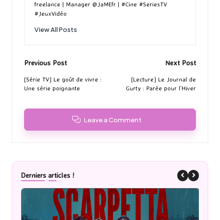
freelance | Manager @JaMEfr | #Cine #SeriesTV
#JeuxVidéo
View All Posts
Post
Previous Post
Next Post
navigation
[Série TV] Le goût de vivre :
[Lecture] Le Journal de
Une série poignante
Gurty : Parée pour l’Hiver
Leave a Comment
Derniers articles !