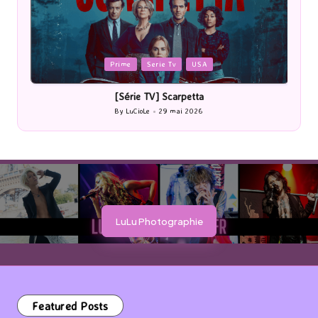
Posted
P
Prime
Serie Tv
USA
in
i
[Série TV] Scarpetta
By
LuCioLe
29 mai 2026
Posted
by
LuLu Photographie
Featured Posts