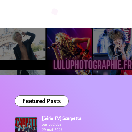
Featured Posts
[Série TV] Scarpetta
par LuCioLe
29 mai 2026