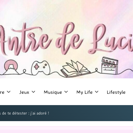
re
Jeux
Musique
My Life
Lifestyle
de te détester : j’ai adoré !