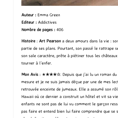
Auteur
:
Emma Green
Editeur
:
Addictives
Nombre de pages
:
406
Histoire
:
Art Pearson
a deux amours dans la vie : son 
partie de ses plans. Pourtant, son passé le rattrape 
son sale caractère, prête à piétiner tous les châteaux
tourner à l’enfer.
Mon Avis
: ★
★★
★
☆
. Depuis que j’ai lu un roman du
mesure et je ne suis jamais déçue par une de mes lect
retrouvée enceinte de jumeaux. Elle a assumé son rôle 
Hawaii où ce dernier a construit un hôtel et vit sa vie
enfants ne sont pas de lui vu comment le garçon resse
pas faire et entend bien lui faire comprendre que se s