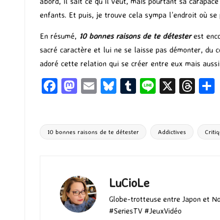
abord, il sait ce qu’il veut, mais pourtant sa carapace
enfants. Et puis, je trouve cela sympa l’endroit où s
En résumé,
10 bonnes raisons de te détester
est enc
sacré caractère et lui ne se laisse pas démonter, du c
adoré cette relation qui se créer entre eux mais aussi
Fa
M
E
Bl
T
Li
X
T
ce
as
m
u
u
n
hr
b
to
ai
es
m
e
ea
o
d
l
ky
bl
ds
10 bonnes raisons de te détester
Addictives
Criti
Tags:
o
o
r
k
n
LuCioLe
Globe-trotteuse entre Japon et N
#SeriesTV #JeuxVidéo