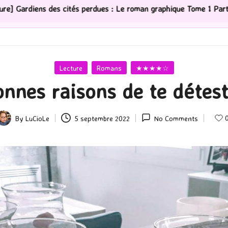
perdues : Le roman graphique Tome 1 Partie 2
[Série T
Posted
Lecture
Romans
★★★★☆
in
nnes raisons de te déteste
By
LuCioLe
5 septembre 2022
No Comments
osted
y