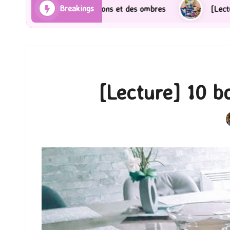
Breakings
 Rayons et des ombres
[Lecture] Gardiens des cités 
[Lecture] 10 bo
P
b