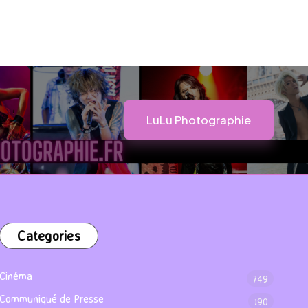
LuLu Photographie
Categories
Cinéma
749
Communiqué de Presse
190