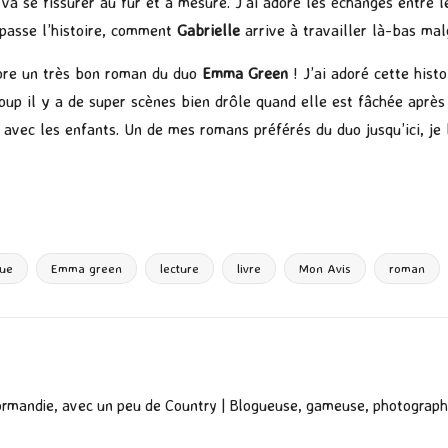
 va se fissurer au fur et à mesure. J’ai adoré les échanges entre l
e passe l’histoire, comment
Gabrielle
arrive à travailler là-bas ma
ore un très bon roman du duo
Emma Green
! J’ai adoré cette hist
oup il y a de super scènes bien drôle quand elle est fâchée après 
 avec les enfants. Un de mes romans préférés du duo jusqu’ici, je l
P
ar
ta
g
que
Emma green
lecture
livre
Mon Avis
roman
er
ormandie, avec un peu de Country | Blogueuse, gameuse, photograph