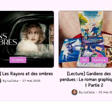
Posted
BD
Lecture
Serie Tv
USA
in
ture] Gardiens des cités
[Série TV] The Madison : J’
 : Le roman graphique Tome
By
LuCioLe
22 mai 2
Posted
1 Partie 2
by
By
LuCioLe
25 mai 2026
ted