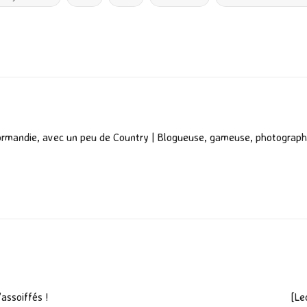
er
ormandie, avec un peu de Country | Blogueuse, gameuse, photograph
’assoiffés !
[Le