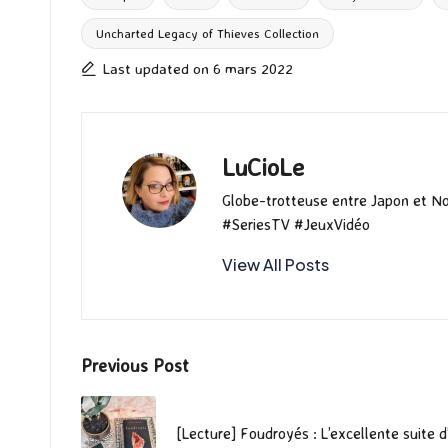
o
o
r
Uncharted Legacy of Thieves Collection
Tags:
k
n
Last updated on 6 mars 2022
LuCioLe
Globe-trotteuse entre Japon et N
#SeriesTV #JeuxVidéo
View All Posts
Post
Previous Post
navigation
[Lecture] Foudroyés : L’excellente suite d