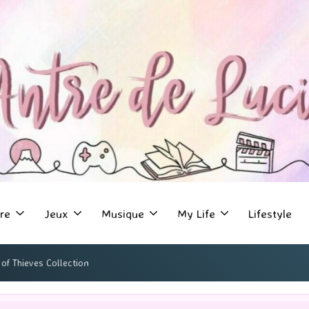
re
Jeux
Musique
My Life
Lifestyle
of Thieves Collection