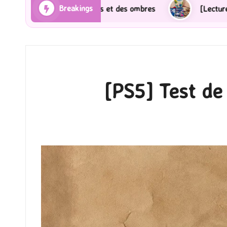
Breakings
ns et des ombres
[Lecture] Gardiens des cités perdu
[PS5] Test de