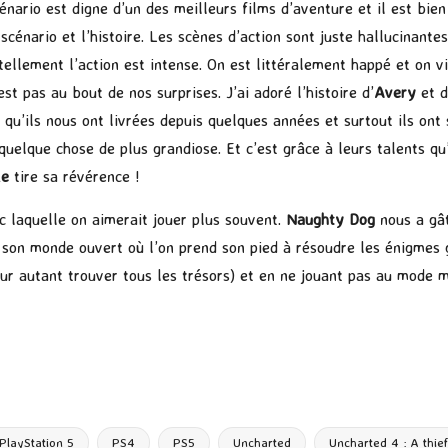
cénario est digne d’un des meilleurs films d’aventure et il est bien
e scénario et l’histoire. Les scènes d’action sont juste hallucinant
ellement l’action est intense. On est littéralement happé et on v
est pas au bout de nos surprises. J’ai adoré l’histoire d’
Avery
et d
qu’ils nous ont livrées depuis quelques années et surtout ils ont 
uelque chose de plus grandiose. Et c’est grâce à leurs talents qu
ke
tire sa révérence !
c laquelle on aimerait jouer plus souvent.
Naughty Dog
nous a gât
 son monde ouvert où l’on prend son pied à résoudre les énigmes gr
 pour autant trouver tous les trésors) et en ne jouant pas au mode 
P
ar
ta
g
PlayStation 5
PS4
PS5
Uncharted
Uncharted 4 : A thief