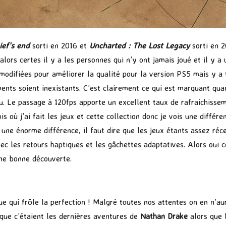
ief’s end
sorti en 2016 et
Uncharted : The Lost Legacy
sorti en 
alors certes il y a les personnes qui n’y ont jamais joué et il y 
é modifiées pour améliorer la qualité pour la version PS5 mais y a
ments soient inexistants. C’est clairement ce qui est marquant qu
 jeu. Le passage à 120fps apporte un excellent taux de rafraichisse
ois où j’ai fait les jeux et cette collection donc je vois une diff
 une énorme différence, il faut dire que les jeux étants assez récen
c les retours haptiques et les gâchettes adaptatives. Alors oui ce
une bonne découverte.
ue qui frôle la perfection ! Malgré toutes nos attentes on en n’au
ue c’étaient les dernières aventures de
Nathan Drake
alors que 