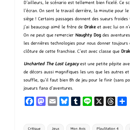
D’ailleurs, le scénario est tellement bien ficelé. Ce s
l’écran. On sent le travail derrière, la minutie pour l
siège ! Certains passages donnent des sueurs froides t
j’ai beaucoup aimé le frère de
Drake
et avec lui on n’
On ne peut que remercier
Naughty Dog
des aventures 
les dernières technologies pour nous donner toujours q
clôture de cette franchise. C’est avec classe que
Dra
Uncharted The Lost Legacy
est une petite pépite ave
de décors aussi magnifiques les uns que les autres et
souffle, qu’il faut bien 8h de jeu pour le finir (sans
joueurs fana d’aventures.
Fa
M
E
Bl
T
Li
X
T
ce
as
m
u
u
n
hr
b
to
ai
es
m
e
ea
o
d
l
ky
bl
ds
Critique
Jeux
Mon Avis
PlayStation 4