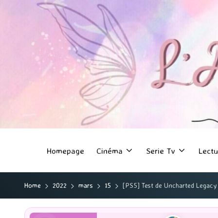
Homepage
Cinéma
Serie Tv
Lectu
Home
2022
mars
15
[PS5] Test de Uncharted Legacy 