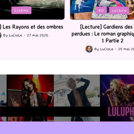
Posted
BD
Lecture
Serie Tv
USA
in
ture] Gardiens des cités
[Série TV] The Madison : J’
 : Le roman graphique Tome
By
LuCioLe
22 mai 2
Posted
1 Partie 2
by
By
LuCioLe
25 mai 2026
ted