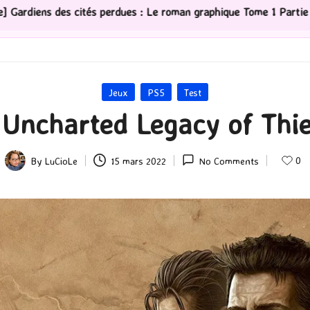
es : Le roman graphique Tome 1 Partie 2
[Série TV] Th
Posted
Jeux
PS5
Test
in
 Uncharted Legacy of Thie
0
By
LuCioLe
15 mars 2022
No Comments
Posted
by