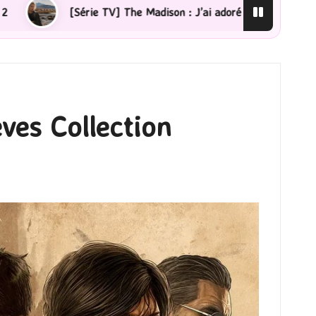
e Madison : J’ai adoré !
[Lecture] La femme de ménage
ves Collection